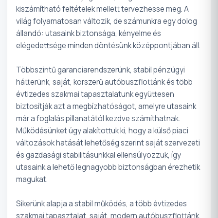
kiszámítható feltételek mellett tervezhesse meg. A
világ folyamatosan változik, de számunkra egy dolog
állandó: utasaink biztonsága, kényelme és
elégedettsége minden döntésünk középpontjában áll.
Többszintű garanciarendszerünk, stabil pénzügyi
hátterünk, saját, korszerű autóbuszflottánk és több
évtizedes szakmai tapasztalatunk együttesen
biztosítják azt a megbízhatóságot, amelyre utasaink
már a foglalás pillanatától kezdve számíthatnak.
Működésünket úgy alakítottuk ki, hogy a külső piaci
változások hatását lehetőség szerint saját szervezeti
és gazdasági stabilitásunkkal ellensúlyozzuk, így
utasaink a lehető legnagyobb biztonságban érezhetik
magukat.
Sikerünk alapja a stabil működés, a több évtizedes
szakmai tapasztalat, saját, modern autóbuszflottánk,