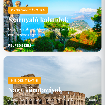
GYORSAN TÁVOLRA
Szárnyaló kalandok
Egzotikus úti célok, városlátogatások és repülős
körutazások egy helyen.
FELFEDEZEM
MINDENT LÁTNI
Nagy körutazások
A legátfogóbb programok azoknak, akik semmiről sem
akarnak lemaradni.