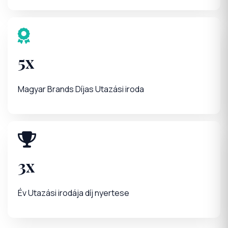
5x
Magyar Brands Díjas Utazási iroda
3x
Év Utazási irodája díj nyertese