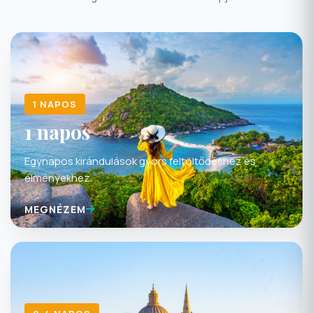
1 NAPOS
1 napos
Egynapos kirándulások gyors feltöltődéshez és
élményekhez.
MEGNÉZEM
2-4 NAPOS