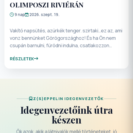
9 nap
2026. szept. 19.
Vakító napsütés, azúrkék tenger. szirtaki…ez az, ami
vonz bennünket Görögországhoz! És ha Ön nem
csupán barnulni, fürödni indulna, csatlakozzon
csoportunkhoz! A pihenésre is jut idő, de a 9 nap
RÉSZLETEK
alatt feltöltődhet valódi értékekkel: egész napos
kirándulásra hívjuk a Meteorákhoz, Verginába,
Thesszalonikibe. Az Olimposzon Zeusz nyomában
járunk! Pihenjen és nézzen szét csodálatos
kulturális emlékhelyeken nyaralásán! Szeretettel
várjuk programunkon.
Z(S)EPPELIN IDEGENVEZETŐK
Idegenvezetőink útra
készen
Ők azok, akik a látnivalók mellé történeteket, jó