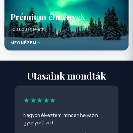
Prémium élmények
300.000 Ft felett
MEGNÉZEM
Utasaink mondták
★★★★★
Nagyon élveztem, minden helyszín
gyönyörű volt.
ÉSZAK GYÖNGYSZEMEI: SKANDINÁVIA