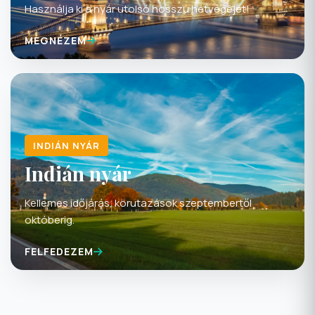
MEGNÉZEM
INDIÁN NYÁR
Indián nyár
Kellemes időjárás, körutazások szeptembertől
októberig.
FELFEDEZEM