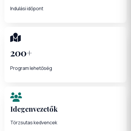
Indulási időpont
200+
Program lehetőség
Idegenvezetők
Törzsutas kedvencek