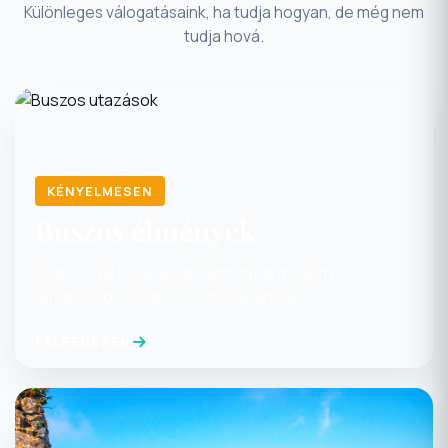
tudja hová.
KÉNYELMESEN
Buszos élmények
Fedezze fel Európa legszebb tájait modern
autóbuszos csoportos utazásainkkal.
FELFEDEZEM