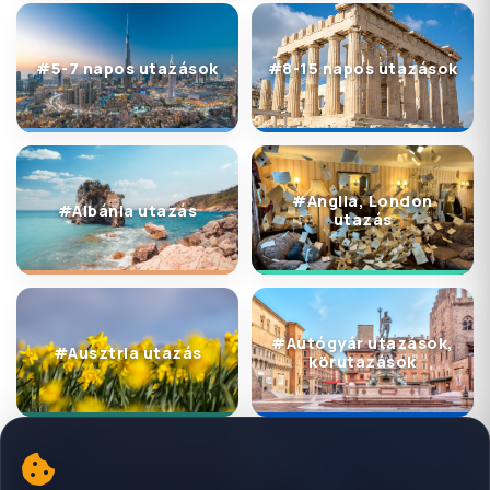
#5-7 napos utazások
#8-15 napos utazások
#Anglia, London
#Albánia utazás
utazás
#Autógyár utazások,
#Ausztria utazás
körutazások
#Ázsia utazás
#Balkán utazások