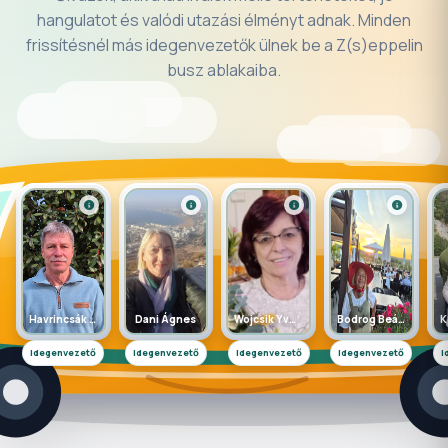
hangulatot és valódi utazási élményt adnak. Minden
frissítésnél más idegenvezetők ülnek be a Z(s)eppelin
busz ablakaiba.
Havrincsák Dániel
Dani Ágnes
Wojcsik Yvette
Bodrog Beáta
Idegenvezető
Idegenvezető
Idegenvezető
Idegenvezető
I