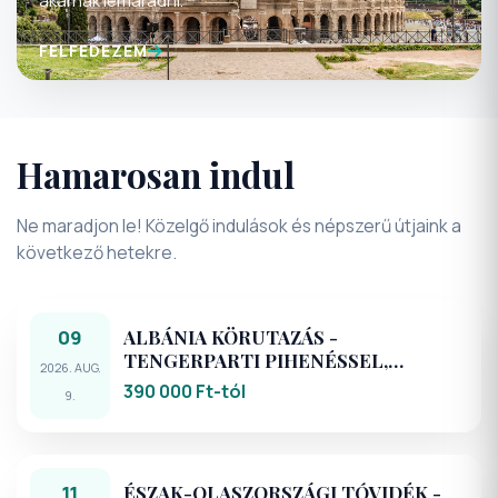
FELFEDEZEM
Hamarosan indul
Ne maradjon le! Közelgő indulások és népszerű útjaink a
következő hetekre.
09
ALBÁNIA KÖRUTAZÁS -
TENGERPARTI PIHENÉSSEL,
2026. AUG.
KIRÁNDULÁSOKKAL - REPÜLŐVEL
390 000 Ft-tól
9.
11
ÉSZAK-OLASZORSZÁGI TÓVIDÉK -