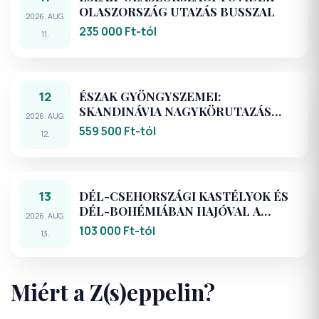
OLASZORSZÁG UTAZÁS BUSSZAL
2026. AUG.
235 000 Ft-tól
11.
12
ÉSZAK GYÖNGYSZEMEI:
SKANDINÁVIA NAGYKÖRUTAZÁS
2026. AUG.
AUTÓBUSSZAL
559 500 Ft-tól
12.
13
DÉL-CSEHORSZÁGI KASTÉLYOK ÉS
DÉL-BOHÉMIÁBAN HAJÓVAL A
2026. AUG.
MOLDVÁN - KÖRUTAZÁS BUSSZAL
103 000 Ft-tól
13.
Miért a Z(s)eppelin?
Több mint egy utazási iroda. Buszos, repülős és