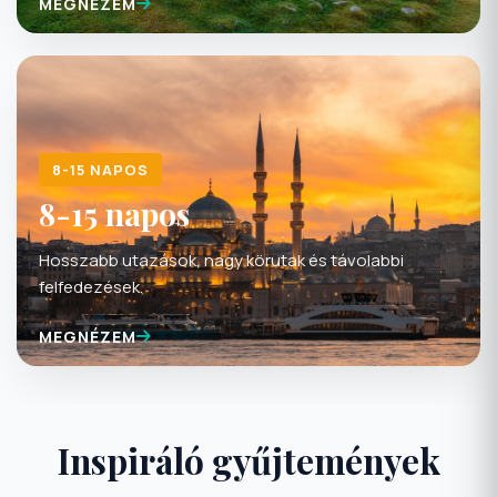
8-15 NAPOS
8-15 napos
Hosszabb utazások, nagy körutak és távolabbi
felfedezések.
MEGNÉZEM
Inspiráló gyűjtemények
Különleges válogatásaink, ha tudja hogyan, de még nem