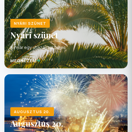
NYÁRI SZÜNET
Nyári szünet
A nyár egy utazással teljes
MEGNÉZEM
AUGUSZTUS 20.
Augusztus 20.
Használja ki a nyár utolsó hosszú hétvégéjét!