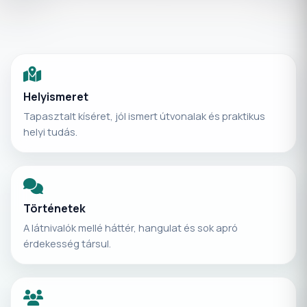
Helyismeret
Tapasztalt kíséret, jól ismert útvonalak és praktikus
helyi tudás.
Történetek
A látnivalók mellé háttér, hangulat és sok apró
érdekesség társul.