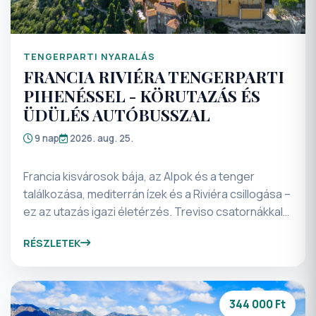
TENGERPARTI NYARALÁS
FRANCIA RIVIÉRA TENGERPARTI
PIHENÉSSEL - KÖRUTAZÁS ÉS
ÜDÜLÉS AUTÓBUSSZAL
9 nap
2026. aug. 25.
Francia kisvárosok bája, az Alpok és a tenger
találkozása, mediterrán ízek és a Riviéra csillogása –
ez az utazás igazi életérzés. Treviso csatornákkal
átszőtt utcáitól a Garda-tó smaragdzöld vizén át a
RÉSZLETEK
Ligur-tenger napsütötte partjáig vezet az utunk,
ahol a pihenés és a felfedezés tökéletes
egyensúlyban váltják egymást. Elegáns tengerparti
városok, hangulatos óvárosok, hajós kirándulások,
344 000 Ft
világhírű nevek és ikonikus helyszínek – Portofino,