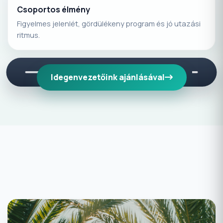
Csoportos élmény
Figyelmes jelenlét, gördülékeny program és jó utazási
ritmus.
Idegenvezetőink ajánlásával
Közelgő időszakok
Ünnepi és szezonális utazások kiemelve.