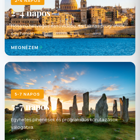
2-4 napos
Hosszú hétvégés és rövidebb, tartalmas programok
egy helyen.
MEGNÉZEM
5-7 NAPOS
5-7 napos
Egyhetes pihenések és programdús körutazások
válogatva.
MEGNÉZEM