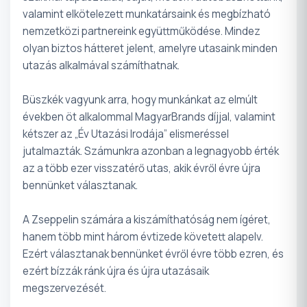
valamint elkötelezett munkatársaink és megbízható
nemzetközi partnereink együttműködése. Mindez
olyan biztos hátteret jelent, amelyre utasaink minden
utazás alkalmával számíthatnak.
Büszkék vagyunk arra, hogy munkánkat az elmúlt
években öt alkalommal MagyarBrands díjjal, valamint
kétszer az „Év Utazási Irodája” elismeréssel
jutalmazták. Számunkra azonban a legnagyobb érték
az a több ezer visszatérő utas, akik évről évre újra
bennünket választanak.
A Zseppelin számára a kiszámíthatóság nem ígéret,
hanem több mint három évtizede követett alapelv.
Ezért választanak bennünket évről évre több ezren, és
ezért bízzák ránk újra és újra utazásaik
megszervezését.