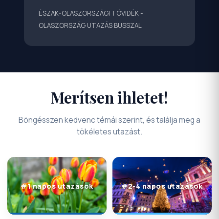
ÉSZAK-OLASZORSZÁGI TÓVIDÉK -
OLASZORSZÁG UTAZÁS BUSSZAL
Merítsen ihletet!
Böngésszen kedvenc témái szerint, és találja meg a
tökéletes utazást.
#1 napos utazások
#2-4 napos utazások