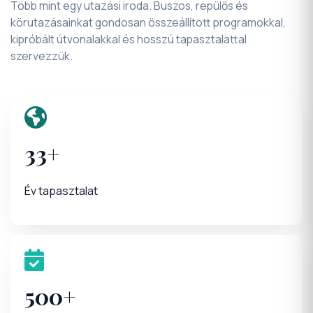
körutazásainkat gondosan összeállított programokkal,
kipróbált útvonalakkal és hosszú tapasztalattal
szervezzük.
33+
Év tapasztalat
500+