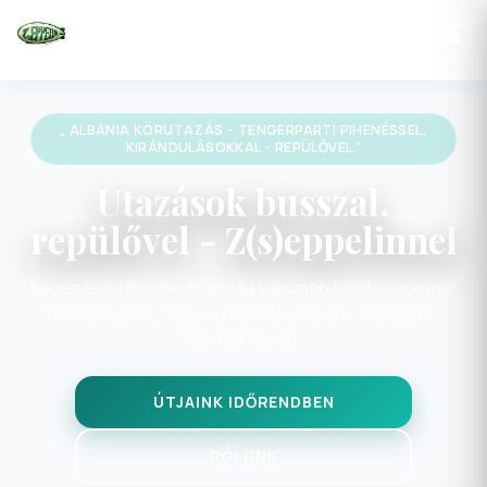
„ SZILVESZTER BAJORORSZÁGBAN ”
Utazások busszal,
repülővel - Z(s)eppelinnel
Fedezze fel Európa és a világ legszebb tájait csoportos
utazásainkkal, 1 napos kirándulásoktól a többnapos
körutazásokig.
ÚTJAINK IDŐRENDBEN
RÓLUNK