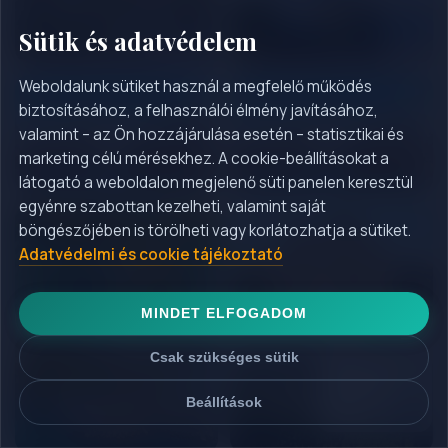
Sütik és adatvédelem
Weboldalunk sütiket használ a megfelelő működés
biztosításához, a felhasználói élmény javításához,
#Belgium utazás
#Benelux körutazás
valamint – az Ön hozzájárulása esetén – statisztikai és
marketing célú mérésekhez. A cookie-beállításokat a
látogató a weboldalon megjelenő süti panelen keresztül
egyénre szabottan kezelheti, valamint saját
böngészőjében is törölheti vagy korlátozhatja a sütiket.
#Bosznia-Hercegovina
#Bulgária utazás
Adatvédelmi és cookie tájékoztató
utazás
MINDET ELFOGADOM
Csak szükséges sütik
#Buszos utazás
#Buszos utazás
belföldön
Beállítások