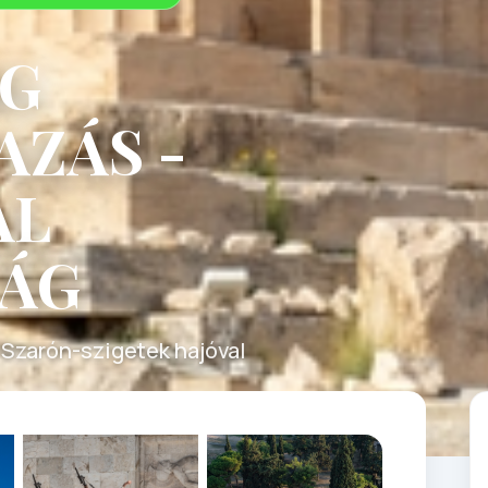
ÖG
ZÁS -
AL
ÁG
a Szarón-szigetek hajóval