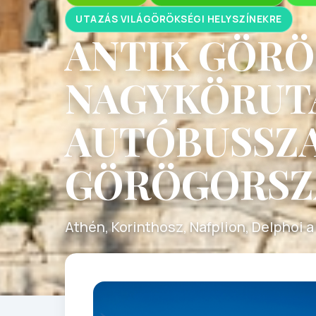
UTAZÁS VILÁGÖRÖKSÉGI HELYSZÍNEKRE
ANTIK GÖR
NAGYKÖRUTA
AUTÓBUSSZ
GÖRÖGORSZ
Athén, Korinthosz, Nafplion, Delphoi 