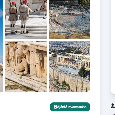
+12 további
Ajánló nyomtatása