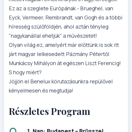
Ez az a szeglete Európának - Brueghel, van
Eyck, Vermeer, Rembrandt, van Gogh és a többi
híresség szülőföldjén, ahol aztán tényleg
"nagykanállal ehetjük" a művészetet!
Olyan világ ez, amelyért már előttünk is sok itt
járt magyar lelkesedett Pázmány Pétertől
Munkácsy Mihályon át egészen Liszt Ferencig!
S hogy miért?
Jöjjön el Benelux körutazásunkra repülővel
kényelmesen és megtudja!
Részletes Program
1. Nap: Budapest – Brüsszel