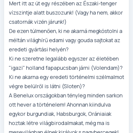
Mert itt az út egy részében az Északi-tenger
vízszintje alatt buszozunk! (Vagy ha nem, akkor
csatornák vizén járunk!)
De ezen túlmenően, ki ne akarná megkóstolni a
méltán világhírű edami vagy gouda sajtokat az
eredeti gyártási helyén?
Ki ne szeretne legalább egyszer az életében
"igazi" holland fapapucsban járni (Volendam)?
Ki ne akarna egy eredeti történelmi szélmalmot
végre belülről is látni (Sloten)?
A Benelux országokban tényleg minden sarkon
ott hever a történelem! Ahonnan kiindulva
egykor burgundiak, Habsburgok, Orániaiak
hoztak létre világbirodalmakat, még ma is
mesevilágban élnek királyok s nagyhercegek!