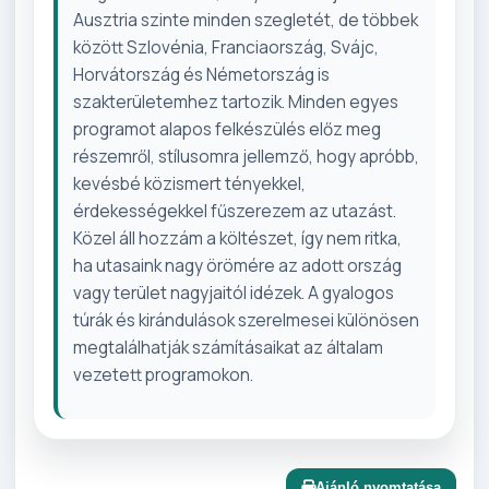
Ausztria szinte minden szegletét, de többek
között Szlovénia, Franciaország, Svájc,
Horvátország és Németország is
szakterületemhez tartozik. Minden egyes
programot alapos felkészülés előz meg
részemről, stílusomra jellemző, hogy apróbb,
kevésbé közismert tényekkel,
érdekességekkel fűszerezem az utazást.
Közel áll hozzám a költészet, így nem ritka,
ha utasaink nagy örömére az adott ország
vagy terület nagyjaitól idézek. A gyalogos
túrák és kirándulások szerelmesei különösen
megtalálhatják számításaikat az általam
vezetett programokon.
Ajánló nyomtatása