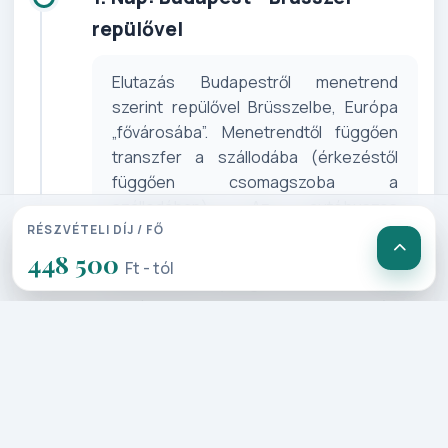
repülővel
Elutazás Budapestről menetrend
szerint repülővel Brüsszelbe, Európa
„fővárosába”. Menetrendtől függően
transzfer a szállodába (érkezéstől
függően csomagszoba a
szállodában). Az autóbuszos
csoporthoz való csatlakozás vagy a
RÉSZVÉTELI DÍJ / FŐ
szállodában, vagy egyénileg az
448 500
Ft - tól
Atomiumnál. Gyalogos városnézésünk
során ismerkedünk az emberiség
közös örökségét képező
nevezetességekkel: a Grand Place, a
gótikus városháza, a hangulatos
óváros, a híres Manneken Pis szobor,
Szent Mihály katedrális, a Királyi Palota