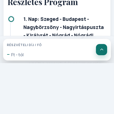
Részletes Program
1. Nap: Szeged - Budapest -
Nagybörzsöny - Nagyirtáspuszta
- Királyrét - Nógrád - Nógrádi
Vadaspark traktoros körséta
RÉSZVÉTELI DÍJ / FŐ
-
Ft - tól
Szegedről útnak indulva Budapest után
együtt a csoport! A Duna ka­nyarulatai
mentén utazunk. Nagy­börzsönybe
érkezünk, ahol friss erdei levegő és
csodálatos látvány fogad bennünket.
Kísérőnkkel meg­tekintjük a román és
gót stílusban épült
bányásztemplomokat, a Szent István
templomot és a vízi­malmot. Ezt