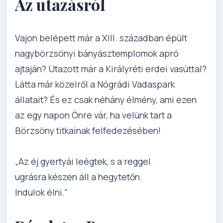
Az utazásról
Vajon belépett már a XIII. században épült
nagybörzsönyi bányásztemplomok apró
ajtaján? Utazott már a Királyréti erdei vasúttal?
Látta már közelről a Nógrádi Vadaspark
állatait? És ez csak néhány élmény, ami ezen
az egy napon Önre vár, ha velünk tart a
Börzsöny titkainak felfedezésében!
„Az éj gyertyái leégtek, s a reggel
ugrásra készen áll a hegytetőn.
Indulok élni.”