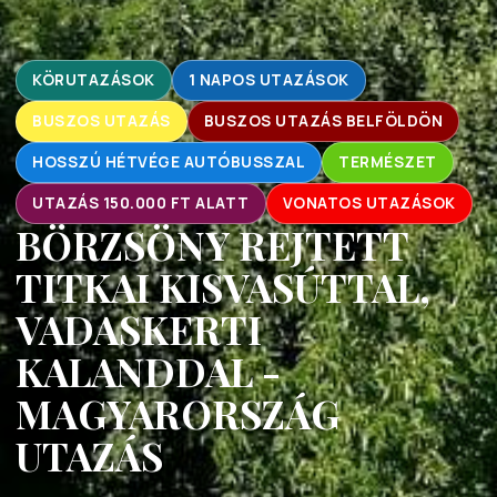
KÖRUTAZÁSOK
1 NAPOS UTAZÁSOK
BUSZOS UTAZÁS
BUSZOS UTAZÁS BELFÖLDÖN
HOSSZÚ HÉTVÉGE AUTÓBUSSZAL
TERMÉSZET
UTAZÁS 150.000 FT ALATT
VONATOS UTAZÁSOK
BÖRZSÖNY REJTETT
TITKAI KISVASÚTTAL,
VADASKERTI
KALANDDAL -
MAGYARORSZÁG
UTAZÁS