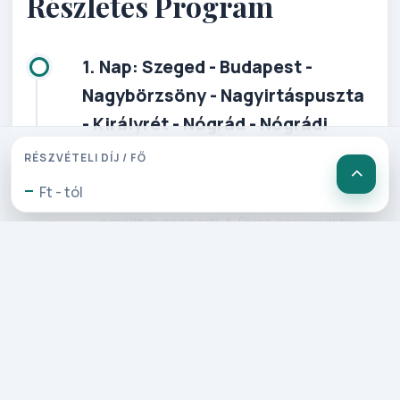
Részletes Program
1. Nap: Szeged - Budapest -
Nagybörzsöny - Nagyirtáspuszta
- Királyrét - Nógrád - Nógrádi
Vadaspark traktoros körséta
RÉSZVÉTELI DÍJ / FŐ
-
Ft - tól
Szegedről útnak indulva Budapest után
együtt a csoport! A Duna ka­nyarulatai
mentén utazunk. Nagy­börzsönybe
érkezünk, ahol friss erdei levegő és
csodálatos látvány fogad bennünket.
Kísérőnkkel meg­tekintjük a román és
gót stílusban épült
bányásztemplomokat, a Szent István
templomot és a vízi­malmot. Ezt