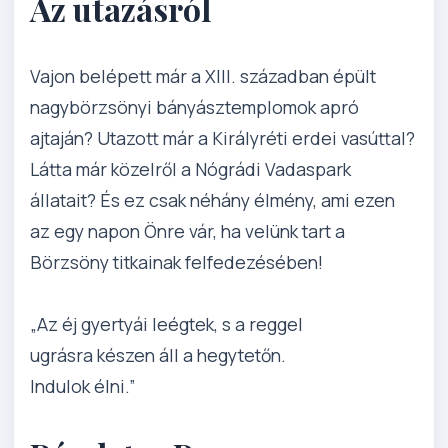
Az utazásról
Vajon belépett már a XIII. században épült
nagybörzsönyi bányásztemplomok apró
ajtaján? Utazott már a Királyréti erdei vasúttal?
Látta már közelről a Nógrádi Vadaspark
állatait? És ez csak néhány élmény, ami ezen
az egy napon Önre vár, ha velünk tart a
Börzsöny titkainak felfedezésében!
„Az éj gyertyái leégtek, s a reggel
ugrásra készen áll a hegytetőn.
Indulok élni.”