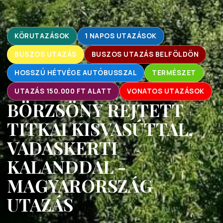
KÖRUTAZÁSOK
1 NAPOS UTAZÁSOK
BUSZOS UTAZÁS
BUSZOS UTAZÁS BELFÖLDÖN
HOSSZÚ HÉTVÉGE AUTÓBUSSZAL
TERMÉSZET
UTAZÁS 150.000 FT ALATT
VONATOS UTAZÁSOK
BÖRZSÖNY REJTETT
TITKAI KISVASÚTTAL,
VADASKERTI
KALANDDAL -
MAGYARORSZÁG
UTAZÁS