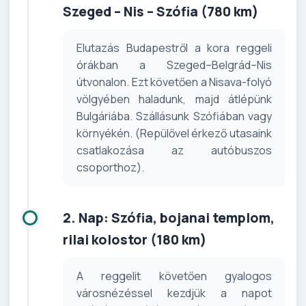
Szeged – Nis – Szófia (780 km)
Elutazás Budapestről a kora reggeli
órákban a Szeged–Belgrád–Nis
útvonalon. Ezt követően a Nisava-folyó
völgyében haladunk, majd átlépünk
Bulgáriába. Szállásunk Szófiában vagy
környékén. (Repülővel érkező utasaink
csatlakozása az autóbuszos
csoporthoz).
2. Nap: Szófia, bojanai templom,
rilai kolostor (180 km)
A reggelit követően gyalogos
városnézéssel kezdjük a napot