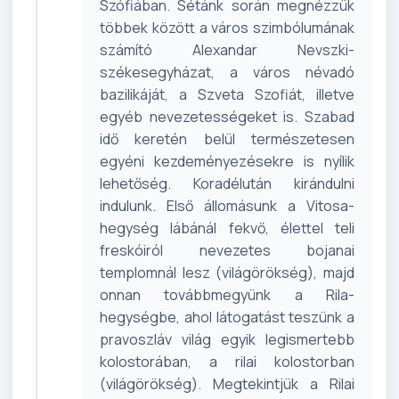
Szófiában. Sétánk során megnézzük
többek között a város szimbólumának
számító Alexandar Nevszki-
székesegyházat, a város névadó
bazilikáját, a Szveta Szofiát, illetve
egyéb nevezetességeket is. Szabad
idő keretén belül természetesen
egyéni kezdeményezésekre is nyílik
lehetőség. Koradélután kirándulni
indulunk. Első állomásunk a Vitosa-
hegység lábánál fekvő, élettel teli
freskóiról nevezetes bojanai
templomnál lesz (világörökség), majd
onnan továbbmegyünk a Rila-
hegységbe, ahol látogatást teszünk a
pravoszláv világ egyik legismertebb
kolostorában, a rilai kolostorban
(világörökség). Megtekintjük a Rilai