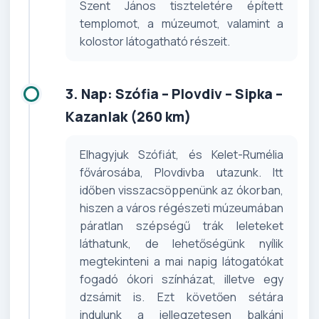
Szent János tiszteletére épített
templomot, a múzeumot, valamint a
kolostor látogatható részeit.
3. Nap: Szófia – Plovdiv – Sipka –
Kazanlak (260 km)
Elhagyjuk Szófiát, és Kelet-Rumélia
fővárosába, Plovdivba utazunk. Itt
időben visszacsöppenünk az ókorban,
hiszen a város régészeti múzeumában
páratlan szépségű trák leleteket
láthatunk, de lehetőségünk nyílik
megtekinteni a mai napig látogatókat
fogadó ókori színházat, illetve egy
dzsámit is. Ezt követően sétára
indulunk a jellegzetesen balkáni