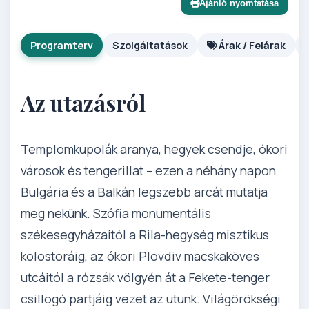
Ajánló nyomtatása
Programterv
Szolgáltatások
Árak / Felárak
Az utazásról
Templomkupolák aranya, hegyek csendje, ókori
városok és tengerillat – ezen a néhány napon
Bulgária és a Balkán legszebb arcát mutatja
meg nekünk. Szófia monumentális
székesegyházaitól a Rila-hegység misztikus
kolostoráig, az ókori Plovdiv macskaköves
utcáitól a rózsák völgyén át a Fekete-tenger
csillogó partjáig vezet az utunk. Világörökségi