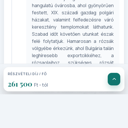
hangulatú óvárosba, ahol gyönyörűen
festett, XIX. századi gazdag polgári
házakat, valamint felfedezésre váró
keresztény templomokat láthatunk.
Szabad időt követően utunkat észak
felé folytatjuk. Hamarosan a rózsák
völgyébe érkezünk, ahol Bulgária talán
leghíresebb exportcikkéhez, a
rózsaolajhoz szükséges rózsát
termesztik. Mai napunk végén a már
RÉSZVÉTELI DÍJ / FŐ
messziről fénylő arany hagymakupolás,
261 500
sipkai orosz templomot tekintjük meg.
Ft - tól
Szállásunk a Balkán-hegység lábánál
elhelyezkedő Kazanlakban lesz.
4. Nap: Kazanlak – Neszebár –