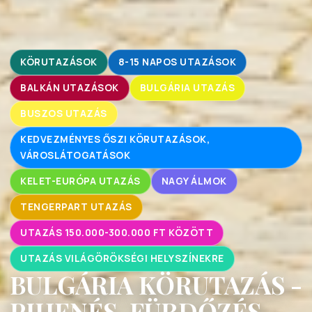
KÖRUTAZÁSOK
8-15 NAPOS UTAZÁSOK
BALKÁN UTAZÁSOK
BULGÁRIA UTAZÁS
BUSZOS UTAZÁS
KEDVEZMÉNYES ŐSZI KÖRUTAZÁSOK,
VÁROSLÁTOGATÁSOK
KELET-EURÓPA UTAZÁS
NAGY ÁLMOK
TENGERPART UTAZÁS
UTAZÁS 150.000-300.000 FT KÖZÖTT
UTAZÁS VILÁGÖRÖKSÉGI HELYSZÍNEKRE
BULGÁRIA KÖRUTAZÁS -
PIHENÉS, FÜRDŐZÉS -