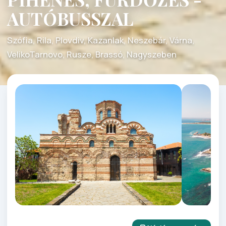
AUTÓBUSSZAL
Szófia, Rila, Plovdiv, Kazanlak, Neszebár, Várna,
VelikoTarnovo, Rusze, Brassó, Nagyszeben