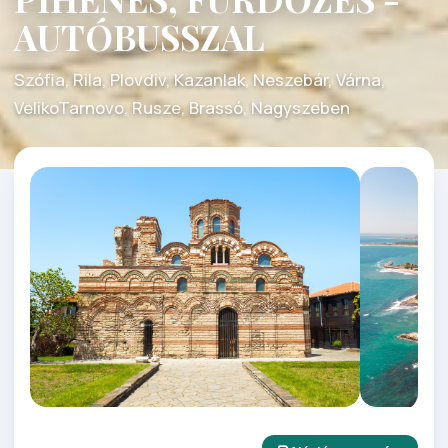
AUTÓBUSSZAL
Szófia, Rila, Plovdiv, Kazanlak, Neszebár, Várna,
VelikoTarnovo, Rusze, Brassó, Nagyszeben