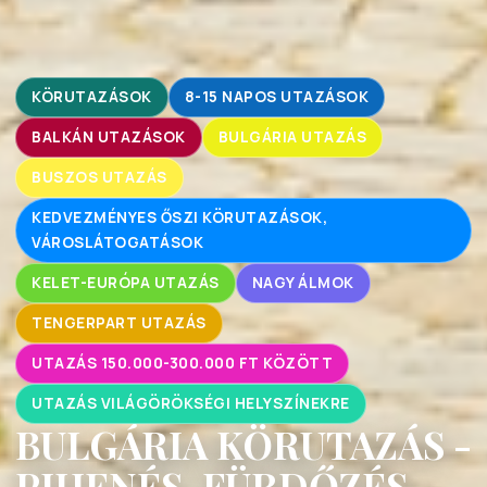
KÖRUTAZÁSOK
8-15 NAPOS UTAZÁSOK
BALKÁN UTAZÁSOK
BULGÁRIA UTAZÁS
BUSZOS UTAZÁS
KEDVEZMÉNYES ŐSZI KÖRUTAZÁSOK,
VÁROSLÁTOGATÁSOK
KELET-EURÓPA UTAZÁS
NAGY ÁLMOK
TENGERPART UTAZÁS
UTAZÁS 150.000-300.000 FT KÖZÖTT
UTAZÁS VILÁGÖRÖKSÉGI HELYSZÍNEKRE
BULGÁRIA KÖRUTAZÁS -
PIHENÉS, FÜRDŐZÉS -