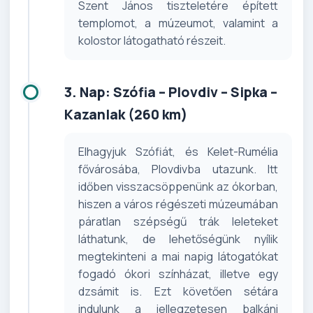
Szent János tiszteletére épített
templomot, a múzeumot, valamint a
kolostor látogatható részeit.
3. Nap: Szófia – Plovdiv – Sipka –
Kazanlak (260 km)
Elhagyjuk Szófiát, és Kelet-Rumélia
fővárosába, Plovdivba utazunk. Itt
időben visszacsöppenünk az ókorban,
hiszen a város régészeti múzeumában
páratlan szépségű trák leleteket
láthatunk, de lehetőségünk nyílik
megtekinteni a mai napig látogatókat
fogadó ókori színházat, illetve egy
dzsámit is. Ezt követően sétára
indulunk a jellegzetesen balkáni