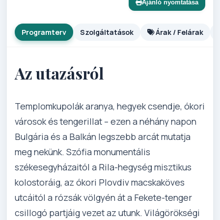
Ajánló nyomtatása
Programterv
Szolgáltatások
Árak / Felárak
Az utazásról
Templomkupolák aranya, hegyek csendje, ókori
városok és tengerillat – ezen a néhány napon
Bulgária és a Balkán legszebb arcát mutatja
meg nekünk. Szófia monumentális
székesegyházaitól a Rila-hegység misztikus
kolostoráig, az ókori Plovdiv macskaköves
utcáitól a rózsák völgyén át a Fekete-tenger
csillogó partjáig vezet az utunk. Világörökségi