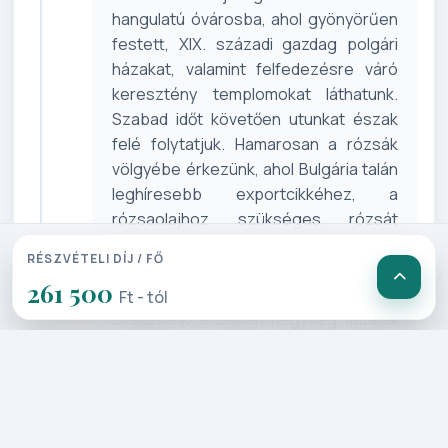
hangulatú óvárosba, ahol gyönyörűen
festett, XIX. századi gazdag polgári
házakat, valamint felfedezésre váró
keresztény templomokat láthatunk.
Szabad időt követően utunkat észak
felé folytatjuk. Hamarosan a rózsák
völgyébe érkezünk, ahol Bulgária talán
leghíresebb exportcikkéhez, a
rózsaolajhoz szükséges rózsát
termesztik. Mai napunk végén a már
RÉSZVÉTELI DÍJ / FŐ
messziről fénylő arany hagymakupolás,
261 500
sipkai orosz templomot tekintjük meg.
Ft - tól
Szállásunk a Balkán-hegység lábánál
elhelyezkedő Kazanlakban lesz.
4. Nap: Kazanlak – Neszebár –