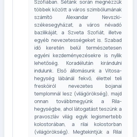
Szófiában. Sétánk során megnézzük
többek között a város szimbólumának
számító Alexandar Nevszki-
székesegyházat, a város névadó
bazilikáját, a Szveta Szofiát, illetve
egyéb nevezetességeket is. Szabad
idő keretén belül természetesen
egyéni kezdeményezésekre is nyílik
lehetőség. Koradélután kirándulni
indulunk. Első állomásunk a Vitosa-
hegység lábánál fekvő, élettel teli
freskóiról nevezetes bojanai
templomnál lesz (világörökség), majd
onnan továbbmegyünk a Rila-
hegységbe, ahol látogatást teszünk a
pravoszláv világ egyik legismertebb
kolostorában, a rilai kolostorban
(világörökség). Megtekintjük a Rilai