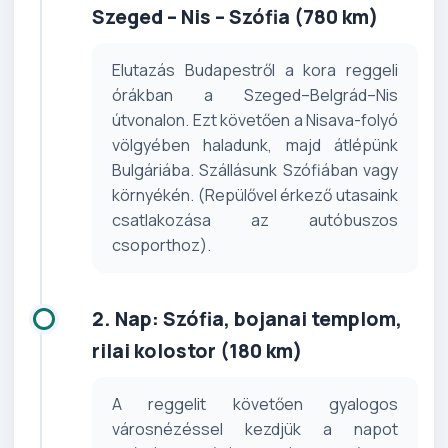
Szeged – Nis – Szófia (780 km)
Elutazás Budapestről a kora reggeli
órákban a Szeged–Belgrád–Nis
útvonalon. Ezt követően a Nisava-folyó
völgyében haladunk, majd átlépünk
Bulgáriába. Szállásunk Szófiában vagy
környékén. (Repülővel érkező utasaink
csatlakozása az autóbuszos
csoporthoz).
2. Nap: Szófia, bojanai templom,
rilai kolostor (180 km)
A reggelit követően gyalogos
városnézéssel kezdjük a napot