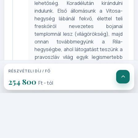
lehetőség. Koradélután kirándulni
indulunk. Első állomásunk a Vitosa-
hegység lábánál fekvő, élettel teli
freskóiról nevezetes bojanai
templomnál lesz (világörökség), majd
onnan továbbmegyünk a Rila-
hegységbe, ahol látogatást teszünk a
pravoszláv világ egyik legismertebb
kolostorában, a rilai kolostorban
RÉSZVÉTELI DÍJ / FŐ
(világörökség). Megtekintjük a Rilai
254 800
Szent János tiszteletére épített
Ft - tól
templomot, a múzeumot, valamint a
kolostor látogatható részeit.
3. Nap: Szófia – Plovdiv – Sipka –
Kazanlak (260 km)