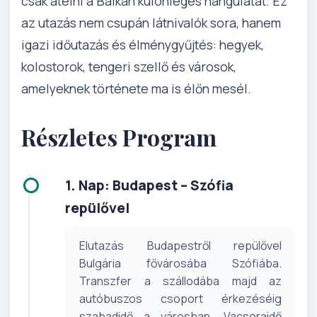
csak átélni a Balkán különleges hangulatát. Ez
az utazás nem csupán látnivalók sora, hanem
igazi időutazás és élménygyűjtés: hegyek,
kolostorok, tengeri szellő és városok,
amelyeknek története ma is élőn mesél.
Részletes Program
1. Nap: Budapest – Szófia
repülővel
Elutazás Budapestről repülővel
Bulgária fővárosába Szófiába.
Transzfer a szállodába majd az
autóbuszos csoport érkezéséig
szabadidő a városban. Vacsoraidő