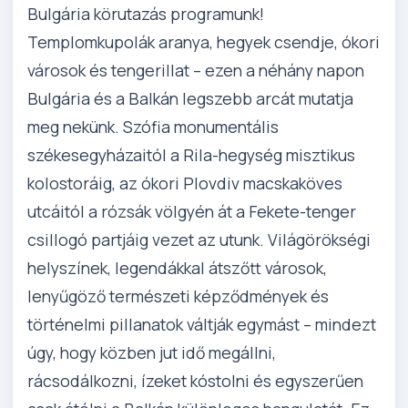
Bulgária körutazás programunk!
Templomkupolák aranya, hegyek csendje, ókori
városok és tengerillat – ezen a néhány napon
Bulgária és a Balkán legszebb arcát mutatja
meg nekünk. Szófia monumentális
székesegyházaitól a Rila-hegység misztikus
kolostoráig, az ókori Plovdiv macskaköves
utcáitól a rózsák völgyén át a Fekete-tenger
csillogó partjáig vezet az utunk. Világörökségi
helyszínek, legendákkal átszőtt városok,
lenyűgöző természeti képződmények és
történelmi pillanatok váltják egymást – mindezt
úgy, hogy közben jut idő megállni,
rácsodálkozni, ízeket kóstolni és egyszerűen