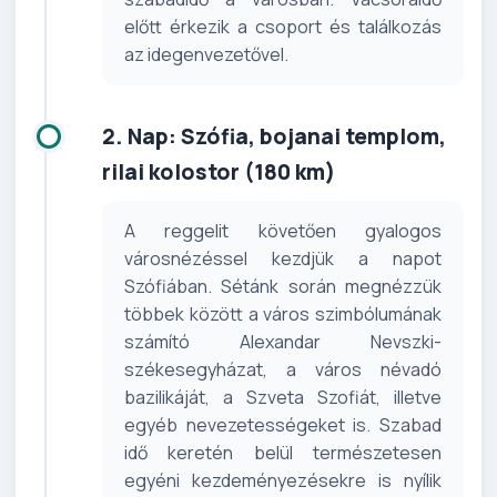
előtt érkezik a csoport és találkozás
az idegenvezetővel.
2. Nap: Szófia, bojanai templom,
rilai kolostor (180 km)
A reggelit követően gyalogos
városnézéssel kezdjük a napot
Szófiában. Sétánk során megnézzük
többek között a város szimbólumának
számító Alexandar Nevszki-
székesegyházat, a város névadó
bazilikáját, a Szveta Szofiát, illetve
egyéb nevezetességeket is. Szabad
idő keretén belül természetesen
egyéni kezdeményezésekre is nyílik