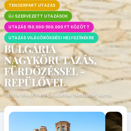
TENGERPART UTAZÁS
ÚJ SZERVEZETT UTAZÁSOK
UTAZÁS 150.000-300.000 FT KÖZÖTT
UTAZÁS VILÁGÖRÖKSÉGI HELYSZÍNEKRE
BULGÁRIA
NAGYKÖRUTAZÁS,
FÜRDŐZÉSSEL -
REPÜLŐVEL
Szófia, Rila, Plovdiv, Kazanlak, Neszebár, Várna