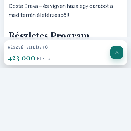
Costa Brava – és vigyen haza egy darabot a
mediterrán életérzésből!
Részletes Program
RÉSZVÉTELI DÍJ / FŐ
1. Nap: Budapest – Barcelona
423 000
Ft - tól
Repülőmenetrendtől függően érkezés
Barcelonába, majd transzfer a
szállodába. Vacsora után egy kellemes
sétát tehetünk az óvárosban, valamint
a tengerparti sétányon és élvezhetjük
a mediterrán hangulatot.
2. Nap: Egész napos pihenés a