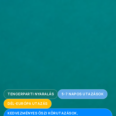
TENGERPARTI NYARALÁS
5-7 NAPOS UTAZÁSOK
DÉL-EURÓPA UTAZÁS
KEDVEZMÉNYES ŐSZI KÖRUTAZÁSOK,