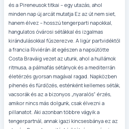
és a Pireneusok titkai – egy utazás, ahol
minden nap új arcát mutatja Ez az út nem siet,
hanem élvez – hosszú tengerparti napokkal,
hangulatos óvárosi sétákkal és izgalmas
kirándulásokkal fűszerezve. A ligúr partvidéktől
a francia Riviérán át egészen a napsütötte
Costa Braváig vezet az utunk, ahol a hullámok
ritmusa, a pálmafás sétányok és a mediterrán
életérzés gyorsan magával ragad. Napközben
pihenés és fürdőzés, esténként kellemes séták,
vacsorák és az a bizonyos „nyaralós” érzés,
amikor nincs más dolgunk, csak élvezni a
pillanatot. Aki azonban többre vágyik a
tengerpartnál, annak igazi kincsesbánya ez az