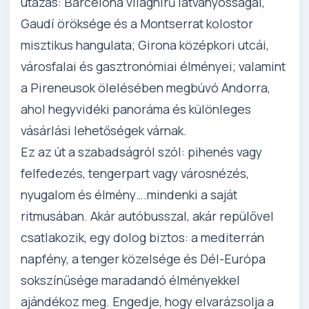
utazás: Barcelona világhírű látványosságai,
Gaudí öröksége és a Montserrat kolostor
misztikus hangulata; Girona középkori utcái,
városfalai és gasztronómiai élményei; valamint
a Pireneusok ölelésében megbúvó Andorra,
ahol hegyvidéki panoráma és különleges
vásárlási lehetőségek várnak.
Ez az út a szabadságról szól: pihenés vagy
felfedezés, tengerpart vagy városnézés,
nyugalom és élmény….mindenki a saját
ritmusában. Akár autóbusszal, akár repülővel
csatlakozik, egy dolog biztos: a mediterrán
napfény, a tenger közelsége és Dél-Európa
sokszínűsége maradandó élményekkel
ajándékoz meg. Engedje, hogy elvarázsolja a