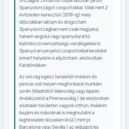
országba. Onnantól folyamatosan járom
Spanyolországot csoportokkal, több mint 2
évtizeden keresztül (2018-ig) mely
időszakban laktam és dolgoztam
Spanyolországban nem csak magyarul,
hanem angolul vagy spanyolul értő,
különböző nemzetiségű vendégekkel is.
Spanyol anyanyelvű csoportokkal kevésbé
ismert helyekre is eljutottam, elsősorban
Katalóniában.
Az ország egész területét imádom és
persze sok helyen megfordulok munkám
során (Madridtól Valenciáig vagy éppen
Andalúziától a Pireneusokig ) de elsősorban
a katalán területen vagyok otthon. Imádom
bejárni és másoknak is megmutatni a
leghíresebb részeken kívül ( mint pl.
Barcelona vagy Sevilla ) az eldugott kis