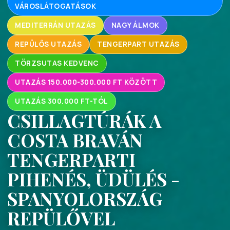
VÁROSLÁTOGATÁSOK
MEDITERRÁN UTAZÁS
NAGY ÁLMOK
REPÜLŐS UTAZÁS
TENGERPART UTAZÁS
TÖRZSUTAS KEDVENC
UTAZÁS 150.000-300.000 FT KÖZÖTT
UTAZÁS 300.000 FT-TÓL
CSILLAGTÚRÁK A
COSTA BRAVÁN
TENGERPARTI
PIHENÉS, ÜDÜLÉS -
SPANYOLORSZÁG
REPÜLŐVEL