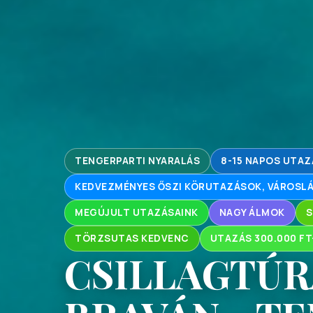
TENGERPARTI NYARALÁS
8-15 NAPOS UTA
KEDVEZMÉNYES ŐSZI KÖRUTAZÁSOK, VÁROS
MEGÚJULT UTAZÁSAINK
NAGY ÁLMOK
S
TÖRZSUTAS KEDVENC
UTAZÁS 300.000 FT
CSILLAGTÚR