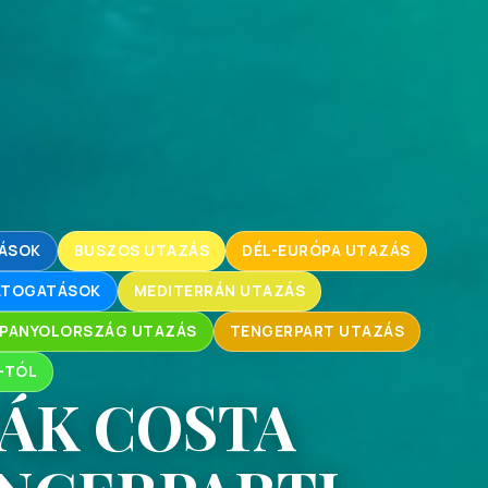
ZÁSOK
BUSZOS UTAZÁS
DÉL-EURÓPA UTAZÁS
LÁTOGATÁSOK
MEDITERRÁN UTAZÁS
PANYOLORSZÁG UTAZÁS
TENGERPART UTAZÁS
-TÓL
ÁK COSTA