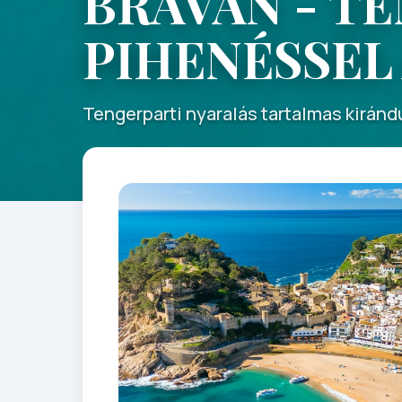
BRAVÁN - T
PIHENÉSSEL
Tengerparti nyaralás tartalmas kirán