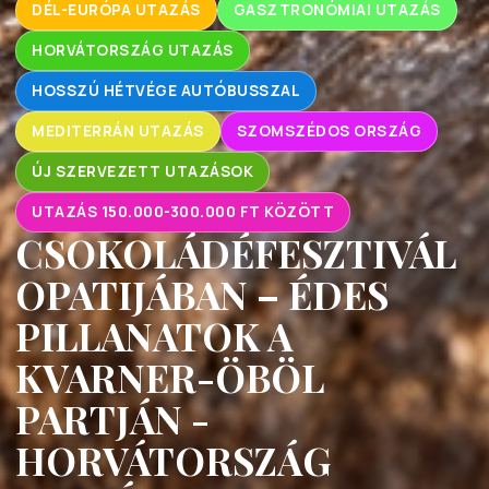
DÉL-EURÓPA UTAZÁS
GASZTRONÓMIAI UTAZÁS
HORVÁTORSZÁG UTAZÁS
HOSSZÚ HÉTVÉGE AUTÓBUSSZAL
MEDITERRÁN UTAZÁS
SZOMSZÉDOS ORSZÁG
ÚJ SZERVEZETT UTAZÁSOK
UTAZÁS 150.000-300.000 FT KÖZÖTT
CSOKOLÁDÉFESZTIVÁL
OPATIJÁBAN – ÉDES
PILLANATOK A
KVARNER-ÖBÖL
PARTJÁN -
HORVÁTORSZÁG