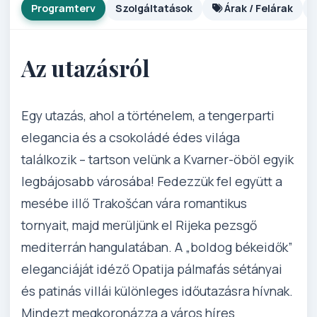
Programterv
Szolgáltatások
Árak / Felárak
Az utazásról
Egy utazás, ahol a történelem, a tengerparti
elegancia és a csokoládé édes világa
találkozik – tartson velünk a Kvarner-öböl egyik
legbájosabb városába! Fedezzük fel együtt a
mesébe illő Trakošćan vára romantikus
tornyait, majd merüljünk el Rijeka pezsgő
mediterrán hangulatában. A „boldog békeidők”
eleganciáját idéző Opatija pálmafás sétányai
és patinás villái különleges időutazásra hívnak.
Mindezt megkoronázza a város híres