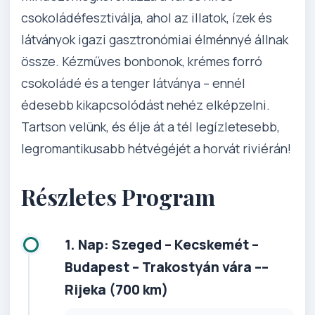
csokoládéfesztiválja, ahol az illatok, ízek és
látványok igazi gasztronómiai élménnyé állnak
össze. Kézműves bonbonok, krémes forró
csokoládé és a tenger látványa – ennél
édesebb kikapcsolódást nehéz elképzelni.
Tartson velünk, és élje át a tél legízletesebb,
legromantikusabb hétvégéjét a horvát riviérán!
Részletes Program
1. Nap: Szeged – Kecskemét –
Budapest – Trakostyán vára ––
Rijeka (700 km)