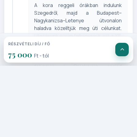
A kora reggeli órákban indulunk
Szegedről, majd a Budapest–
Nagykanizsa–Letenye útvonalon
haladva közelítjük meg úti célunkat.
Utazásunk során felkeressük azt a XIII.
században emelt Trakostyán várát,
RÉSZVÉTELI DÍJ / FŐ
amely egykor Hunyadi Mátyás királyunk
75 000
Ft - tól
lakhelyéül szolgált. Az évszázadok
folyamán a Draskovich család
birtokába került, akik 1944-ig őrizték
falai között a főnemesi
hagyományokat. A Délvidék területén
ez a kastély őrizte meg a
legteljesebben a főnemesi birtokok
egykori szellemét. Utazásunk
következő állomása Rijeka városa, ahol
a történelem és a tenger különleges
harmóniában fonódik össze. A mai