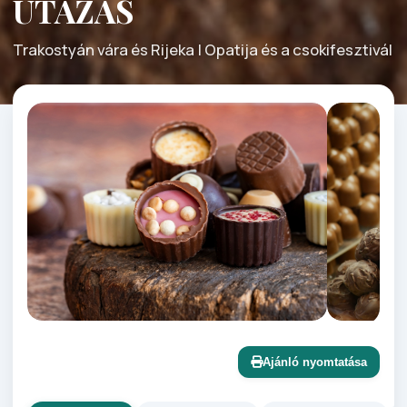
UTAZÁS
Trakostyán vára és Rijeka | Opatija és a csokifesztivál
Ajánló nyomtatása