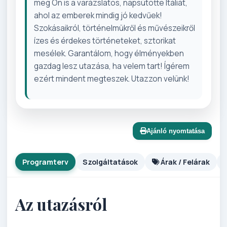
meg Ön is a varázslatos, napsütötte Itáliát,
ahol az emberek mindig jó kedvűek!
Szokásaikról, történelmükről és művészeikről
ízes és érdekes történeteket, sztorikat
mesélek. Garantálom, hogy élményekben
gazdag lesz utazása, ha velem tart! Ígérem
ezért mindent megteszek. Utazzon velünk!
Ajánló nyomtatása
Programterv
Szolgáltatások
Árak / Felárak
Az utazásról