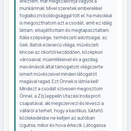
éreztem, már megszállottja vagyok a
munkámnak. Mivel szeretek emberekkel
foglalkozni boldogsággal tölt el, ha másokkal
is megoszthatom azt a csodát, amit ez idáig
láttam, elsajátítottam és megtapasztaltam.
Itália szépsége, természeti adottságai, az
ízek, illatok ezerarcú világa, művészeti
kincsei az ókortól kezdődően, középkori
városaival, műemlékeivel és a gazdag
mecénások által támogatott világszerte
ismert művészeivel minden látogatót
magával ragad. Ezt Önnek is látnia kell!
Mindezt a csodát szívesen megosztom
Önnel, a Z(s)eppelin Utazási Iroda profi
csapatával, aki megszervezi és leveszi a
válláról a terhet, hogy a kaotikus, lüktető
közlekedésbe ne kelljen az autóban
izgulnia, mikor és hova érkezik. Látogassa