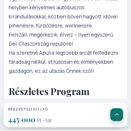
helyben kényelmes autóbuszos
kirándulásokkal, közben bőven hagyott idővel
pihenésre, fürdőzésre, wellnessre.
Felszáll, megérkezik, élvez – ilyen egyszerű
Dél-Olaszország repülővel.
Ha szeretné Apulia legszebb arcát felfedezni
fáradság nélkül, stílusosan és élményekben
gazdagon, ez az utazás Önnek szól!
Részletes Program
RÉSZVÉTELI DÍJ / FŐ
1. Nap: Budapest – Bari repülővel
445 000
Ft - tól
Elutazás Budapestről menetrend