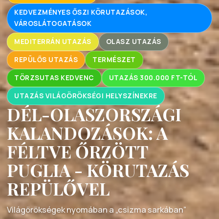
KEDVEZMÉNYES ŐSZI KÖRUTAZÁSOK,
VÁROSLÁTOGATÁSOK
MEDITERRÁN UTAZÁS
OLASZ UTAZÁS
REPÜLŐS UTAZÁS
TERMÉSZET
TÖRZSUTAS KEDVENC
UTAZÁS 300.000 FT-TÓL
UTAZÁS VILÁGÖRÖKSÉGI HELYSZÍNEKRE
DÉL-OLASZORSZÁGI
KALANDOZÁSOK: A
FÉLTVE ŐRZÖTT
PUGLIA - KÖRUTAZÁS
REPÜLŐVEL
Világörökségek nyomában a „csizma sarkában”