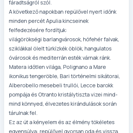
fáradtságról szól.
A következő napokban repülővel nyert időnk
minden percét Apulia kincseinek
felfedezésére fordítjuk:
világörökségi barlangvárosok, hófehér falvak,
sziklákkal ölelt türkízkék öblök, hangulatos
óvárosok és mediterrán esték várnak ránk.
Matera időtlen világa, Polignano a Mare
ikonikus tengeröble, Bari történelmi sikátorai,
Alberobello mesebeli trullói, Lecce barokk
pompája és Otranto kristálytiszta vizei mind-
mind könnyed, élvezetes kirándulások során
tárulnak fel.
Ez az út a kényelem és az élmény tökéletes
egyensúlya: repülővel gyorsan oda és vissza,