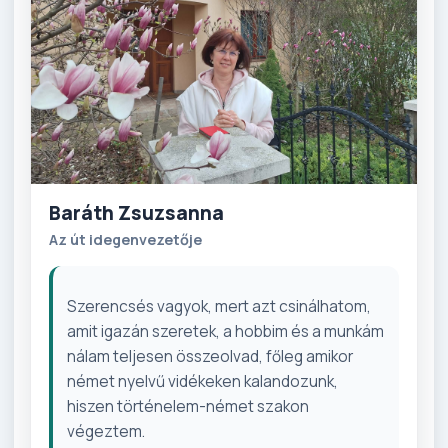
Baráth Zsuzsanna
Az út idegenvezetője
Szerencsés vagyok, mert azt csinálhatom,
amit igazán szeretek, a hobbim és a munkám
nálam teljesen összeolvad, főleg amikor
német nyelvű vidékeken kalandozunk,
hiszen történelem-német szakon
végeztem.