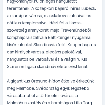
hagyományok különleges hangulatot
teremtenek. A középkori bájairól híres Lübeck,
a marcipán városa, macskaköves utcáival és
gótikus templomaival idézi fel a Hanza-
szövetség aranykorát, majd Travemündéből
komphajóra szállva a Balti-tenger nyugalma
kíséri utunkat Skandinávia felé. Koppenhága, a
dán királyok városa, elegáns palotáival,
hangulatos belvárosával és a világhírű Kis
Szirénnel igazi skandináv életérzést kínál.
A gigantikus Öresund-hídon átkelve érkezünk
meg Malmöbe, Svédország egyik legszebb
városába, ahol a történelmi óváros, a
Malmöhus kastély és a barátságos Lilla Torg