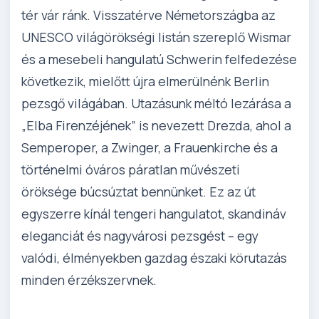
tér vár ránk. Visszatérve Németországba az
UNESCO világörökségi listán szereplő Wismar
és a mesebeli hangulatú Schwerin felfedezése
következik, mielőtt újra elmerülnénk Berlin
pezsgő világában. Utazásunk méltó lezárása a
„Elba Firenzéjének” is nevezett Drezda, ahol a
Semperoper, a Zwinger, a Frauenkirche és a
történelmi óváros páratlan művészeti
öröksége búcsúztat bennünket. Ez az út
egyszerre kínál tengeri hangulatot, skandináv
eleganciát és nagyvárosi pezsgést – egy
valódi, élményekben gazdag északi körutazás
minden érzékszervnek.