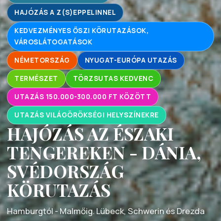
HAJÓZÁS A Z(S)EPPELINNEL
KEDVEZMÉNYES ŐSZI KÖRUTAZÁSOK,
VÁROSLÁTOGATÁSOK
NÉMETORSZÁG
NYUGAT-EURÓPA UTAZÁS
TERMÉSZET
TÖRZSUTAS KEDVENC
UTAZÁS 150.000-300.000 FT KÖZÖTT
UTAZÁS VILÁGÖRÖKSÉGI HELYSZÍNEKRE
HAJÓZÁS AZ ÉSZAKI
TENGEREKEN - DÁNIA,
SVÉDORSZÁG
KÖRUTAZÁS
Hamburgtól - Malmőig. Lübeck, Schwerin és Drezda