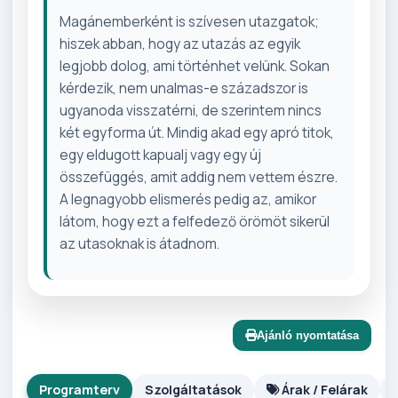
Magánemberként is szívesen utazgatok;
hiszek abban, hogy az utazás az egyik
legjobb dolog, ami történhet velünk. Sokan
kérdezik, nem unalmas-e századszor is
ugyanoda visszatérni, de szerintem nincs
két egyforma út. Mindig akad egy apró titok,
egy eldugott kapualj vagy egy új
összefüggés, amit addig nem vettem észre.
A legnagyobb elismerés pedig az, amikor
látom, hogy ezt a felfedező örömöt sikerül
az utasoknak is átadnom.
Ajánló nyomtatása
Programterv
Szolgáltatások
Árak / Felárak