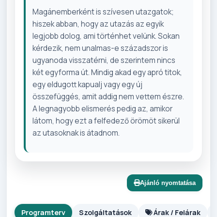
Magánemberként is szívesen utazgatok;
hiszek abban, hogy az utazás az egyik
legjobb dolog, ami történhet velünk. Sokan
kérdezik, nem unalmas-e századszor is
ugyanoda visszatérni, de szerintem nincs
két egyforma út. Mindig akad egy apró titok,
egy eldugott kapualj vagy egy új
összefüggés, amit addig nem vettem észre.
A legnagyobb elismerés pedig az, amikor
látom, hogy ezt a felfedező örömöt sikerül
az utasoknak is átadnom.
Ajánló nyomtatása
Programterv
Szolgáltatások
Árak / Felárak