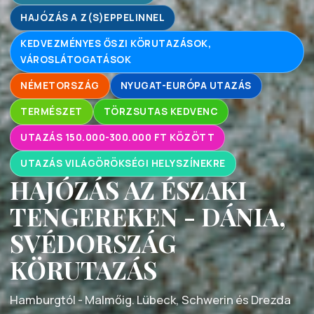
HAJÓZÁS A Z(S)EPPELINNEL
KEDVEZMÉNYES ŐSZI KÖRUTAZÁSOK,
VÁROSLÁTOGATÁSOK
NÉMETORSZÁG
NYUGAT-EURÓPA UTAZÁS
TERMÉSZET
TÖRZSUTAS KEDVENC
UTAZÁS 150.000-300.000 FT KÖZÖTT
UTAZÁS VILÁGÖRÖKSÉGI HELYSZÍNEKRE
HAJÓZÁS AZ ÉSZAKI
TENGEREKEN - DÁNIA,
SVÉDORSZÁG
KÖRUTAZÁS
Hamburgtól - Malmőig. Lübeck, Schwerin és Drezda