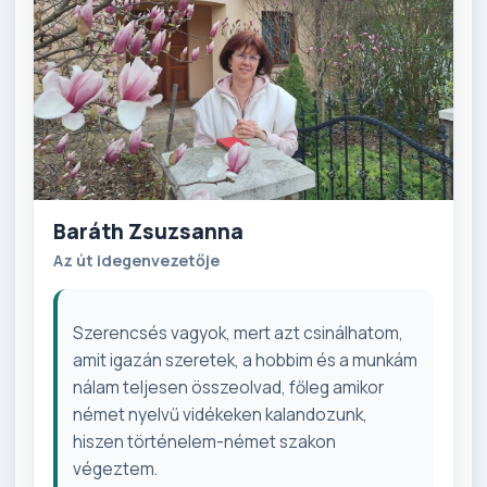
Baráth Zsuzsanna
Az út idegenvezetője
Szerencsés vagyok, mert azt csinálhatom,
amit igazán szeretek, a hobbim és a munkám
nálam teljesen összeolvad, főleg amikor
német nyelvű vidékeken kalandozunk,
hiszen történelem-német szakon
végeztem.