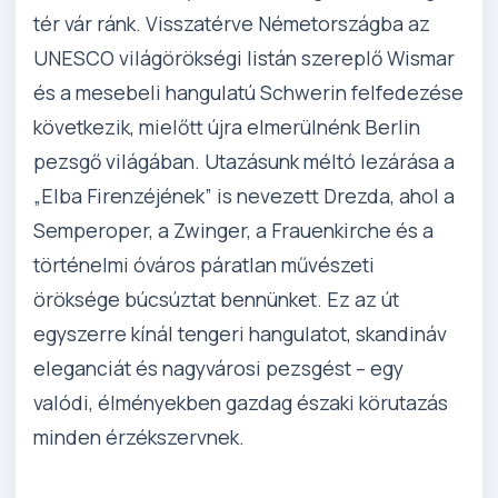
tér vár ránk. Visszatérve Németországba az
UNESCO világörökségi listán szereplő Wismar
és a mesebeli hangulatú Schwerin felfedezése
következik, mielőtt újra elmerülnénk Berlin
pezsgő világában. Utazásunk méltó lezárása a
„Elba Firenzéjének” is nevezett Drezda, ahol a
Semperoper, a Zwinger, a Frauenkirche és a
történelmi óváros páratlan művészeti
öröksége búcsúztat bennünket. Ez az út
egyszerre kínál tengeri hangulatot, skandináv
eleganciát és nagyvárosi pezsgést – egy
valódi, élményekben gazdag északi körutazás
minden érzékszervnek.