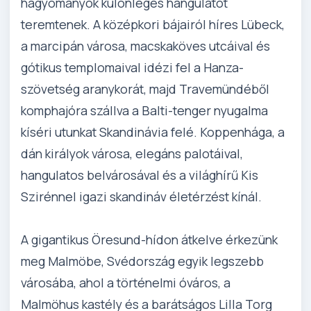
hagyományok különleges hangulatot
teremtenek. A középkori bájairól híres Lübeck,
a marcipán városa, macskaköves utcáival és
gótikus templomaival idézi fel a Hanza-
szövetség aranykorát, majd Travemündéből
komphajóra szállva a Balti-tenger nyugalma
kíséri utunkat Skandinávia felé. Koppenhága, a
dán királyok városa, elegáns palotáival,
hangulatos belvárosával és a világhírű Kis
Szirénnel igazi skandináv életérzést kínál.
A gigantikus Öresund-hídon átkelve érkezünk
meg Malmöbe, Svédország egyik legszebb
városába, ahol a történelmi óváros, a
Malmöhus kastély és a barátságos Lilla Torg