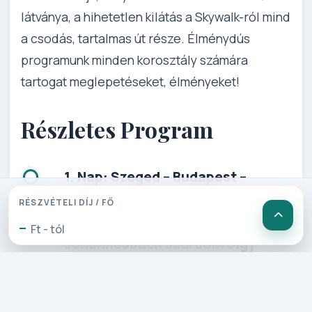
látványa, a hihetetlen kilátás a Skywalk-ról mind
a csodás, tartalmas út része. Élménydús
programunk minden korosztály számára
tartogat meglepetéseket, élményeket!
Részletes Program
1. Nap: Szeged – Budapest –
Steinwand szurdokvölgy –
RÉSZVÉTELI DÍJ / FŐ
Myrafalle vízesés –
-
Ft - tól
Johannesbach szurdokvölgy
Elutazás Szegedről a kora reggeli
órákban Budapesten keresztül a