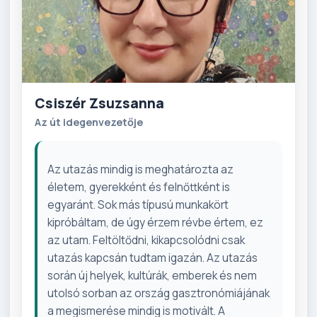
Csiszér Zsuzsanna
Az út idegenvezetője
Az utazás mindig is meghatározta az
életem, gyerekként és felnőttként is
egyaránt. Sok más típusú munkakört
kipróbáltam, de úgy érzem révbe értem, ez
az utam. Feltöltődni, kikapcsolódni csak
utazás kapcsán tudtam igazán. Az utazás
során új helyek, kultúrák, emberek és nem
utolsó sorban az ország gasztronómiájának
a megismerése mindig is motivált. A