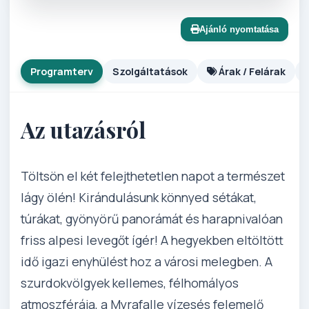
Ajánló nyomtatása
Programterv
Szolgáltatások
Árak / Felárak
Az utazásról
Töltsön el két felejthetetlen napot a természet
lágy ölén! Kirándulásunk könnyed sétákat,
túrákat, gyönyörű panorámát és harapnivalóan
friss alpesi levegőt ígér! A hegyekben eltöltött
idő igazi enyhülést hoz a városi melegben. A
szurdokvölgyek kellemes, félhomályos
atmoszférája, a Myrafalle vízesés felemelő