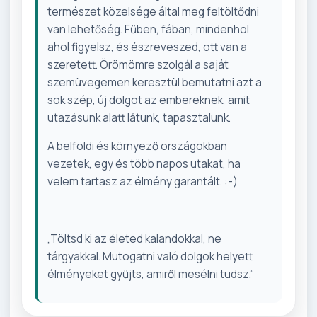
természet közelsége által meg feltöltődni
van lehetőség. Fűben, fában, mindenhol
ahol figyelsz, és észreveszed, ott van a
szeretett. Örömömre szolgál a saját
szemüvegemen keresztül bemutatni azt a
sok szép, új dolgot az embereknek, amit
utazásunk alatt látunk, tapasztalunk.
A belföldi és környező országokban
vezetek, egy és több napos utakat, ha
velem tartasz az élmény garantált. :-)
„Töltsd ki az életed kalandokkal, ne
tárgyakkal. Mutogatni való dolgok helyett
élményeket gyűjts, amiről mesélni tudsz.”