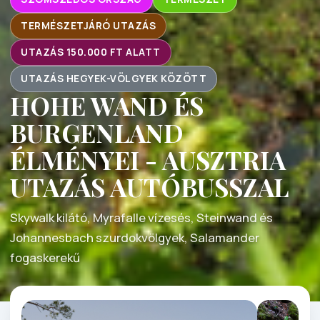
TERMÉSZETJÁRÓ UTAZÁS
UTAZÁS 150.000 FT ALATT
UTAZÁS HEGYEK-VÖLGYEK KÖZÖTT
HOHE WAND ÉS
BURGENLAND
ÉLMÉNYEI - AUSZTRIA
UTAZÁS AUTÓBUSSZAL
Skywalk kilátó, Myrafalle vízesés, Steinwand és
Johannesbach szurdokvölgyek, Salamander
fogaskerekű