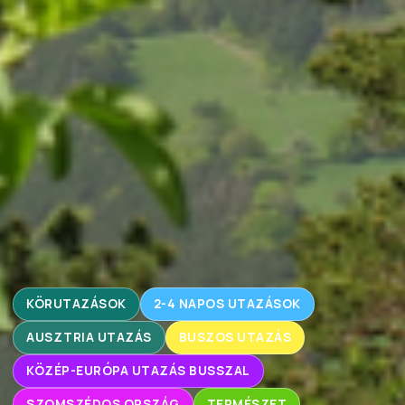
KÖRUTAZÁSOK
2-4 NAPOS UTAZÁSOK
AUSZTRIA UTAZÁS
BUSZOS UTAZÁS
KÖZÉP-EURÓPA UTAZÁS BUSSZAL
SZOMSZÉDOS ORSZÁG
TERMÉSZET