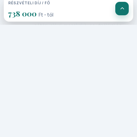
hagyományaihoz, emellett népszerű
RÉSZVÉTELI DÍJ / FŐ
tengerparti üdülőhely, gyönyörű
738 000
Ft - tól
strandokkal, hosszú, kanyargós
sétányokkal, macskaköves utcákkal és
színesre festett házakkal.
Szálláshelyünkre az esti órákban
érkezünk, ahol vacsorával várnak
bennünket.
2. Nap: Bunratty kastélya,
Limerick viking település - Tralee
(210 km)
Ma napunk első állomása Bunratty
kastélya, mely igazi látványosság! A
korhűen berendezett, középkori