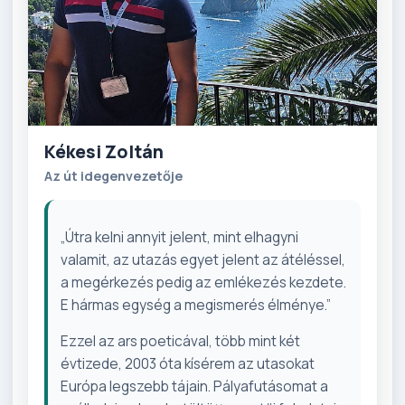
Kékesi Zoltán
Az út idegenvezetője
„Útra kelni annyit jelent, mint elhagyni
valamit, az utazás egyet jelent az átéléssel,
a megérkezés pedig az emlékezés kezdete.
E hármas egység a megismerés élménye.”
Ezzel az ars poeticával, több mint két
évtizede, 2003 óta kísérem az utasokat
Európa legszebb tájain. Pályafutásomat a