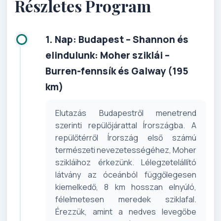
Részletes Program
1. Nap: Budapest – Shannon és
elindulunk: Moher sziklái –
Burren-fennsík és Galway (195
km)
Elutazás Budapestről menetrend
szerinti repülőjárattal Írországba. A
repülőtérről Írország első számú
természeti nevezetességéhez, Moher
szikláihoz érkezünk. Lélegzetelállító
látvány az óceánból függőlegesen
kiemelkedő, 8 km hosszan elnyúló,
félelmetesen meredek sziklafal.
Érezzük, amint a nedves levegőbe