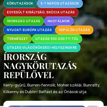
KÖRUTAZÁSOK
5-7 NAPOS UTAZÁSOK
EGYESÜLT KIRÁLYSÁG, SKÓCIA UTAZÁS
ÍRORSZÁG UTAZÁS
NAGY ÁLMOK
NYUGAT-EURÓPA UTAZÁS
REPÜLŐS UTAZÁS
TERMÉSZET
UTAZÁS 300.000 FT-TÓL
UTAZÁS VILÁGÖRÖKSÉGI HELYSZÍNEKRE
ÍRORSZÁG
NAGYKÖRUTAZÁS
REPÜLŐVEL
Kerry-gyűrű, Burren-fennsík, Moher sziklái, Bunratty,
Kilkenny és Dublin! Belfast és az Óriások útja