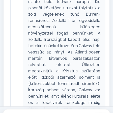
szinte bele tudnánk harapni! Kis
pihenőt követően utunkat folytatjuk a
zöld végtelenek tűnő Burren-
fennsíkhoz. Zöldellő ír táj, egyedülálló
mészkőfennsík, különleges
növényzettel fogad bennünket. A
zöldellő Írországból kapott első napi
betekintésünket követően Galway felé
vesszük az irányt. Az Atlanti-óceán
mentén, látványos partszakaszon
folytatjuk utunkat. Útközben
megtekintjük a Krisztus születése
előtti időkből származó dolment is
(kőkorszakból fennmaradt síremlék).
Írország bohém városa, Galway vár
bennünket, amit élénk kulturális élete
és a fesztiválok tömkelege mindig
ébren tart. A város ragaszkodik