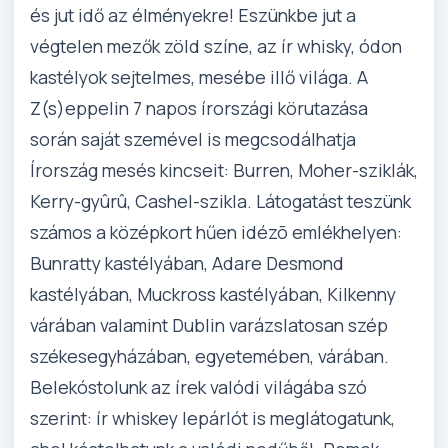
és jut idő az élményekre! Eszünkbe jut a
végtelen mezők zöld színe, az ír whisky, ódon
kastélyok sejtelmes, mesébe illő világa. A
Z(s)eppelin 7 napos írországi körutazása
során saját szemével is megcsodálhatja
Írország mesés kincseit: Burren, Moher-sziklák,
Kerry-gyûrû, Cashel-szikla. Látogatást teszünk
számos a középkort hűen idézõ emlékhelyen:
Bunratty kastélyában, Adare Desmond
kastélyában, Muckross kastélyában, Kilkenny
várában valamint Dublin varázslatosan szép
székesegyházában, egyetemében, várában.
Belekóstolunk az írek valódi világába szó
szerint: ír whiskey lepárlót is meglátogatunk,