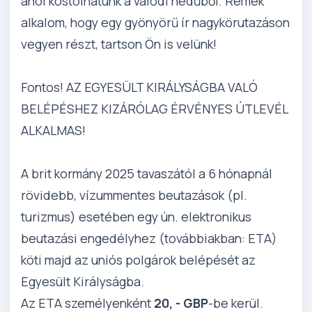
ahol kóstolhatunk a valódi nedűből. Remek
alkalom, hogy egy gyönyörű ír nagykörutazáson
vegyen részt, tartson Ön is velünk!
Fontos! AZ EGYESÜLT KIRÁLYSÁGBA VALÓ
BELÉPÉSHEZ KIZÁRÓLAG ÉRVÉNYES ÚTLEVÉL
ALKALMAS!
A brit kormány 2025 tavaszától a 6 hónapnál
rövidebb, vízummentes beutazások (pl.
turizmus) esetében egy ún. elektronikus
beutazási engedélyhez (továbbiakban: ETA)
köti majd az uniós polgárok belépését az
Egyesült Királyságba.
Az ETA személyenként
20, - GBP
-be kerül.