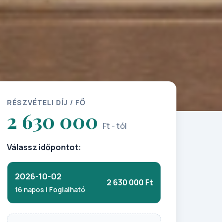
RÉSZVÉTELI DÍJ / FŐ
2 630 000
Ft - tól
Válassz időpontot:
2026-10-02
2 630 000 Ft
16 napos | Foglalható