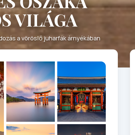
 ÉS OSZAKA
S VILÁGA
ndozás a vöröslő juharfák árnyékában