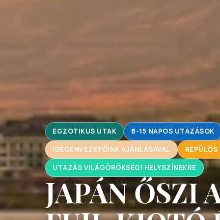
EGZOTIKUS UTAK
8-15 NAPOS UTAZÁSOK
IDEGENVEZETŐINK AJÁNLÁSÁVAL
REPÜLŐS
UTAZÁS VILÁGÖRÖKSÉGI HELYSZÍNEKRE
JAPÁN ŐSZI 