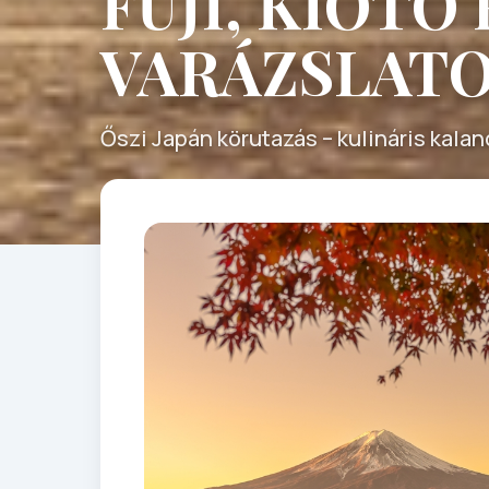
FUJI, KIOTÓ
VARÁZSLATO
Őszi Japán körutazás – kulináris kala