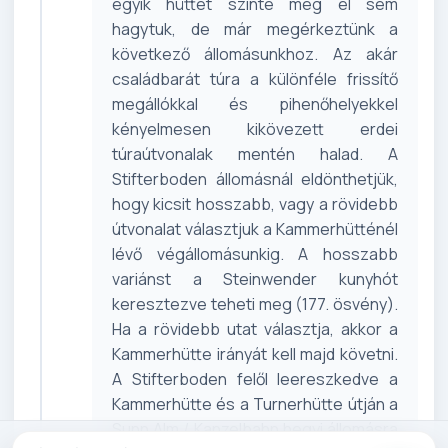
egyik hüttét szinte még el sem
hagytuk, de már megérkeztünk a
következő állomásunkhoz. Az akár
családbarát túra a különféle frissítő
megállókkal és pihenőhelyekkel
kényelmesen kikövezett erdei
túraútvonalak mentén halad. A
Stifterboden állomásnál eldönthetjük,
hogy kicsit hosszabb, vagy a rövidebb
útvonalat választjuk a Kammerhütténél
lévő végállomásunkig. A hosszabb
variánst a Steinwender kunyhót
keresztezve teheti meg (177. ösvény).
Ha a rövidebb utat választja, akkor a
Kammerhütte irányát kell majd követni.
A Stifterboden felől leereszkedve a
Kammerhütte és a Turnerhütte útján a
Sunn Alm / Kanzelbahn hegyi állomásra