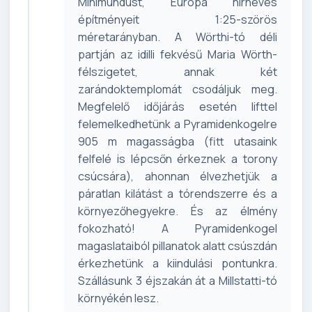
Minimundust, Európa hírneves
építményeit 1:25-szörös
méretarányban. A Wörthi-tó déli
partján az idilli fekvésű Maria Wörth-
félszigetet, annak két
zarándoktemplomát csodáljuk meg.
Megfelelő időjárás esetén lifttel
felemelkedhetünk a Pyramidenkogelre
905 m magasságba (fitt utasaink
felfelé is lépcsőn érkeznek a torony
csúcsára), ahonnan élvezhetjük a
páratlan kilátást a tórendszerre és a
környezőhegyekre. És az élmény
fokozható! A Pyramidenkogel
magaslataiból pillanatok alatt csúszdán
érkezhetünk a kiindulási pontunkra.
Szállásunk 3 éjszakán át a Millstatti-tó
környékén lesz.