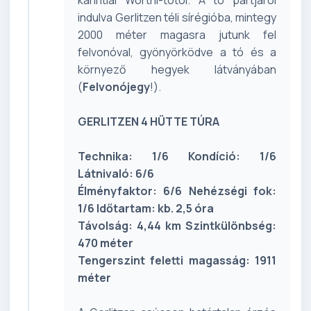
indulva Gerlitzen téli sírégióba, mintegy
2000 méter magasra jutunk fel
felvonóval, gyönyörködve a tó és a
környező hegyek látványában
(
Felvonójegy
!).
GERLITZEN 4 HÜTTE TÚRA
Technika: 1/6 Kondíció: 1/6
Látnivaló: 6/6
Élményfaktor: 6/6 Nehézségi fok:
1/6 Időtartam: kb. 2,5 óra
Távolság: 4,44 km Szintkülönbség:
470 méter
Tengerszint feletti magasság: 1911
méter