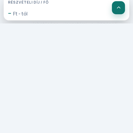
(1440 m) érkezünk. Ha mégsem venne
RÉSZVÉTELI DÍJ / FŐ
részt a „Gerlitzen 4 hütte” túrán, a
-
Ft - tól
Gerlitzen csúcsról felvonójeggyel lesz
lehetősége visszatérni a középső,
majd az alsó kiindulási ponton lévő
állomásszintekhez. Mindkét helyszínen
lehetőség van beülni egy csésze
kávéra és harapnivalót fogyasztani, az
Ossiacher-tó partján pedig kellemes
séta várja. A késő délutáni órákban
indulunk vissza szálláshelyünkre.
3. Nap: Grossglockner
panorámaút, könnyed túra a
Pasterce gleccserhez!
Ezen a reggelen a híres Grossglockner