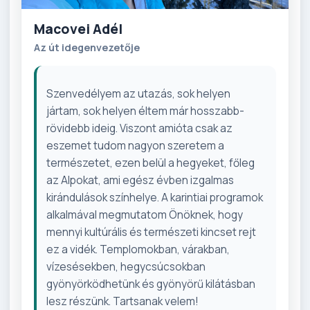
Macovei Adél
Az út idegenvezetője
Szenvedélyem az utazás, sok helyen
jártam, sok helyen éltem már hosszabb-
rövidebb ideig. Viszont amióta csak az
eszemet tudom nagyon szeretem a
természetet, ezen belül a hegyeket, főleg
az Alpokat, ami egész évben izgalmas
kirándulások színhelye. A karintiai programok
alkalmával megmutatom Önöknek, hogy
mennyi kultúrális és természeti kincset rejt
ez a vidék. Templomokban, várakban,
vízesésekben, hegycsúcsokban
gyönyörködhetünk és gyönyörű kilátásban
lesz részünk. Tartsanak velem!