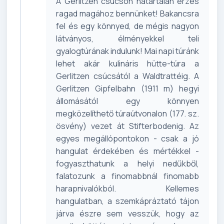
A Gerlitzen csúcson határtalan érzés
ragad magához bennünket! Bakancsra
fel és egy könnyed, de mégis nagyon
látványos, élményekkel teli
gyalogtúrának indulunk! Mai napi túránk
lehet akár kulináris hütte-túra a
Gerlitzen csúcsától a Waldtrattéig. A
Gerlitzen Gipfelbahn (1911 m) hegyi
állomásától egy könnyen
megközelíthető túraútvonalon (177. sz.
ösvény) vezet át Stifterbodenig. Az
egyes megállópontokon - csak a jó
hangulat érdekében és mértékkel -
fogyaszthatunk a helyi nedűkből,
falatozunk a finomabbnál finomabb
harapnivalókból. Kellemes
hangulatban, a szemkápráztató tájon
járva észre sem vesszük, hogy az