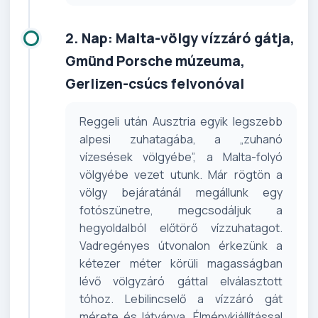
2. Nap: Malta-völgy vízzáró gátja,
Gmünd Porsche múzeuma,
Gerlizen-csúcs felvonóval
Reggeli után Ausztria egyik legszebb
alpesi zuhatagába, a „zuhanó
vízesések völgyébe”, a Malta-folyó
völgyébe vezet utunk. Már rögtön a
völgy bejáratánál megállunk egy
fotószünetre, megcsodáljuk a
hegyoldalból előtörő vízzuhatagot.
Vadregényes útvonalon érkezünk a
kétezer méter körüli magasságban
lévő völgyzáró gáttal elválasztott
tóhoz. Lebilincselő a vízzáró gát
mérete és látványa. Élménykiállítással