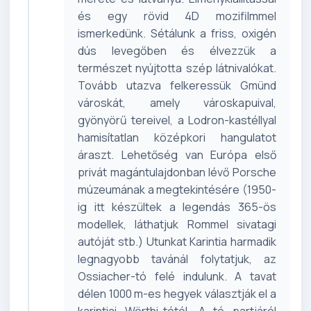
és egy rövid 4D mozifilmmel
ismerkedünk. Sétálunk a friss, oxigén
dús levegőben és élvezzük a
természet nyújtotta szép látnivalókat.
Tovább utazva felkeressük Gmünd
városkát, amely városkapuival,
gyönyörű tereivel, a Lodron-kastéllyal
hamisítatlan középkori hangulatot
áraszt. Lehetőség van Európa első
privát magántulajdonban lévő Porsche
múzeumának a megtekintésére (1950-
ig itt készültek a legendás 365-ös
modellek, láthatjuk Rommel sivatagi
autóját stb.) Utunkat Karintia harmadik
legnagyobb tavánál folytatjuk, az
Ossiacher-tó felé indulunk. A tavat
délen 1000 m-es hegyek választják el a
karintiai Wörthi-tótól. A tó partjáról