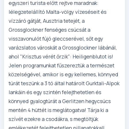
egyszeri turista előtt rejtve maradnak:
lélegzetelállító Malta-völgy vízeséseit és
vízzáró gátját, Ausztria tetejét, a
Grossglockner fenséges csúcsát a
visszavonulót fújó gleccserével, sőt egy
varázslatos városkát a Grossglockner lábánál,
ahol "Krisztus vérét őrzik": Heiligenblutot is!
Jelen programunkat fűszereztük a természet
közelségével, amikor is egy kellemes, könnyed
túrát teszünk a 3 tó által határolt Gurktali-Alpok
lankáin és egy szintén felejthetetlen és
könnyed gyalogtúrát a Gerlitzen hegycsúcs
mentén 4 hüttét is meglátogatva! Tárja ki a
szívét ezekre a csodákra, s megtöltjük
emlékezetét felejthetetlen pillanatokkal!