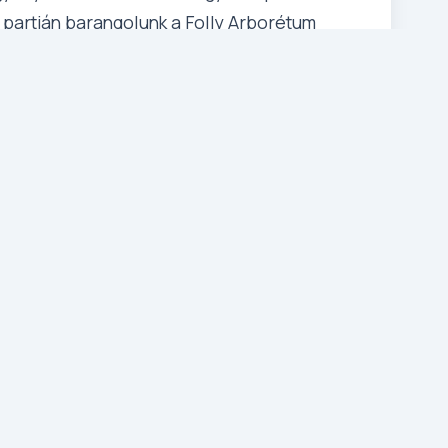
 partján barangolunk a Folly Arborétum
l teli nap, amely a természet és a kultúra
– Bory-vár – Kőröshegyi tulipánok –
k, majd Budapesten keresztül érkezünk meg
kesfehérvári Bory-várhoz, mely a mai napig
k a tulajdonában áll. A várat Bory Jenő
rnök, a Képzőművészeti Főiskola szobrász
tanára építette, saját tervei és fantáziája
 emléket emelve a hitvesi szeretetnek és