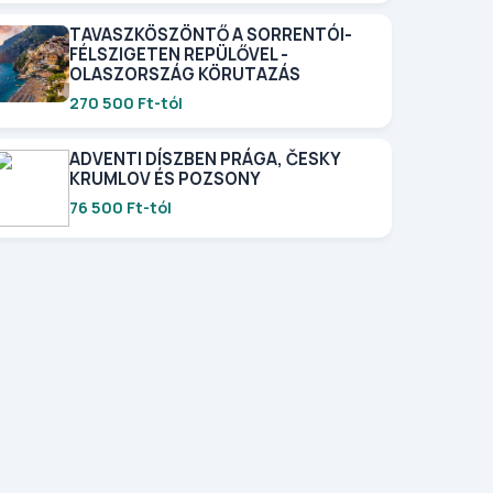
TAVASZKÖSZÖNTŐ A SORRENTÓI-
FÉLSZIGETEN REPÜLŐVEL -
OLASZORSZÁG KÖRUTAZÁS
270 500 Ft-tól
ADVENTI DÍSZBEN PRÁGA, ČESKY
KRUMLOV ÉS POZSONY
76 500 Ft-tól