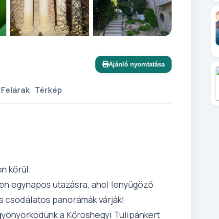
+11 további
Ajánló nyomtatása
 Felárak
Térkép
n körül.
len egynapos utazásra, ahol lenyűgöző
s csodálatos panorámák várják!
 gyönyörködünk a Kőröshegyi Tulipánkert