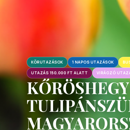
KÖRUTAZÁSOK
1 NAPOS UTAZÁSOK
BU
UTAZÁS 150.000 FT ALATT
VIRÁGZÓ UTAZ
KŐRÖSHEGY
TULIPÁNSZÜ
MAGYARORS