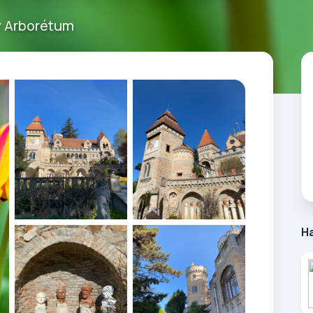
ly Arborétum
H