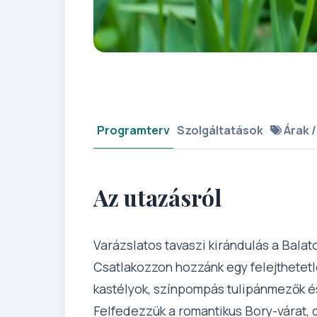
Programterv
Szolgáltatások
Árak /
Az utazásról
Varázslatos tavaszi kirándulás a Balato
Csatlakozzon hozzánk egy felejthetet
kastélyok, színpompás tulipánmezők é
Felfedezzük a romantikus Bory-várat,