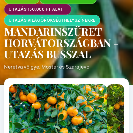
UTAZÁS 150.000 FT ALATT
UTAZÁS VILÁGÖRÖKSÉGI HELYSZÍNEKRE
MANDARINSZÜRET
HORVÁTORSZÁGBAN -
UTAZÁS BUSSZAL
Neretva völgye, Mostar és Szarajevó