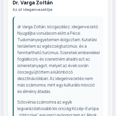
Dr. Varga Zoltán
Az út idegenvezetője
dr. Varga Zoltán, közgazdász, idegenvezető.
Nyugdíjba vonulásom előtt a Pécsi
Tudományegyetemen dolgoztam. Kutatási
területem az egészségturizmus, és a
fenntartható turizmus. Szeretek emberekkel
foglalkozni, és szeretném átadni azt az
ismeretanyagot, melyet az évek során
összegyűjtöttem a különböző
desztinációkban. Az idegenvezetés nem
más számomra, mint egy kulturális misszió
és élmény átadás.
Szlovénia számomra az egyik
legvarázslatosabb kis ország Közép-Európa
„zöld szíve”, egy igazi gyöngyszem az Alpok