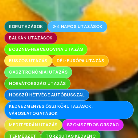
KÖRUTAZÁSOK
2-4 NAPOS UTAZÁSOK
BALKÁN UTAZÁSOK
BOSZNIA-HERCEGOVINA UTAZÁS
BUSZOS UTAZÁS
DÉL-EURÓPA UTAZÁS
GASZTRONÓMIAI UTAZÁS
HORVÁTORSZÁG UTAZÁS
HOSSZÚ HÉTVÉGE AUTÓBUSSZAL
KEDVEZMÉNYES ŐSZI KÖRUTAZÁSOK,
VÁROSLÁTOGATÁSOK
MEDITERRÁN UTAZÁS
SZOMSZÉDOS ORSZÁG
TERMÉSZET
TÖRZSUTAS KEDVENC