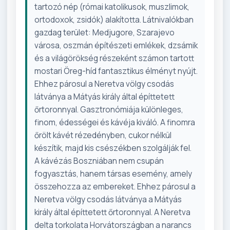
tartozó nép (római katolikusok, muszlimok,
ortodoxok, zsidók) alakította. Látnivalókban
gazdag terület: Medjugore, Szarajevo
városa, oszmán építészeti emlékek, dzsámik
és a világörökség részeként számon tartott
mostari Öreg-híd fantasztikus élményt nyújt.
Ehhez párosul a Neretva völgy csodás
látványa a Mátyás király által építtetett
őrtoronnyal. Gasztronómiája különleges,
finom, édességei és kávéja kiváló. A finomra
őrölt kávét rézedényben, cukor nélkül
készítik, majd kis csészékben szolgálják fel.
A kávézás Boszniában nem csupán
fogyasztás, hanem társas esemény, amely
összehozza az embereket. Ehhez párosul a
Neretva völgy csodás látványa a Mátyás
király által építtetett őrtoronnyal. A Neretva
delta torkolata Horvátországban a narancs