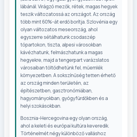
lábánál. Virágzó mezők, rétek, magas hegyek
teszik változatossá az országot. Az ország
több mint 60%-át erdő borítja. Szlovénia egy
olyan változatos meseország, ahol
egyszerre sétálhatunk csodaszép
tópartokon, tiszta, alpesi városokban
kávézhatunk, felmászhatunk a magas
hegyekre, majd a tengerpart varázslatos
városaiban töltődhetünk fel, műemlék
környezetben. A sokszínűség tetten érhető
az ország minden területén, az
építészetben, gasztronómiában,
hagyományokban, gyógyfürdőkben és a
helyi szokásokban.
Bosznia-Hercegovina egy olyan ország,
ahol a keleti és európai kultúra keveredik.
Történelmét négy különböző valláshoz