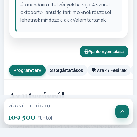
és mandarin ültetvények hazája. A szüret
októbertől januárig tart, melynek részesei
lehetnek mindazok, akik Velem tartanak.
Ajánló nyomtatása
Programterv
Szolgáltatások
Árak / Felárak
Az utazásról
RÉSZVÉTELI DÍJ / FŐ
109 500
Utazásunk Jajcén kezdődik, ahol a város
Ft - tól
szívében található Pliva vízesés varázslatos
látványa és a történelmi emlékek nyűgözik le a