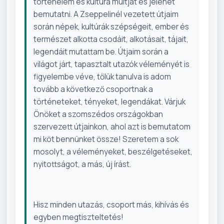
történelem és kultúra múltját és jelenét
bemutatni. A Zseppelinél vezetett útjaim
során népek, kultúrák szépségeit, ember és
természet alkotta csodáit, alkotásait, tájait,
legendáit mutattam be. Útjaim során a
világot járt, tapasztalt utazók véleményét is
figyelembe véve, tőlük tanulva is adom
tovább a következő csoportnak a
történeteket, tényeket, legendákat. Várjuk
Önöket a szomszédos országokban
szervezett útjainkon, ahol azt is bemutatom
mi köt bennünket össze! Szeretem a sok
mosolyt, a véleményeket, beszélgetéseket,
nyitottságot, a más, új írást.
Hisz minden utazás, csoport más, kihívás és
egyben megtiszteltetés!