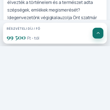
élvezték a történelem és a természet adta
szépségek, emlékek megismerését?
Idegenvezetőnk végigkalauzolja Önt szatmár
és máramaros vidékén, vadregényes hágók,
RÉSZVÉTELI DÍJ / FŐ
romantikus völgyek ölelte tájon! Kastélyok,
99 500
Ft - tól
sírhelyek, várfalak mesélnek igaz történeteket!
Hallgassa meg Ön is Máramaros emlékeit!
Részletes Program
1. Nap: Szeged–Budapest–
Nagykároly-Érmindszent-Ady-
Ákosi templom-Erdőd-
Szatmárnémeti-Nagybánya (430