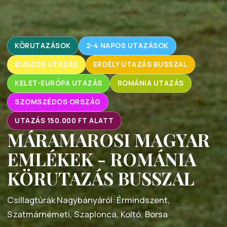
KÖRUTAZÁSOK
2-4 NAPOS UTAZÁSOK
BUSZOS UTAZÁS
ERDÉLY UTAZÁS BUSSZAL
KELET-EURÓPA UTAZÁS
ROMÁNIA UTAZÁS
SZOMSZÉDOS ORSZÁG
UTAZÁS 150.000 FT ALATT
MÁRAMAROSI MAGYAR
EMLÉKEK - ROMÁNIA
KÖRUTAZÁS BUSSZAL
Csillagtúrák Nagybányáról: Érmindszent,
Szatmárnémeti, Szaplonca, Koltó, Borsa