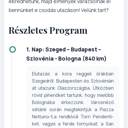
ébredhetünk, majd élmények varázsolnak el
bennünket e csodás utazáson! Velünk tart?
Részletes Program
1. Nap: Szeged – Budapest –
Szlovénia - Bologna (840 km)
Elutazás a kora reggeli órákban
Szegedről. Budapesten és Szlovénián
át utazunk Olaszországba. Útközben
rövid pihenőket tartunk, hogy mielőbb
Bolognába érkezzünk. Városnéző
sétánk során megtekintjük a Piazza
Nettuno-t,a rendkívüli Torri Pendenti-
ket, vagyis a ferde tornyokat, a San