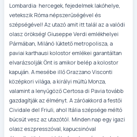
Lombardia: hercegek, fejedelmek lakóhelye,
vetekszik Róma népszerűségével és
szépségével! Az utazó amit itt talál az a valódi
olasz örökség! Giuseppe Verdi emlékhelyei
Pármában, Milánó lüktető metropolisza, a
paviai karthausi kolostor emlékei garantáltan
elvarázsolják Önt is amikor belép a kolostor
kapuján. A mesébe illő Grazzano Visconti
középkori világa, a királyi múltú Monza,
valamint a lenyűgöző Certosa di Pavia tovább
gazdagítják az élményt. A záróakkord a festői
Cividale del Friuli, ahol Itália szépsége méltó
búcsút vesz az utazótól. Minden nap egy igazi
olasz eszpresszóval, kapucsinóval