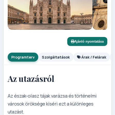
Ajánló nyomtatása
Programterv
Szolgáltatások
Árak / Felárak
Az utazásról
Az észak-olasz tájak varázsa és történelmi
városok öröksége kíséri ezt a különleges
utazást.