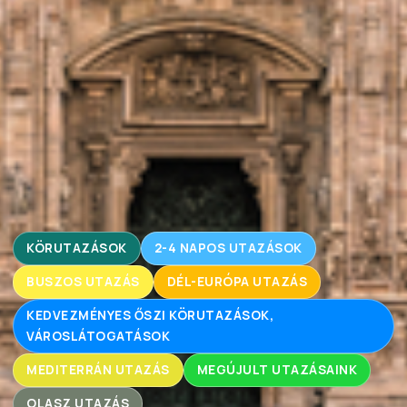
KÖRUTAZÁSOK
2-4 NAPOS UTAZÁSOK
BUSZOS UTAZÁS
DÉL-EURÓPA UTAZÁS
KEDVEZMÉNYES ŐSZI KÖRUTAZÁSOK,
VÁROSLÁTOGATÁSOK
MEDITERRÁN UTAZÁS
MEGÚJULT UTAZÁSAINK
OLASZ UTAZÁS