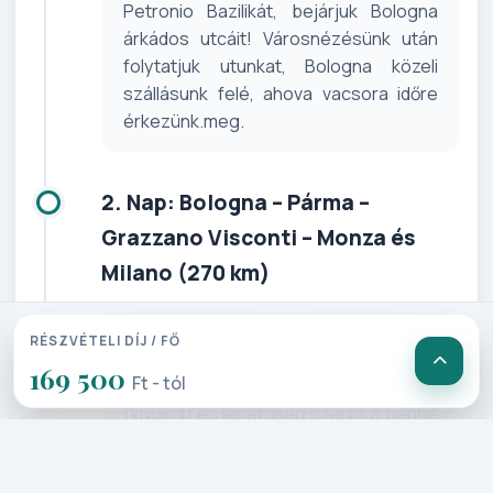
Petronio Bazilikát, bejárjuk Bologna
árkádos utcáit! Városnézésünk után
folytatjuk utunkat, Bologna közeli
szállásunk felé, ahova vacsora időre
érkezünk.meg.
2. Nap: Bologna – Párma –
Grazzano Visconti – Monza és
Milano (270 km)
Megreggelizünk és vár bennünket az a
RÉSZVÉTELI DÍJ / FŐ
Párma, ahol minden a művészetekről
169 500
Ft - tól
szól! Felkeressük a Farnese Palotát
(kívülről) és lehetőség szerint a benne
felépített fa színházat, a Dómot, a
XII.sz-ból megmaradt nyolcszögletű