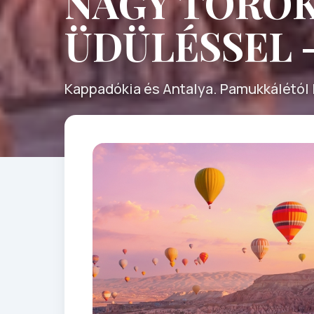
NAGY TÖRÖK
ÜDÜLÉSSEL 
Kappadókia és Antalya. Pamukkálétól 