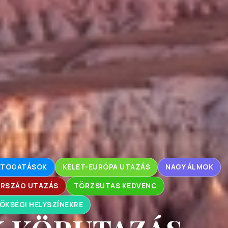
LÁTOGATÁSOK
KELET-EURÓPA UTAZÁS
NAGY ÁLMOK
RSZÁG UTAZÁS
TÖRZSUTAS KEDVENC
ÖKSÉGI HELYSZÍNEKRE