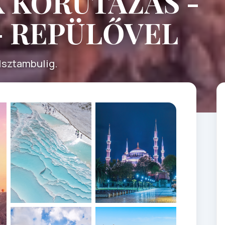
 KÖRUTAZÁS -
- REPÜLŐVEL
Isztambulig.