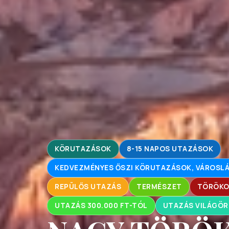
KÖRUTAZÁSOK
8-15 NAPOS UTAZÁSOK
KEDVEZMÉNYES ŐSZI KÖRUTAZÁSOK, VÁROS
REPÜLŐS UTAZÁS
TERMÉSZET
TÖRÖKO
UTAZÁS 300.000 FT-TÓL
UTAZÁS VILÁGÖR