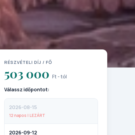
RÉSZVÉTELI DÍJ / FŐ
503 000
Ft - tól
Válassz időpontot:
2026-08-15
12 napos | LEZÁRT
2026-09-12