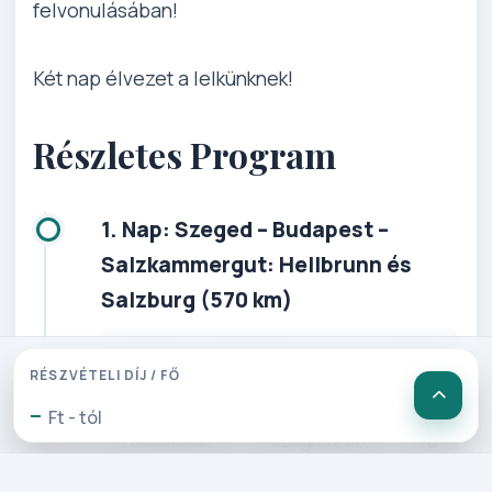
felvonulásában!
Két nap élvezet a lelkünknek!
Részletes Program
1. Nap: Szeged – Budapest –
Salzkammergut: Hellbrunn és
Salzburg (570 km)
Elutazás Szegedről a kora reggeli
RÉSZVÉTELI DÍJ / FŐ
órákban. Utazás a Budapest-Bécs-
-
Linz útvonalon az Alpok egyik
Ft - tól
romantikus szegletébe, a
Salzkammergut vidékére. Salzburg