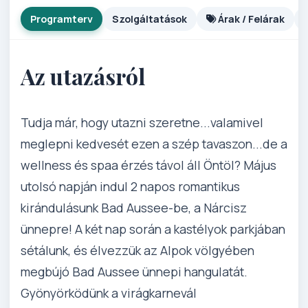
Programterv
Szolgáltatások
Árak / Felárak
Az utazásról
Tudja már, hogy utazni szeretne...valamivel
meglepni kedvesét ezen a szép tavaszon...de a
wellness és spaa érzés távol áll Öntöl? Május
utolsó napján indul 2 napos romantikus
kirándulásunk Bad Aussee-be, a Nárcisz
ünnepre! A két nap során a kastélyok parkjában
sétálunk, és élvezzük az Alpok völgyében
megbújó Bad Aussee ünnepi hangulatát.
Gyönyörködünk a virágkarnevál