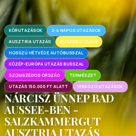
KÖRUTAZÁSOK
2-4 NAPOS UTAZÁSOK
AUSZTRIA UTAZÁS
BUSZOS UTAZÁS
HOSSZÚ HÉTVÉGE AUTÓBUSSZAL
KÖZÉP-EURÓPA UTAZÁS BUSSZAL
SZOMSZÉDOS ORSZÁG
TERMÉSZET
UTAZÁS 150.000 FT ALATT
VIRÁGZÓ UTAZÁSOK
NÁRCISZ ÜNNEP BAD
AUSSEE-BEN -
SALZKAMMERGUT
AUSZTRIA UTAZÁS