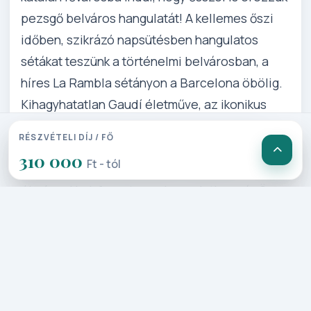
pezsgő belváros hangulatát! A kellemes őszi
időben, szikrázó napsütésben hangulatos
sétákat teszünk a történelmi belvárosban, a
híres La Rambla sétányon a Barcelona öbölig.
Kihagyhatatlan Gaudí életműve, az ikonikus
kikötő felkeresése, de még Montserratba is
RÉSZVÉTELI DÍJ / FŐ
eljöhet velünk, hogy megtekintsük a méltán
310 000
Ft - tól
híres Madonna kegyhelyet! 4 nap tele
élményekkel, fergeteges hangulatban vár Önre
Barcelonában! Tartson Ön is velünk!
Részletes Program
1. Nap: Budapest – Barcelona