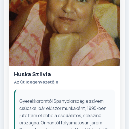
Huska Szilvia
Az út idegenvezetője
Gyerekkoromtól Spanyolország a szívem
csücske, bár először munkaként, 1995-ben
jutottam el ebbe a csodálatos, sokszínű
országba. Onnantól folyamatosan járom