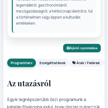
legendákról, gasztronómiáról,
mezőgazdaságról, a hétköznapi életről is, túl
a történelmen vagy éppen a kulturális
emlékeken.
Ajánló nyomtatása
Programterv
Szolgáltatások
Árak / Felárak
Az utazásról
Egyik legnépszerűbb őszi programunk a
katalán fővárosba indul, hogy ősszel is érezzük