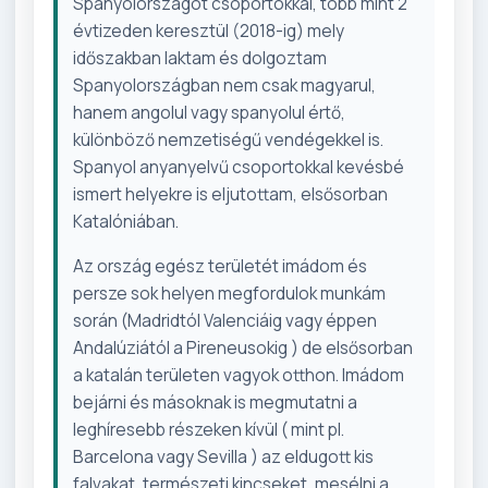
Spanyolországot csoportokkal, több mint 2
évtizeden keresztül (2018-ig) mely
időszakban laktam és dolgoztam
Spanyolországban nem csak magyarul,
hanem angolul vagy spanyolul értő,
különböző nemzetiségű vendégekkel is.
Spanyol anyanyelvű csoportokkal kevésbé
ismert helyekre is eljutottam, elsősorban
Katalóniában.
Az ország egész területét imádom és
persze sok helyen megfordulok munkám
során (Madridtól Valenciáig vagy éppen
Andalúziától a Pireneusokig ) de elsősorban
a katalán területen vagyok otthon. Imádom
bejárni és másoknak is megmutatni a
leghíresebb részeken kívül ( mint pl.
Barcelona vagy Sevilla ) az eldugott kis
falvakat, természeti kincseket, mesélni a