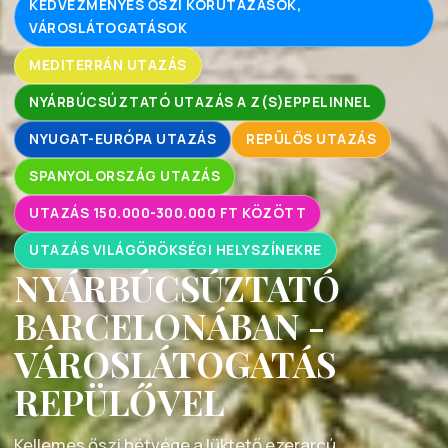
KEDVEZMÉNYES ŐSZI KÖRUTAZÁSOK,
VÁROSLÁTOGATÁSOK
MEDITERRÁN UTAZÁS
NYÁRBÚCSÚZTATÓ UTAZÁS A Z(S)EPPELINNEL
NYUGAT-EURÓPA UTAZÁS
REPÜLŐS UTAZÁS
SPANYOLORSZÁG UTAZÁS
UTAZÁS 150.000-300.000 FT KÖZÖTT
UTAZÁS VILÁGÖRÖKSÉGI HELYSZÍNEKRE
NYÁRBÚCSÚZTATÓ
BARCELONÁBAN -
VÁROSLÁTOGATÁS
REPÜLŐVEL
Kellemes őszi hétvége a lüktető ezerarcú