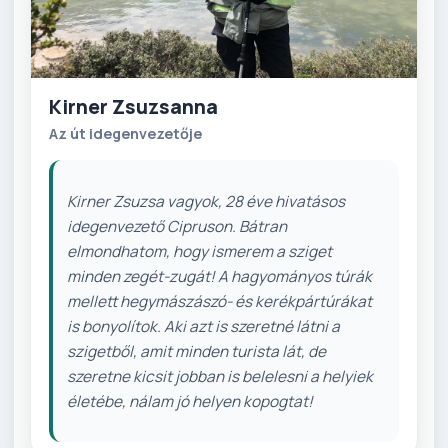
Kirner Zsuzsanna
Az út idegenvezetője
Kirner Zsuzsa vagyok, 28 éve hivatásos
idegenvezető Cipruson. Bátran
elmondhatom, hogy ismerem a sziget
minden zegét-zugát! A hagyományos túrák
mellett hegymászászó- és kerékpártúrákat
is bonyolítok. Aki azt is szeretné látni a
szigetből, amit minden turista lát, de
szeretne kicsit jobban is belelesni a helyiek
életébe, nálam jó helyen kopogtat!