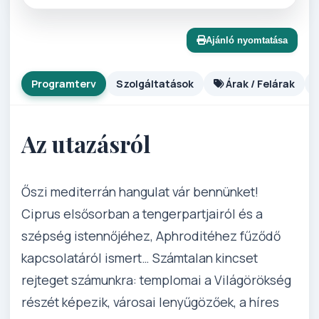
Ajánló nyomtatása
Programterv
Szolgáltatások
Árak / Felárak
Az utazásról
Őszi mediterrán hangulat vár bennünket!
Ciprus elsősorban a tengerpartjairól és a
szépség istennőjéhez, Aphroditéhez fűződő
kapcsolatáról ismert… Számtalan kincset
rejteget számunkra: templomai a Világörökség
részét képezik, városai lenyűgözőek, a híres