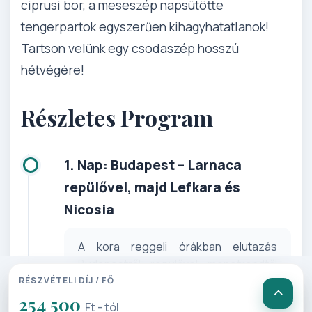
ciprusi bor, a meseszép napsütötte
tengerpartok egyszerűen kihagyhatatlanok!
Tartson velünk egy csodaszép hosszú
hétvégére!
Részletes Program
1. Nap: Budapest – Larnaca
repülővel, majd Lefkara és
Nicosia
A kora reggeli órákban elutazás
Budapestről repülővel menetrendtől
függően Larnacába, ahol az érkezést
RÉSZVÉTELI DÍJ / FŐ
követően rögtön átadjuk magunkat a
254 500
Ft - tól