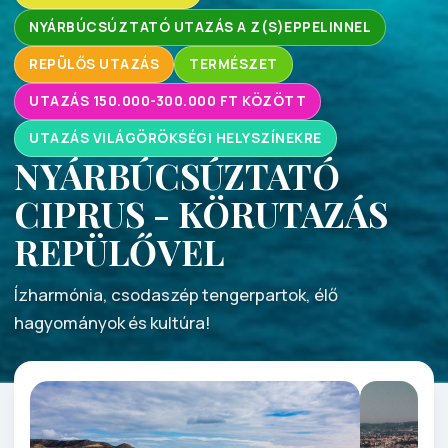
NYÁRBÚCSÚZTATÓ UTAZÁS A Z(S)EPPELINNEL
REPÜLŐS UTAZÁS
TERMÉSZET
UTAZÁS 150.000-300.000 FT KÖZÖTT
UTAZÁS VILÁGÖRÖKSÉGI HELYSZÍNEKRE
NYÁRBÚCSÚZTATÓ
CIPRUS - KÖRUTAZÁS
REPÜLŐVEL
Ízharmónia, csodaszép tengerpartok, élő
hagyományok és kultúra!