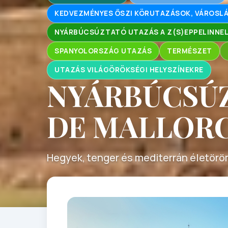
KEDVEZMÉNYES ŐSZI KÖRUTAZÁSOK, VÁROS
NYÁRBÚCSÚZTATÓ UTAZÁS A Z(S)EPPELINNE
SPANYOLORSZÁG UTAZÁS
TERMÉSZET
UTAZÁS VILÁGÖRÖKSÉGI HELYSZÍNEKRE
NYÁRBÚCSÚ
DE MALLOR
Hegyek, tenger és mediterrán életörö