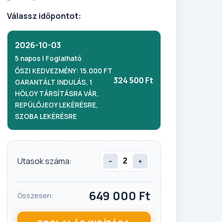
Válassz időpontot:
2026-10-03
5 napos | Foglalható
ŐSZI KEDVEZMÉNY: 15.000 FT
324 500 Ft
GARANTÁLT INDULÁS, 1
HÖLGY TÁRSÍTÁSRA VÁR,
REPÜLŐJEGY LEKÉRÉSRE,
SZOBA LEKÉRÉSRE
Utasok száma:
−
+
649 000
Ft
Összesen: