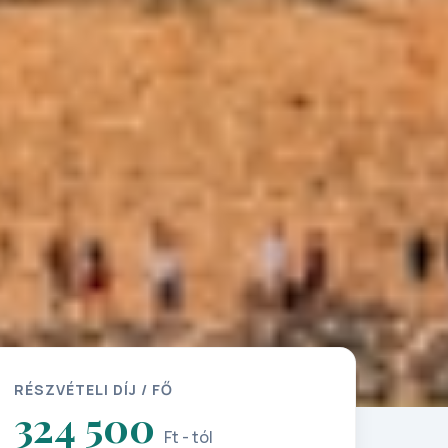
RÉSZVÉTELI DÍJ / FŐ
324 500
Ft - tól