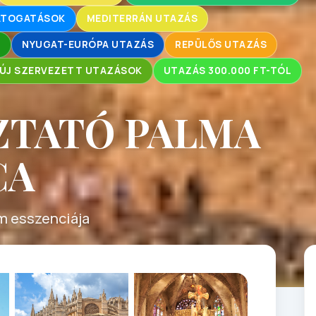
LÁTOGATÁSOK
MEDITERRÁN UTAZÁS
L
NYUGAT-EURÓPA UTAZÁS
REPÜLŐS UTAZÁS
ÚJ SZERVEZETT UTAZÁSOK
UTAZÁS 300.000 FT-TÓL
ZTATÓ PALMA
CA
m esszenciája