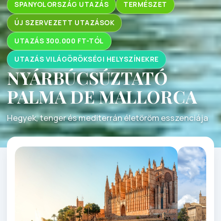
SPANYOLORSZÁG UTAZÁS
TERMÉSZET
ÚJ SZERVEZETT UTAZÁSOK
UTAZÁS 300.000 FT-TÓL
UTAZÁS VILÁGÖRÖKSÉGI HELYSZÍNEKRE
NYÁRBÚCSÚZTATÓ
PALMA DE MALLORCA
Hegyek, tenger és mediterrán életöröm esszenciája