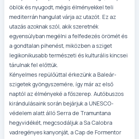
öblök és nyugodt, mégis élményekkel teli
mediterrán hangulat várja az utazót. Ez az
utazás azoknak szól, akik szeretnék
egyensúlyban megélni a felfedezés örömét és
a gondtalan pihenést, miközben a sziget
legikonikusabb természeti és kulturális kincsei
tárulnak fel előttük.
Kényelmes repülőúttal érkezünk a Baleár-
szigetek gyöngyszemére, így már az első
naptól az élményeké a főszerep. Autóbuszos
kirándulásaink során bejárjuk a UNESCO-
védelem alatt álló Serra de Tramuntana
hegyvidékét, megcsodáljuk a Sa Calobra
vadregényes kanyonját, a Cap de Formentor