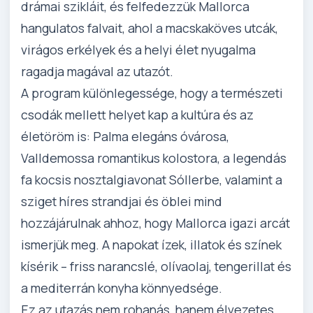
drámai szikláit, és felfedezzük Mallorca
hangulatos falvait, ahol a macskaköves utcák,
virágos erkélyek és a helyi élet nyugalma
ragadja magával az utazót.
A program különlegessége, hogy a természeti
csodák mellett helyet kap a kultúra és az
életöröm is: Palma elegáns óvárosa,
Valldemossa romantikus kolostora, a legendás
fa kocsis nosztalgiavonat Sóllerbe, valamint a
sziget híres strandjai és öblei mind
hozzájárulnak ahhoz, hogy Mallorca igazi arcát
ismerjük meg. A napokat ízek, illatok és színek
kísérik – friss narancslé, olívaolaj, tengerillat és
a mediterrán konyha könnyedsége.
Ez az utazás nem rohanás, hanem élvezetes