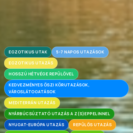
EGZOTIKUS UTAK
5-7 NAPOS UTAZÁSOK
EGZOTIKUS UTAZÁS
HOSSZÚ HÉTVÉGE REPÜLŐVEL
KEDVEZMÉNYES ŐSZI KÖRUTAZÁSOK,
VÁROSLÁTOGATÁSOK
MEDITERRÁN UTAZÁS
NYÁRBÚCSÚZTATÓ UTAZÁS A Z(S)EPPELINNEL
NYUGAT-EURÓPA UTAZÁS
REPÜLŐS UTAZÁS