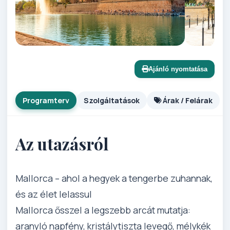
Ajánló nyomtatása
Programterv
Szolgáltatások
Árak / Felárak
Az utazásról
Mallorca – ahol a hegyek a tengerbe zuhannak,
és az élet lelassul
Mallorca ősszel a legszebb arcát mutatja:
aranyló napfény, kristálytiszta levegő, mélykék