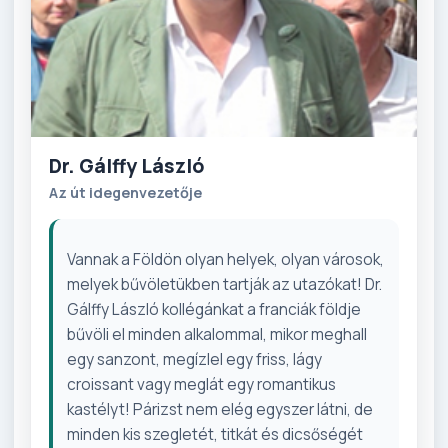
Dr. Gálffy László
Az út idegenvezetője
Vannak a Földön olyan helyek, olyan városok,
melyek bűvöletükben tartják az utazókat! Dr.
Gálffy László kollégánkat a franciák földje
bűvöli el minden alkalommal, mikor meghall
egy sanzont, megízlel egy friss, lágy
croissant vagy meglát egy romantikus
kastélyt! Párizst nem elég egyszer látni, de
minden kis szegletét, titkát és dicsőségét