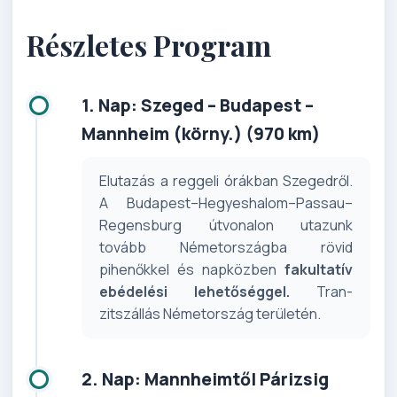
Részletes Program
1. Nap: Szeged – Budapest –
Mannheim (körny.) (970 km)
Elutazás a reggeli órákban Szeged­ről.
A Budapest–Hegyeshalom–Pas­sau–
Regensburg útvonalon uta­zunk
tovább Németországba rövid
pihenőkkel és napközben
fakulta­tív
ebédelési lehetőséggel.
Tran­
zitszállás Németország területén.
2. Nap: Mannheimtől Párizsig