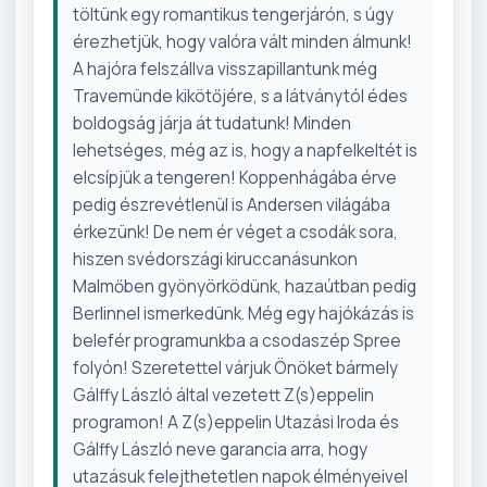
töltünk egy romantikus tengerjárón, s úgy
érezhetjük, hogy valóra vált minden álmunk!
A hajóra felszállva visszapillantunk még
Travemünde kikötőjére, s a látványtól édes
boldogság járja át tudatunk! Minden
lehetséges, még az is, hogy a napfelkeltét is
elcsípjük a tengeren! Koppenhágába érve
pedig észrevétlenül is Andersen világába
érkezünk! De nem ér véget a csodák sora,
hiszen svédországi kiruccanásunkon
Malmőben gyönyörködünk, hazaútban pedig
Berlinnel ismerkedünk. Még egy hajókázás is
belefér programunkba a csodaszép Spree
folyón! Szeretettel várjuk Önöket bármely
Gálffy László által vezetett Z(s)eppelin
programon! A Z(s)eppelin Utazási Iroda és
Gálffy László neve garancia arra, hogy
utazásuk felejthetetlen napok élményeivel