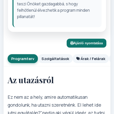
teszi Önöket gazdagabbá, s hogy
felhőtlenül élvezhetik a program minden
pillanatát!
Ajánló nyomtatása
Programterv
Szolgáltatások
Árak / Felárak
Az utazásról
Ez nem az a hely, amire automatikusan
gondolunk, ha utazni szeretnénk. El lehet ide
jutni egyátalán?"pedig aki végül ideér, az tudni