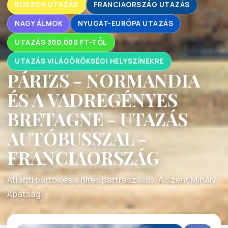
BUSZOS UTAZÁS
FRANCIAORSZÁG UTAZÁS
NAGY ÁLMOK
NYUGAT-EURÓPA UTAZÁS
UTAZÁS 300.000 FT-TÓL
UTAZÁS VILÁGÖRÖKSÉGI HELYSZÍNEKRE
PÁRIZS - NORMANDIA
ÉS A VADREGÉNYES
BRETAGNE - UTAZÁS
AUTÓBUSSZAL -
FRANCIAORSZÁG
Atlanti partok és a híres partraszállás. A Szent Mihály
Apátság.