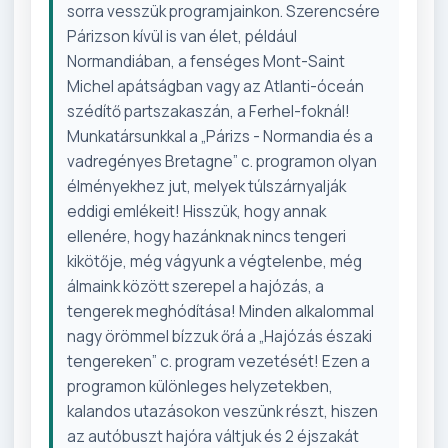
sorra vesszük programjainkon. Szerencsére
Párizson kívül is van élet, például
Normandiában, a fenséges Mont-Saint
Michel apátságban vagy az Atlanti-óceán
szédítő partszakaszán, a Ferhel-foknál!
Munkatársunkkal a „Párizs - Normandia és a
vadregényes Bretagne” c. programon olyan
élményekhez jut, melyek túlszárnyalják
eddigi emlékeit! Hisszük, hogy annak
ellenére, hogy hazánknak nincs tengeri
kikötője, még vágyunk a végtelenbe, még
álmaink között szerepel a hajózás, a
tengerek meghódítása! Minden alkalommal
nagy örömmel bízzuk őrá a „Hajózás északi
tengereken” c. program vezetését! Ezen a
programon különleges helyzetekben,
kalandos utazásokon veszünk részt, hiszen
az autóbuszt hajóra váltjuk és 2 éjszakát