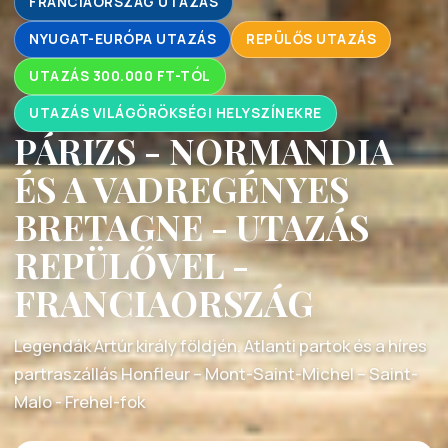
FRANCIAORSZÁG UTAZÁS
NYUGAT-EURÓPA UTAZÁS
REPÜLŐS UTAZÁS
UTAZÁS 300.000 FT-TÓL
UTAZÁS VILÁGÖRÖKSÉGI HELYSZÍNEKRE
PÁRIZS - NORMANDIA
ÉS A VADREGÉNYES
BRETAGNE - UTAZÁS
REPÜLŐVEL -
FRANCIAORSZÁG
Legendák Artúr király földjén. Atlanti partok és a híres
partraszállás Honfleur – Mont-Saint-Michel – Saint-
Malo - Frehel-fok