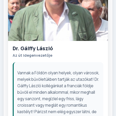
Dr. Gálffy László
Az út idegenvezetője
Vannak a Földön olyan helyek, olyan városok,
melyek bűvöletükben tartják az utazókat! Dr.
Gálffy László kollégánkat a franciák földje
bűvöli el minden alkalommal, mikor meghall
egy sanzont, megízlel egy friss, lágy
croissant vagy meglát egy romantikus
kastélyt! Párizst nem elég egyszer látni, de