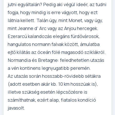
jutni egyáltalán? Pedig aki végül ideér, az tudni
fogja, hogy mindig is erre vágyott, hogy ezt
látnia kellett. Talán úgy, mint Monet, vagy úgy,
mint Jeanne d' Arc vagy az Anjou hercegek.
Ezerarcú kalandozás elegáns fürdővárosok,
hangulatos normann falvak között, ámulatba
ejtő kilátás az óceán fölé magasodó sziklákról.
Normandia és Bretagne: feledhetetlen utazás
a vén kontinens legnyugatibb peremén.
Az utazás során hosszabb-rövidebb sétákra
(adott esetben akár kb. 10 km hosszúak is),
illetve szükség esetén lépcsőzésre is
számíthatnak, ezért alap, fiatalos kondíció
javasolt.