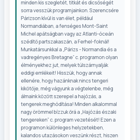
minden kis szegletét, titkát és dicsőségét
sorra vesszük programjainkon. Szerencsére
Párizson kívül is van élet, például
Normandiában, a fenséges Mont-Saint
Michel apátságban vagy az Atlanti-óceán
szédítő partszakaszán, a Ferhel-foknál!
Munkatársunkkal a „Párizs - Normandia és a
vadregényes Bretagne” c. programon olyan
élményekhez jut, melyek túlszárnyalják
eddigi emlékeit! Hisszük, hogy annak
ellenére, hogy hazánknak nincs tengeri
kikötője, még vágyunk a végtelenbe, még
álmaink között szerepel a hajózás, a
tengerek meghódítása! Minden alkalommal
nagy örömmel bízzuk őrá a „Hajózás északi
tengereken” c. program vezetését! Ezen a
programon különleges helyzetekben,
kalandos utazásokon veszünk részt, hiszen