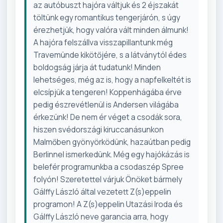
az autóbuszt hajóra váltjuk és 2 éjszakát
töltünk egy romantikus tengerjárón, s úgy
érezhetjük, hogy valóra vált minden álmunk!
A hajóra felszállva visszapillantunk még
Travemünde kikötőjére, s a látványtól édes
boldogság járja át tudatunk! Minden
lehetséges, még az is, hogy a napfelkeltét is
elcsípjük a tengeren! Koppenhágába érve
pedig észrevétlenül is Andersen világába
érkezünk! De nem ér véget a csodák sora,
hiszen svédországi kiruccanásunkon
Malmőben gyönyörködünk, hazaútban pedig
Berlinnel ismerkedünk. Még egy hajókázás is
belefér programunkba a csodaszép Spree
folyón! Szeretettel várjuk Önöket bármely
Gálffy László által vezetett Z(s)eppelin
programon! A Z(s)eppelin Utazási Iroda és
Gálffy László neve garancia arra, hogy