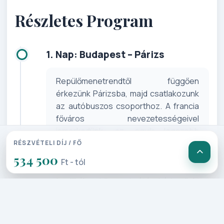
Részletes Program
1. Nap: Budapest – Párizs
Repülőmenetrendtől függően
érkezünk Párizsba, majd csatlakozunk
az autóbuszos csoporthoz. A francia
főváros nevezetességeivel
ismerkedünk, az egyik legszebb
részletébe kapunk bepillantást a
RÉSZVÉTELI DÍJ / FŐ
városnak: a Montmartre dombon
534 500
Ft - tól
található festői Sacre Coeur
bazilikához könnyed sétával érkezünk,
ahonnan páratlan „köszöntőt” kapunk a
várostól! A Montmartre dombról
lesétálva a Festők terén át a Moulin