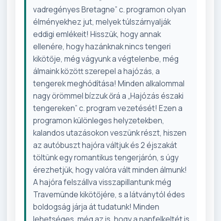
vadregényes Bretagne” c. programon olyan
élményekhez jut, melyek túlszárnyalják
eddigi emlékeit! Hisszük, hogy annak
ellenére, hogy hazánknak nincs tengeri
kikötője, még vágyunk a végtelenbe, még
álmaink között szerepel a hajózás, a
tengerek meghódítása! Minden alkalommal
nagy örömmel bízzuk őrá a „Hajózás északi
tengereken” c. program vezetését! Ezen a
programon különleges helyzetekben,
kalandos utazásokon veszünk részt, hiszen
az autóbuszt hajóra váltjuk és 2 éjszakát
töltünk egy romantikus tengerjárón, s úgy
érezhetjük, hogy valóra vált minden álmunk!
A hajóra felszállva visszapillantunk még
Travemünde kikötőjére, s a látványtól édes
boldogság járja át tudatunk! Minden
lehetséges, még az is, hogy a napfelkeltét is