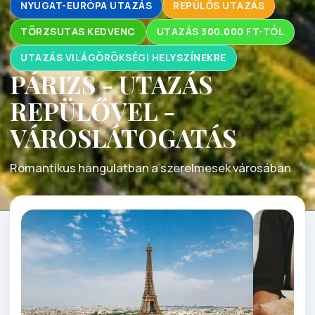
NYUGAT-EURÓPA UTAZÁS
REPÜLŐS UTAZÁS
TÖRZSUTAS KEDVENC
UTAZÁS 300.000 FT-TÓL
UTAZÁS VILÁGÖRÖKSÉGI HELYSZÍNEKRE
PÁRIZS - UTAZÁS
REPÜLŐVEL -
VÁROSLÁTOGATÁS
Romantikus hangulatban a szerelmesek városában