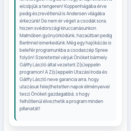
elcsípjük a tengeren! Koppenhágába érve
pedig észrevétlenül is Andersen világába
érkezünk! De nem ér véget a csodák sora,
hiszen svédországi kiruccanásunkon
Malmőben gyönyörködünk, hazaútban pedig
Berlinnel ismerkedünk. Még egy hajókázás is
belefér programunkba a csodaszép Spree
folyón! Szeretettel várjuk Önöket bármely
Gálffy László által vezetett Z(s)eppelin
programon! A Z(s)eppelin Utazási Iroda és
Gálffy László neve garancia arra, hogy
utazásuk felejthetetlen napok élményeivel
teszi Önöket gazdagabbá, s hogy
felhőtlenül élvezhetik a program minden
pillanatát!