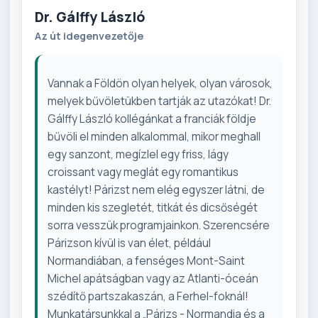
Dr. Gálffy László
Az út idegenvezetője
Vannak a Földön olyan helyek, olyan városok,
melyek bűvöletükben tartják az utazókat! Dr.
Gálffy László kollégánkat a franciák földje
bűvöli el minden alkalommal, mikor meghall
egy sanzont, megízlel egy friss, lágy
croissant vagy meglát egy romantikus
kastélyt! Párizst nem elég egyszer látni, de
minden kis szegletét, titkát és dicsőségét
sorra vesszük programjainkon. Szerencsére
Párizson kívül is van élet, például
Normandiában, a fenséges Mont-Saint
Michel apátságban vagy az Atlanti-óceán
szédítő partszakaszán, a Ferhel-foknál!
Munkatársunkkal a „Párizs - Normandia és a