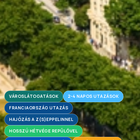
VÁROSLÁTOGATÁSOK
2-4 NAPOS UTAZÁSOK
FRANCIAORSZÁG UTAZÁS
HAJÓZÁS A Z(S)EPPELINNEL
HOSSZÚ HÉTVÉGE REPÜLŐVEL