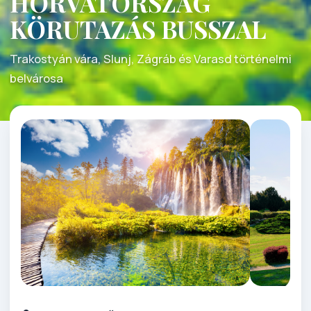
HORVÁTORSZÁG
KÖRUTAZÁS BUSSZAL
Trakostyán vára, Slunj, Zágráb és Varasd történelmi
belvárosa