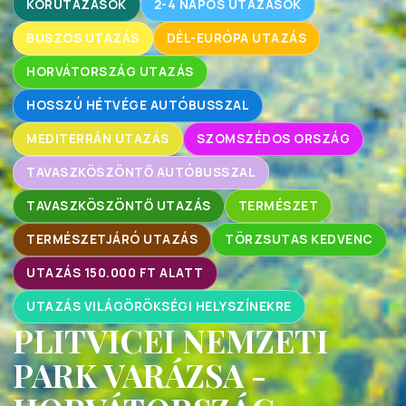
KÖRUTAZÁSOK
2-4 NAPOS UTAZÁSOK
BUSZOS UTAZÁS
DÉL-EURÓPA UTAZÁS
HORVÁTORSZÁG UTAZÁS
HOSSZÚ HÉTVÉGE AUTÓBUSSZAL
MEDITERRÁN UTAZÁS
SZOMSZÉDOS ORSZÁG
TAVASZKÖSZÖNTŐ AUTÓBUSSZAL
TAVASZKÖSZÖNTŐ UTAZÁS
TERMÉSZET
TERMÉSZETJÁRÓ UTAZÁS
TÖRZSUTAS KEDVENC
UTAZÁS 150.000 FT ALATT
UTAZÁS VILÁGÖRÖKSÉGI HELYSZÍNEKRE
PLITVICEI NEMZETI
PARK VARÁZSA -