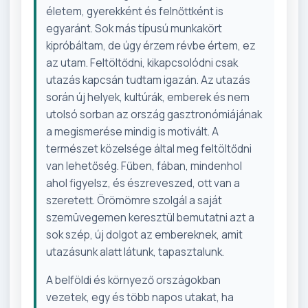
életem, gyerekként és felnőttként is
egyaránt. Sok más típusú munkakört
kipróbáltam, de úgy érzem révbe értem, ez
az utam. Feltöltődni, kikapcsolódni csak
utazás kapcsán tudtam igazán. Az utazás
során új helyek, kultúrák, emberek és nem
utolsó sorban az ország gasztronómiájának
a megismerése mindig is motivált. A
természet közelsége által meg feltöltődni
van lehetőség. Fűben, fában, mindenhol
ahol figyelsz, és észreveszed, ott van a
szeretett. Örömömre szolgál a saját
szemüvegemen keresztül bemutatni azt a
sok szép, új dolgot az embereknek, amit
utazásunk alatt látunk, tapasztalunk.
A belföldi és környező országokban
vezetek, egy és több napos utakat, ha