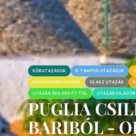
KÖRUTAZÁSOK
5-7 NAPOS UTAZÁSOK
MEDITERRÁN UTAZÁS
OLASZ UTAZÁS
R
UTAZÁS 300.000 FT-TÓL
UTAZÁS VILÁGÖR
PUGLIA CSI
BARIBÓL - 