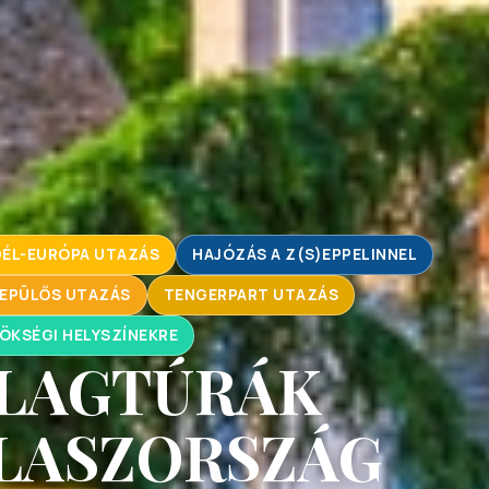
DÉL-EURÓPA UTAZÁS
HAJÓZÁS A Z(S)EPPELINNEL
EPÜLŐS UTAZÁS
TENGERPART UTAZÁS
ÖKSÉGI HELYSZÍNEKRE
LLAGTÚRÁK
OLASZORSZÁG