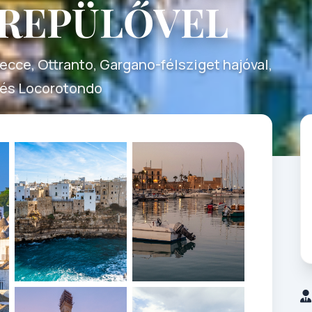
 REPÜLŐVEL
ecce, Ottranto, Gargano-félsziget hajóval,
o és Locorotondo