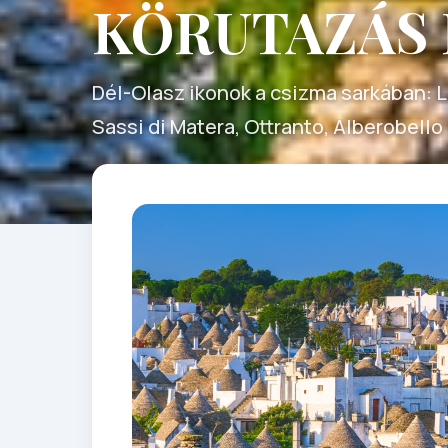
KÖRUTAZÁS
Dél-Olasz ikonok a csizma sarkában: L
Sassi di Matera, Ottranto, Alberobell