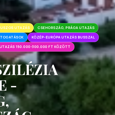
BUSZOS UTAZÁS
CSEHORSZÁG, PRÁGA UTAZÁS
LÁTOGATÁSOK
KÖZÉP-EURÓPA UTAZÁS BUSSZAL
UTAZÁS 150.000-300.000 FT KÖZÖTT
ZILÉZIA
E -
G,