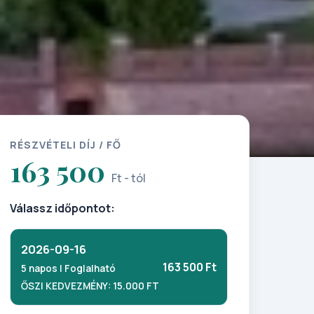
RÉSZVÉTELI DÍJ / FŐ
163 500
Ft - tól
Válassz időpontot:
2026-09-16
163 500 Ft
5 napos | Foglalható
ŐSZI KEDVEZMÉNY: 15.000 FT