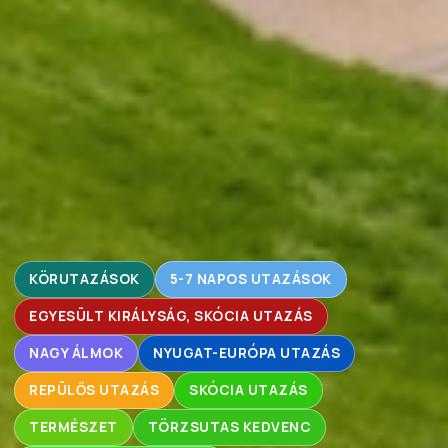
KÖRUTAZÁSOK
5-7 NAPOS UTAZÁSOK
EGYESÜLT KIRÁLYSÁG, SKÓCIA UTAZÁS
NAGY ÁLMOK
NYUGAT-EURÓPA UTAZÁS
REPÜLŐS UTAZÁS
SKÓCIA UTAZÁS
TERMÉSZET
TÖRZSUTAS KEDVENC