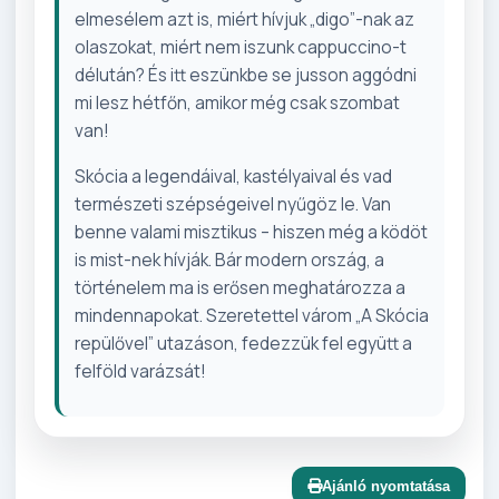
elmesélem azt is, miért hívjuk „digo”-nak az
olaszokat, miért nem iszunk cappuccino-t
délután? És itt eszünkbe se jusson aggódni
mi lesz hétfőn, amikor még csak szombat
van!
Skócia a legendáival, kastélyaival és vad
természeti szépségeivel nyűgöz le. Van
benne valami misztikus – hiszen még a ködöt
is mist-nek hívják. Bár modern ország, a
történelem ma is erősen meghatározza a
mindennapokat. Szeretettel várom „A Skócia
repülővel” utazáson, fedezzük fel együtt a
felföld varázsát!
Ajánló nyomtatása