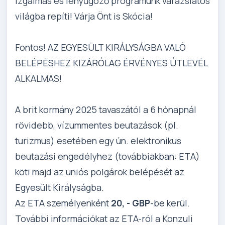
Izgalmas és lenyűgöző programunk varázslatos
világba repíti! Várja Önt is Skócia!
Fontos! AZ EGYESÜLT KIRÁLYSÁGBA VALÓ
BELÉPÉSHEZ KIZÁRÓLAG ÉRVÉNYES ÚTLEVÉL
ALKALMAS!
A brit kormány 2025 tavaszától a 6 hónapnál
rövidebb, vízummentes beutazások (pl.
turizmus) esetében egy ún. elektronikus
beutazási engedélyhez (továbbiakban: ETA)
köti majd az uniós polgárok belépését az
Egyesült Királyságba.
Az ETA személyenként
20, - GBP
-be kerül.
További információkat az ETA-ról a Konzuli