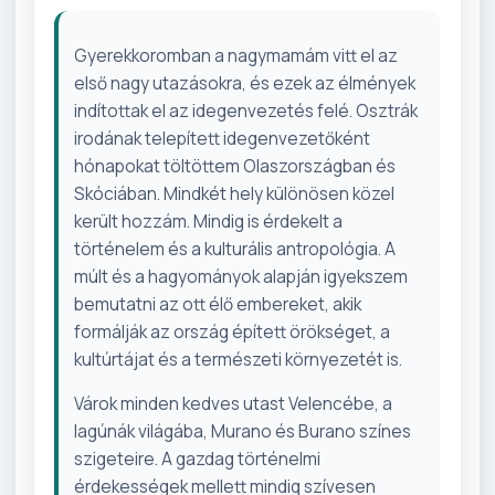
Gyerekkoromban a nagymamám vitt el az
első nagy utazásokra, és ezek az élmények
indítottak el az idegenvezetés felé. Osztrák
irodának telepített idegenvezetőként
hónapokat töltöttem Olaszországban és
Skóciában. Mindkét hely különösen közel
került hozzám. Mindig is érdekelt a
történelem és a kulturális antropológia. A
múlt és a hagyományok alapján igyekszem
bemutatni az ott élő embereket, akik
formálják az ország épített örökséget, a
kultúrtájat és a természeti környezetét is.
Várok minden kedves utast Velencébe, a
lagúnák világába, Murano és Burano színes
szigeteire. A gazdag történelmi
érdekességek mellett mindig szívesen