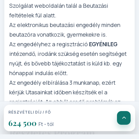
Szolgálat weboldalán talál a Beutazási
feltételek fül alatt.
Az elektronikus beutazási engedély minden
beutazóra vonatkozik, gyermekekre is.
Az engedélyhez a regisztráció
EGYÉNILEG
intézendő, irodánk szükség esetén segítséget
nyújt, és bővebb tájékoztatást is küld kb. egy
hónappal indulás előtt.
Az engedély elbírálása 3 munkanap, ezért
kérjük Utasainkat időben készítsék el a
regisztrációt. Az ebből eredő problémák az
utasokat terheli.
RÉSZVÉTELI DÍJ / FŐ
624 500
Ft - tól
Részletes Program