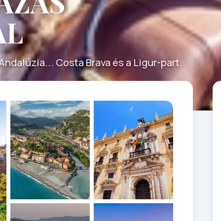
AZÁS
AL
 Andalúzia... Costa Brava és a Ligur-part.