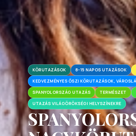
KÖRUTAZÁSOK
8-15 NAPOS UTAZÁSOK
KEDVEZMÉNYES ŐSZI KÖRUTAZÁSOK, VÁROS
SPANYOLORSZÁG UTAZÁS
TERMÉSZET
UTAZÁS VILÁGÖRÖKSÉGI HELYSZÍNEKRE
SPANYOLOR