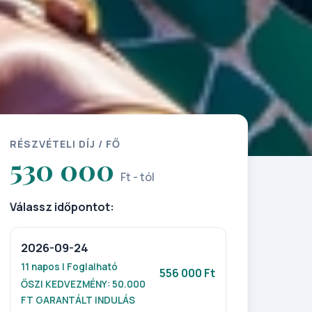
RÉSZVÉTELI DÍJ / FŐ
530 000
Ft - tól
Válassz időpontot:
2026-09-24
11 napos | Foglalható
556 000 Ft
ŐSZI KEDVEZMÉNY: 50.000
FT GARANTÁLT INDULÁS