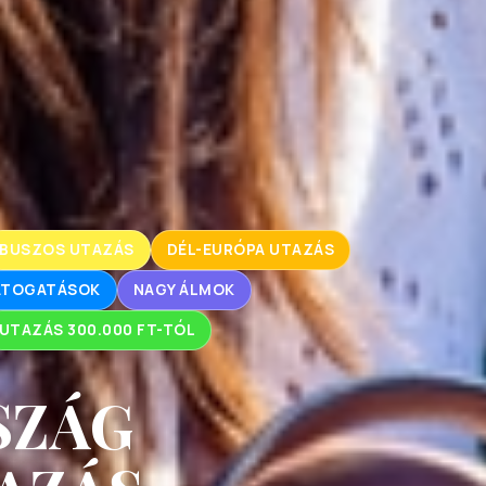
BUSZOS UTAZÁS
DÉL-EURÓPA UTAZÁS
LÁTOGATÁSOK
NAGY ÁLMOK
UTAZÁS 300.000 FT-TÓL
SZÁG