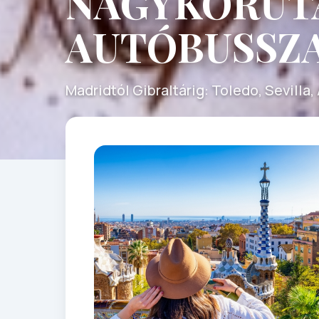
NAGYKÖRUT
AUTÓBUSSZ
Madridtól Gibraltárig: Toledo, Sevilla,