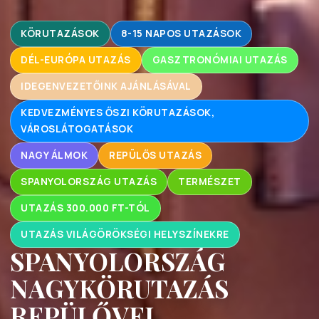
KÖRUTAZÁSOK
8-15 NAPOS UTAZÁSOK
DÉL-EURÓPA UTAZÁS
GASZTRONÓMIAI UTAZÁS
IDEGENVEZETŐINK AJÁNLÁSÁVAL
KEDVEZMÉNYES ŐSZI KÖRUTAZÁSOK,
VÁROSLÁTOGATÁSOK
NAGY ÁLMOK
REPÜLŐS UTAZÁS
SPANYOLORSZÁG UTAZÁS
TERMÉSZET
UTAZÁS 300.000 FT-TÓL
UTAZÁS VILÁGÖRÖKSÉGI HELYSZÍNEKRE
SPANYOLORSZÁG
NAGYKÖRUTAZÁS
REPÜLŐVEL