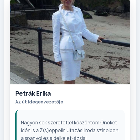
Petrák Erika
Az út idegenvezetője
Nagyon sok szeretettel köszöntöm Önöket
idén is a Z(s)eppelin Utazási Iroda színeiben,
a spanyol és a délkelet-ázsiai