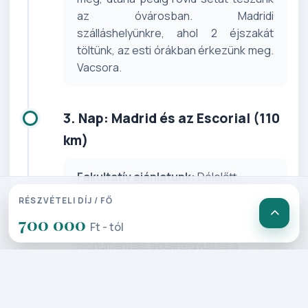
az óvárosban. Madridi
szálláshelyünkre, ahol 2 éjszakát
töltünk, az esti órákban érkezünk meg.
Vacsora.
3. Nap: Madrid és az Escorial (110
km)
Fakultatív ajánlatunk:
Délelőtt
szabadidő vagy jöjjön velünk a világ
RÉSZVÉTELI DÍJ / FŐ
nyolcadik csodájá­hoz, az El Escorialba.
700 000
Ft - tól
A Guadarra­ma-hegység lábánál álló
monu­mentális épületegyüttes a
spanyol királyok temetkezési helyének
épült, de végül a világ leg­nagyobb
királyi palotája is lett. Helyi