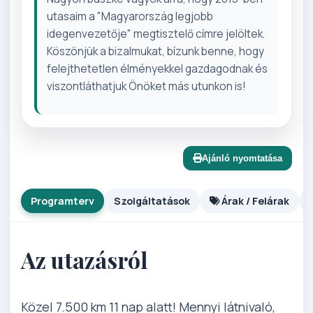
utasaim a "Magyarország legjobb
idegenvezetője" megtisztelő címre jelöltek.
Köszönjük a bizalmukat, bízunk benne, hogy
felejthetetlen élményekkel gazdagodnak és
viszontláthatjuk Önöket más utunkon is!
Ajánló nyomtatása
Programterv
Szolgáltatások
Árak / Felárak
Az utazásról
Közel 7.500 km 11 nap alatt! Mennyi látnivaló,