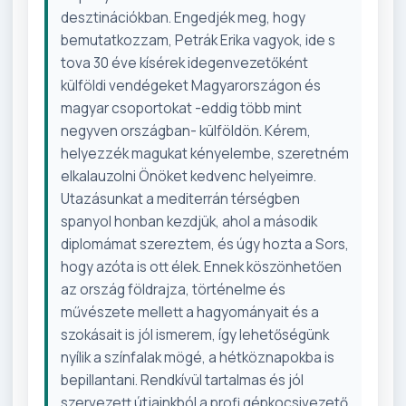
desztinációkban. Engedjék meg, hogy
bemutatkozzam, Petrák Erika vagyok, ide s
tova 30 éve kísérek idegenvezetőként
külföldi vendégeket Magyarországon és
magyar csoportokat -eddig több mint
negyven országban- külföldön. Kérem,
helyezzék magukat kényelembe, szeretném
elkalauzolni Önöket kedvenc helyeimre.
Utazásunkat a mediterrán térségben
spanyol honban kezdjük, ahol a második
diplomámat szereztem, és úgy hozta a Sors,
hogy azóta is ott élek. Ennek köszönhetően
az ország földrajza, történelme és
művészete mellett a hagyományait és a
szokásait is jól ismerem, így lehetőségünk
nyílik a színfalak mögé, a hétköznapokba is
bepillantani. Rendkívül tartalmas és jól
szervezett útjainkból a profi gépkocsivezető