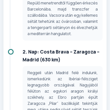
Repülő menetrendtől függően érkezés
Barcelonába, majd transzfer a
szállodába. Vacsora után egy kellemes
sétát tehetünk az óvárosban, valamint
a tengerparti sétányon és élvezhetjük
a mediterrán hangulatot.
2. Nap: Costa Brava – Zaragoza –
Madrid (630 km)
Reggeli után Madrid felé indulunk,
ismerkedünk az Ibériai-félsziget
legnagyobb országával. Nagyjából
félúton az egykori aragon királyi
székhely, az Ebro partján épült
Zaragoza „Pilar” bazilikáját tekintjük
meg, utána pedig rövid sétát teszünk