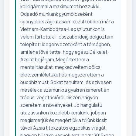
kollégáimmal a maximumot hozzuk ki.
Odaadó munkánk gyümölcseként
spanyolországi utasaim közül többen már a
Vietnám-Kambodzsa-Laosz utunkon is
velem tartottak. Hosszabb ideig dolgoztam
telepített idegenvezetőként a térségben,
ami lehetővé tette, hogy egész Délkelet-
Ázsiát bejárjam. Megértettem a
mentalitásukat, megkedveltem bölcs
életszemléletüket és megszerettem a
buddhizmust. Sokat tanultam, és szívesen
mesélek a számunkra gyakran ismeretlen
trópusi vegetációról, hiszen nagyon
szeretem a növényeket. Jó hangulatú
utazásunkon közelebb kerülünk, jobban
megismerjük és megértjük a tőlünk kicsit
távoli Ázsia titokzatos egzotikus világát.
Nagyon büszke vagyok arra, hogy 2015-ben