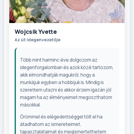
Wojcsik Yvette
Az út idegenvezetője
Több mint harminc éve dolgozom az
idegenforgalomban és azok közé tartozom,
akik elmondhatják magukról, hogy a
munkájuk egyben a hobbijuk is. Mindig is
szerettem utazni és akkor érzem igazán jól
magam ha az élményeimet megoszthatom
másokkal.
Örömmel és elégedettséggel tölt el ha
átadhatom az ismereteimet,
tapasztalataimat és megismertethetem