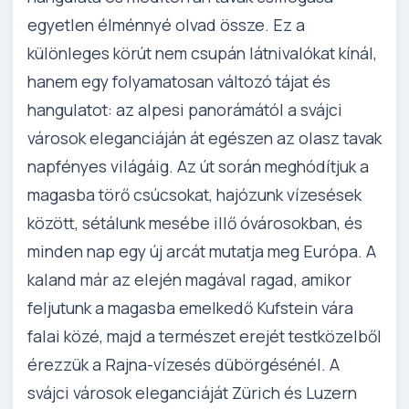
egyetlen élménnyé olvad össze. Ez a
különleges körút nem csupán látnivalókat kínál,
hanem egy folyamatosan változó tájat és
hangulatot: az alpesi panorámától a svájci
városok eleganciáján át egészen az olasz tavak
napfényes világáig. Az út során meghódítjuk a
magasba törő csúcsokat, hajózunk vízesések
között, sétálunk mesébe illő óvárosokban, és
minden nap egy új arcát mutatja meg Európa. A
kaland már az elején magával ragad, amikor
feljutunk a magasba emelkedő Kufstein vára
falai közé, majd a természet erejét testközelből
érezzük a Rajna-vízesés dübörgésénél. A
svájci városok eleganciáját Zürich és Luzern