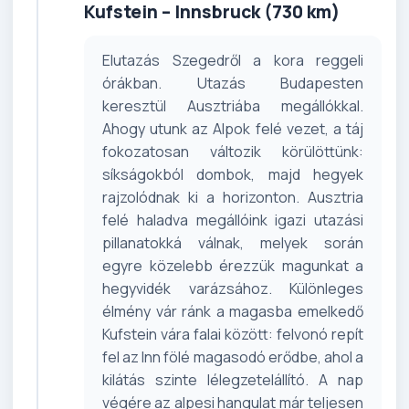
Kufstein – Innsbruck (730 km)
Elutazás Szegedről a kora reggeli
órákban. Utazás Budapesten
keresztül Ausztriába megállókkal.
Ahogy utunk az Alpok felé vezet, a táj
fokozatosan változik körülöttünk:
síkságokból dombok, majd hegyek
rajzolódnak ki a horizonton. Ausztria
felé haladva megállóink igazi utazási
pillanatokká válnak, melyek során
egyre közelebb érezzük magunkat a
hegyvidék varázsához. Különleges
élmény vár ránk a magasba emelkedő
Kufstein vára falai között: felvonó repít
fel az Inn fölé magasodó erődbe, ahol a
kilátás szinte lélegzetelállító. A nap
végére az alpesi hangulat már teljesen