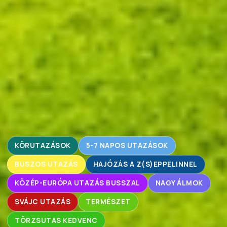
KÖRUTAZÁSOK
5-7 NAPOS UTAZÁSOK
BUSZOS UTAZÁS
HAJÓZÁS A Z(S)EPPELINNEL
KÖZÉP-EURÓPA UTAZÁS BUSSZAL
NAGY ÁLMOK
SVÁJC UTAZÁS
TERMÉSZET
TÖRZSUTAS KEDVENC