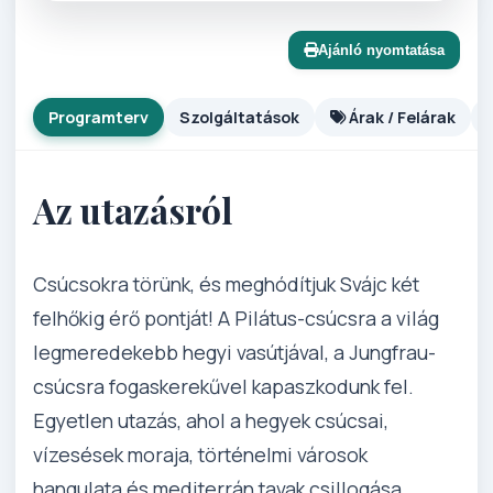
Ajánló nyomtatása
Programterv
Szolgáltatások
Árak / Felárak
Az utazásról
Csúcsokra törünk, és meghódítjuk Svájc két
felhőkig érő pontját! A Pilátus-csúcsra a világ
legmeredekebb hegyi vasútjával, a Jungfrau-
csúcsra fogaskerekűvel kapaszkodunk fel.
Egyetlen utazás, ahol a hegyek csúcsai,
vízesések moraja, történelmi városok
hangulata és mediterrán tavak csillogása