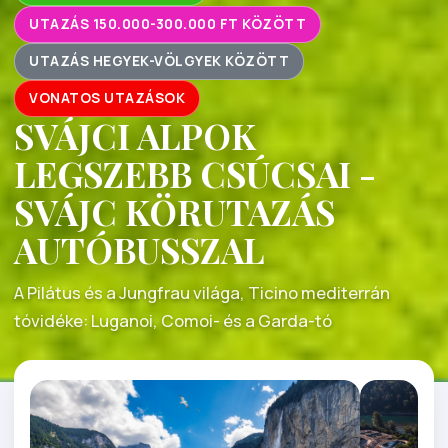
UTAZÁS 150.000-300.000 FT KÖZÖTT
UTAZÁS HEGYEK-VÖLGYEK KÖZÖTT
VONATOS UTAZÁSOK
SVÁJCI ALPOK
LEGSZEBB CSÚCSAI -
SVÁJC KÖRUTAZÁS
AUTÓBUSSZAL
A Pilátus és a Jungfrau világa, Ticino mediterrán
tóvidéke: Luganoi, Comoi- és a Garda-tó