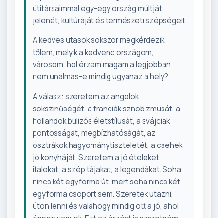
útitársaimmal egy-egy ország múltját,
jelenét, kultúráját és természeti szépségeit.
A kedves utasok sokszor megkérdezik
tőlem, melyik a kedvenc országom,
városom, hol érzem magam a legjobban ,
nem unalmas-e mindig ugyanaz a hely?
A válasz: szeretem az angolok
sokszínűségét, a franciák sznobizmusát, a
hollandok bulizós életstílusát, a svájciak
pontosságát, megbízhatóságát, az
osztrákok hagyománytiszteletét, a csehek
jó konyháját. Szeretem a jó ételeket,
italokat, a szép tájakat, a legendákat. Soha
nincs két egyforma út, mert soha nincs két
egyforma csoport sem. Szeretek utazni,
úton lenni és valahogy mindig ott a jó, ahol