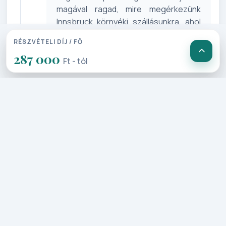
magával ragad, mire megérkezünk
Innsbruck környéki szállásunkra, ahol
az esti csend és a hegyek ölelése
RÉSZVÉTELI DÍJ / FŐ
fogad bennünket.
287 000
Ft - tól
2. Nap: Schaffhauseni Rajna-
vízesés, Zürich és Luzern (390
km)
Feldkirchből a Bodeni-tó irányába
utazunk a Rajna völgyében. St. Gallen
mellett elhaladva a schaffhauseni
Rajna-vízeséshez érkezünk, ahol
kishajóval behajózunk a vízesés
közepén emelkedő sziklához, majd
felkapaszkodunk a kilátóteraszára is.