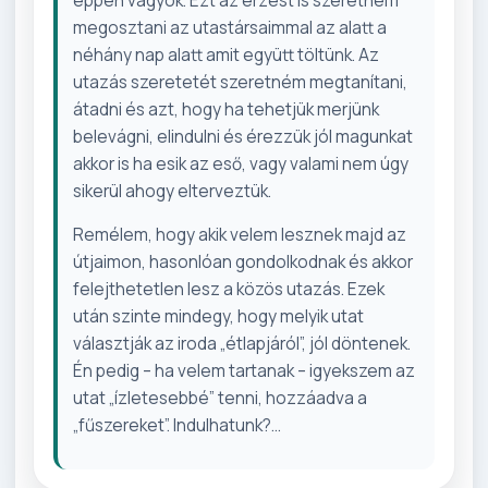
éppen vagyok. Ezt az érzést is szeretném
megosztani az utastársaimmal az alatt a
néhány nap alatt amit együtt töltünk. Az
utazás szeretetét szeretném megtanítani,
átadni és azt, hogy ha tehetjük merjünk
belevágni, elindulni és érezzük jól magunkat
akkor is ha esik az eső, vagy valami nem úgy
sikerül ahogy elterveztük.
Remélem, hogy akik velem lesznek majd az
útjaimon, hasonlóan gondolkodnak és akkor
felejthetetlen lesz a közös utazás. Ezek
után szinte mindegy, hogy melyik utat
választják az iroda „étlapjáról”, jól döntenek.
Én pedig – ha velem tartanak – igyekszem az
utat „ízletesebbé” tenni, hozzáadva a
„fűszereket”. Indulhatunk?...