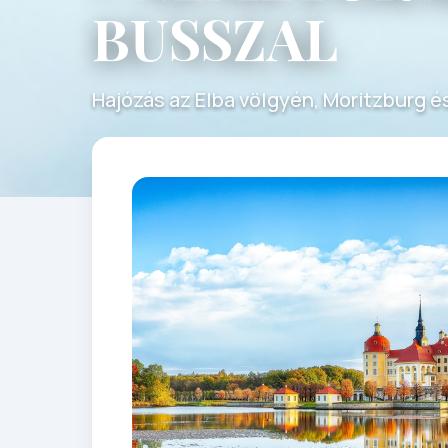
BUSSZAL
Hajózás az Elba völgyén, Moritzburg é