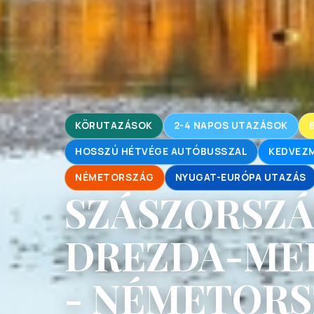
KÖRUTAZÁSOK
2-4 NAPOS UTAZÁSOK
HOSSZÚ HÉTVÉGE AUTÓBUSSZAL
KEDVEZM
NÉMETORSZÁG
NYUGAT-EURÓPA UTAZÁS
SZÁSZORSZÁ
DREZDA-MEI
- NÉMETORS