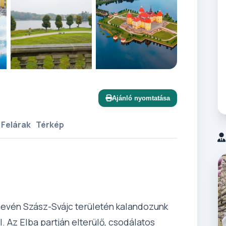
+12 további
Ajánló nyomtatása
 Felárak
Térkép
evén Szász-Svájc területén kalandozunk
 Az Elba partján elterülő, csodálatos