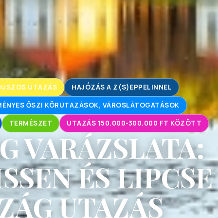
BUSZOS UTAZÁS
HAJÓZÁS A Z(S)EPPELINNEL
ÉNYES ŐSZI KÖRUTAZÁSOK, VÁROSLÁTOGATÁSOK
TERMÉSZET
UTAZÁS 150.000-300.000 FT KÖZÖTT
G VARÁZSLATA:
SSEN ÉS LIPCSE
ZÁG UTAZÁS