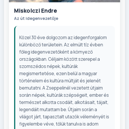
Miskolczi Endre
Az út idegenvezetője
Közel 30 éve dolgozom az idegenforgalom
különböző területein. Az elmúlt tíz évben
főleg idegenvezetőként a környező
országokban. Céljaim között szerepel a
szomszédos népek, kultúrák
megismertetése, ezen belül a magyar
történelem és kultúra múltját és jelenét
bemutatni. A Zseppelinél vezetett útjaim
során népek, kultúrák szépségeit, ember és
természet alkotta csodáit, alkotásait, tájait,
legendáit mutattam be. Útjaim során a
világot járt, tapasztalt utazók véleményét is
figyelembe véve, tőlük tanulva is adom