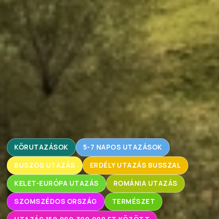
KÖRUTAZÁSOK
5-7 NAPOS UTAZÁSOK
BUSZOS UTAZÁS
ERDÉLY UTAZÁS BUSSZAL
KELET-EURÓPA UTAZÁS
ROMÁNIA UTAZÁS
SZOMSZÉDOS ORSZÁG
TERMÉSZET