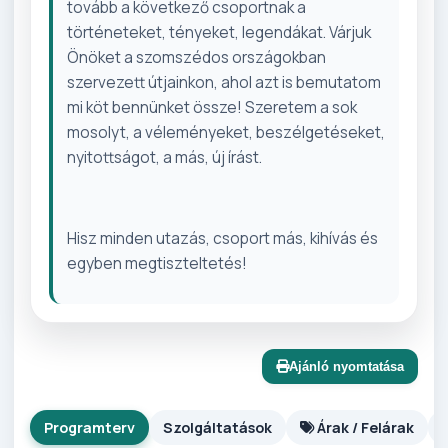
tovább a következő csoportnak a
történeteket, tényeket, legendákat. Várjuk
Önöket a szomszédos országokban
szervezett útjainkon, ahol azt is bemutatom
mi köt bennünket össze! Szeretem a sok
mosolyt, a véleményeket, beszélgetéseket,
nyitottságot, a más, új írást.
Hisz minden utazás, csoport más, kihívás és
egyben megtiszteltetés!
Ajánló nyomtatása
Programterv
Szolgáltatások
Árak / Felárak