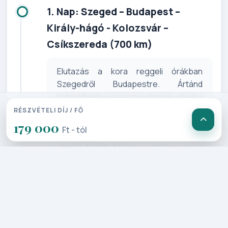
1. Nap: Szeged – Budapest –
Király-hágó - Kolozsvár –
Csíkszereda (700 km)
Elutazás a kora reggeli órákban
Szegedről Budapestre. Ártánd
határátkelőn keresztül utazunk, majd a
Király-hágón szünetet tartunk, ahol
RÉSZVÉTELI DÍJ / FŐ
betekintünk az Erdélyi sziget
179 000
Ft - tól
Érchegység csúcsai közé! Tovább
utazva Erdély fővárosa, Kolozsvár az
úti célunk, ahol városnézésünk során
ismerkedünk Fő terével, Mátyás király
szobrával és szülőházával.
Megtekintjük a híres Farkas utcát és a
Szent Mihály templomot. Kisebb
megállókkal az esti órákban érkezünk a