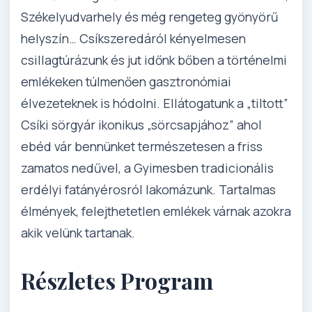
Székelyudvarhely és még rengeteg gyönyörű
helyszín… Csíkszeredáról kényelmesen
csillagtúrázunk és jut időnk bőben a történelmi
emlékeken túlmenően gasztronómiai
élvezeteknek is hódolni. Ellátogatunk a „tiltott”
Csíki sörgyár ikonikus „sörcsapjához” ahol
ebéd vár bennünket természetesen a friss
zamatos nedűvel, a Gyimesben tradicionális
erdélyi fatányérosról lakomázunk. Tartalmas
élmények, felejthetetlen emlékek várnak azokra
akik velünk tartanak.
Részletes Program