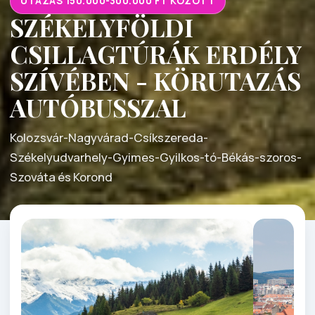
UTAZÁS 150.000-300.000 FT KÖZÖTT
SZÉKELYFÖLDI
CSILLAGTÚRÁK ERDÉLY
SZÍVÉBEN - KÖRUTAZÁS
AUTÓBUSSZAL
Kolozsvár-Nagyvárad-Csíkszereda-
Székelyudvarhely-Gyimes-Gyilkos-tó-Békás-szoros-
Szováta és Korond