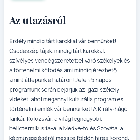
Az utazásról
Erdély mindig tárt karokkal vár bennünket!
Csodaszép tájak, mindig tárt karokkal,
szívélyes vendégszeretettel váró székelyek és
a történelmi kötödés ami mindig érezhető
amint átlépünk a határon! Jelen 5 napos
programunk során bejárjuk az igazi székely
vidéket, ahol megannyi kulturális program és
történelmi emlék vár bennünket! A Király-hágó
lankái, Kolozsvár, a világ legnagyobb
heliotermikus tava, a Medve-tó és Szováta, a
kézművességéről messze földön híres Korond,