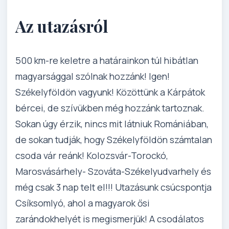
Az utazásról
500 km-re keletre a határainkon túl hibátlan
magyarsággal szólnak hozzánk! Igen!
Székelyföldön vagyunk! Közöttünk a Kárpátok
bércei, de szívükben még hozzánk tartoznak.
Sokan úgy érzik, nincs mit látniuk Romániában,
de sokan tudják, hogy Székelyföldön számtalan
csoda vár reánk! Kolozsvár-Torockó,
Marosvásárhely- Szováta-Székelyudvarhely és
még csak 3 nap telt el!!! Utazásunk csúcspontja
Csíksomlyó, ahol a magyarok ősi
zarándokhelyét is megismerjük! A csodálatos