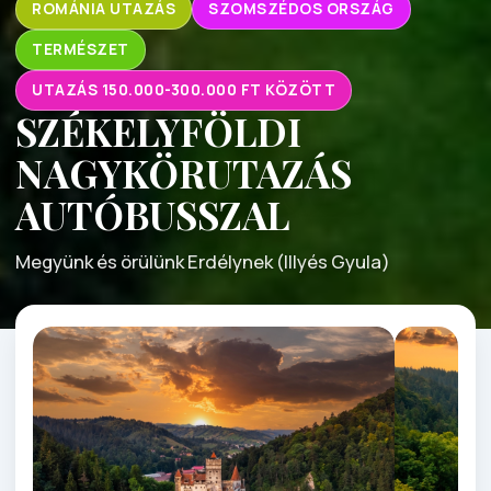
ROMÁNIA UTAZÁS
SZOMSZÉDOS ORSZÁG
TERMÉSZET
UTAZÁS 150.000-300.000 FT KÖZÖTT
SZÉKELYFÖLDI
NAGYKÖRUTAZÁS
AUTÓBUSSZAL
Megyünk és örülünk Erdélynek (Illyés Gyula)