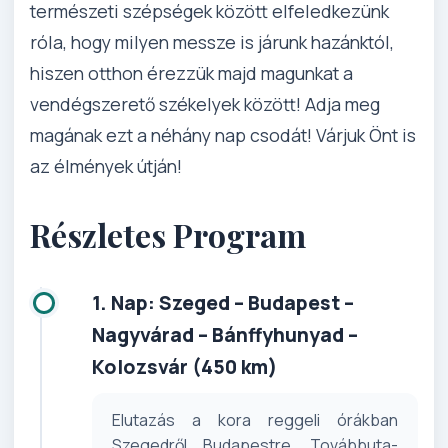
természeti szépségek között elfeledkezünk
róla, hogy milyen messze is járunk hazánktól,
hiszen otthon érezzük majd magunkat a
vendégszerető székelyek között! Adja meg
magának ezt a néhány nap csodát! Várjuk Önt is
az élmények útján!
Részletes Program
1. Nap: Szeged – Budapest –
Nagyvárad – Bánffyhunyad –
Kolozsvár (450 km)
Elutazás a kora reggeli órákban
Szegedről Budapestre. Továbbuta­