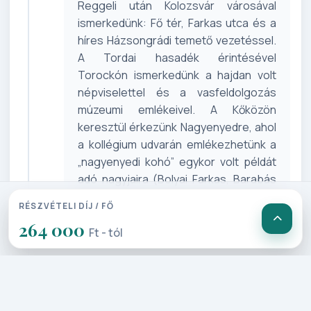
Reggeli után Kolozsvár városával
ismerkedünk: Fő tér, Farkas utca és a
híres Házsongrádi temető veze­téssel.
A Tordai hasadék érintésével
Torockón ismerkedünk a hajdan volt
népviselettel és a vasfeldolgo­zás
múzeumi emlékeivel. A Kőközön
keresztül érkezünk Nagyenyedre, ahol
a kollégium udvarán emlékez­hetünk a
„nagyenyedi kohó” egykor volt példát
adó nagyjaira (Bolyai Farkas, Barabás
Miklós, Kőrösi Csoma Sándor és Sütő
RÉSZVÉTELI DÍJ / FŐ
András …). Visszatérünk
264 000
szálláshelyünkre.
Ft - tól
3. Nap: Szováta – Torda – Korond –
Székelyudvarhely – Csíksomlyó