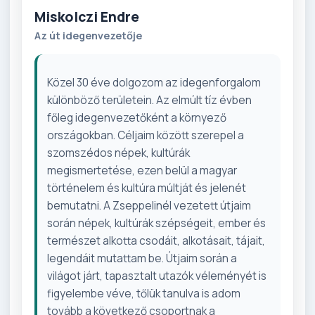
Miskolczi Endre
Az út idegenvezetője
Közel 30 éve dolgozom az idegenforgalom
különböző területein. Az elmúlt tíz évben
főleg idegenvezetőként a környező
országokban. Céljaim között szerepel a
szomszédos népek, kultúrák
megismertetése, ezen belül a magyar
történelem és kultúra múltját és jelenét
bemutatni. A Zseppelinél vezetett útjaim
során népek, kultúrák szépségeit, ember és
természet alkotta csodáit, alkotásait, tájait,
legendáit mutattam be. Útjaim során a
világot járt, tapasztalt utazók véleményét is
figyelembe véve, tőlük tanulva is adom
tovább a következő csoportnak a