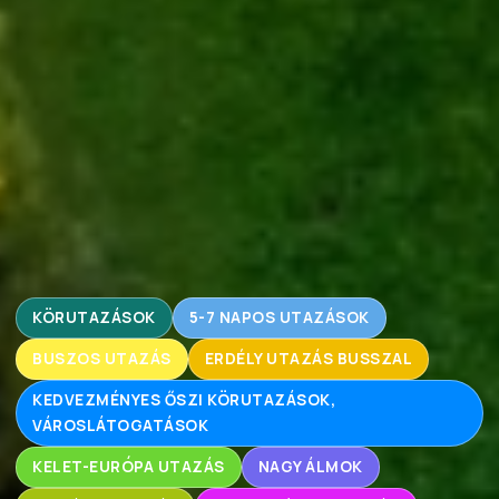
KÖRUTAZÁSOK
5-7 NAPOS UTAZÁSOK
BUSZOS UTAZÁS
ERDÉLY UTAZÁS BUSSZAL
KEDVEZMÉNYES ŐSZI KÖRUTAZÁSOK,
VÁROSLÁTOGATÁSOK
KELET-EURÓPA UTAZÁS
NAGY ÁLMOK