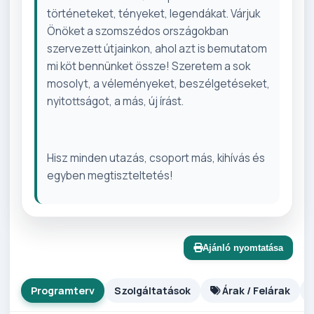
történeteket, tényeket, legendákat. Várjuk
Önöket a szomszédos országokban
szervezett útjainkon, ahol azt is bemutatom
mi köt bennünket össze! Szeretem a sok
mosolyt, a véleményeket, beszélgetéseket,
nyitottságot, a más, új írást.
Hisz minden utazás, csoport más, kihívás és
egyben megtiszteltetés!
Ajánló nyomtatása
Programterv
Szolgáltatások
Árak / Felárak