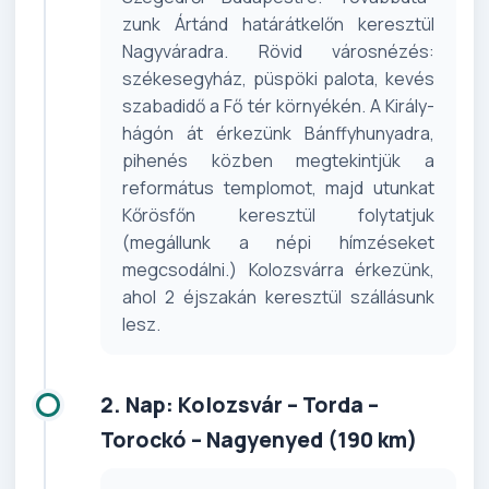
zunk Ártánd határátkelőn keresztül
Nagyváradra. Rövid városnézés:
székesegyház, püspöki palota, ke­vés
szabadidő a Fő tér környékén. A Király-
hágón át érkezünk Bánffy­hunyadra,
pihenés közben meg­tekintjük a
református templomot, majd utunkat
Kőrösfőn keresztül folytatjuk
(megállunk a népi hím­zéseket
megcsodálni.) Kolozsvárra érkezünk,
ahol 2 éjszakán keresztül szállá­sunk
lesz.
2. Nap: Kolozsvár – Torda –
Torockó – Nagyenyed (190 km)