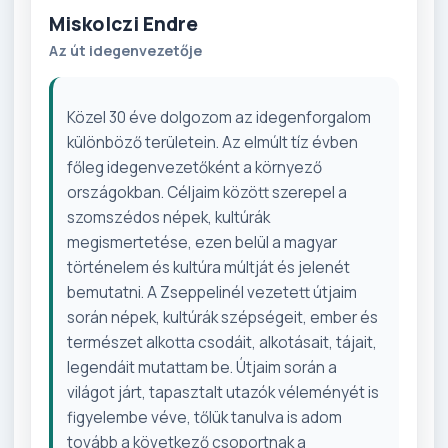
Miskolczi Endre
Az út idegenvezetője
Közel 30 éve dolgozom az idegenforgalom
különböző területein. Az elmúlt tíz évben
főleg idegenvezetőként a környező
országokban. Céljaim között szerepel a
szomszédos népek, kultúrák
megismertetése, ezen belül a magyar
történelem és kultúra múltját és jelenét
bemutatni. A Zseppelinél vezetett útjaim
során népek, kultúrák szépségeit, ember és
természet alkotta csodáit, alkotásait, tájait,
legendáit mutattam be. Útjaim során a
világot járt, tapasztalt utazók véleményét is
figyelembe véve, tőlük tanulva is adom
tovább a következő csoportnak a