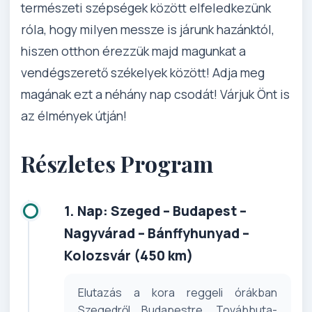
természeti szépségek között elfeledkezünk
róla, hogy milyen messze is járunk hazánktól,
hiszen otthon érezzük majd magunkat a
vendégszerető székelyek között! Adja meg
magának ezt a néhány nap csodát! Várjuk Önt is
az élmények útján!
Részletes Program
1. Nap: Szeged – Budapest –
Nagyvárad – Bánffyhunyad –
Kolozsvár (450 km)
Elutazás a kora reggeli órákban
Szegedről Budapestre. Továbbuta­