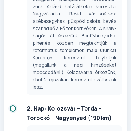
zunk Ártánd határátkelőn keresztül
Nagyváradra. Rövid városnézés:
székesegyház, püspöki palota, ke­vés
szabadidő a Fő tér környékén. A Király-
hágón át érkezünk Bánffy­hunyadra,
pihenés közben meg­tekintjük a
református templomot, majd utunkat
Kőrösfőn keresztül folytatjuk
(megállunk a népi hím­zéseket
megcsodálni.) Kolozsvárra érkezünk,
ahol 2 éjszakán keresztül szállá­sunk
lesz.
2. Nap: Kolozsvár – Torda –
Torockó – Nagyenyed (190 km)