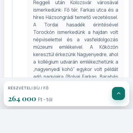
Reggeli után Kolozsvár városával
ismerkedünk: Fő tér, Farkas utca és a
híres Házsongrádi temető veze­téssel.
A Tordai hasadék érintésével
Torockón ismerkedünk a hajdan volt
népviselettel és a vasfeldolgo­zás
múzeumi emlékeivel. A Kőközön
keresztül érkezünk Nagyenyedre, ahol
a kollégium udvarán emlékez­hetünk a
„nagyenyedi kohó” egykor volt példát
adó nagyjaira (Bolyai Farkas, Barabás
Miklós, Kőrösi Csoma Sándor és Sütő
RÉSZVÉTELI DÍJ / FŐ
András …). Visszatérünk
264 000
szálláshelyünkre.
Ft - tól
3. Nap: Szováta – Torda – Korond –
Székelyudvarhely – Csíksomlyó