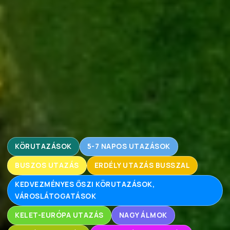
KÖRUTAZÁSOK
5-7 NAPOS UTAZÁSOK
BUSZOS UTAZÁS
ERDÉLY UTAZÁS BUSSZAL
KEDVEZMÉNYES ŐSZI KÖRUTAZÁSOK,
VÁROSLÁTOGATÁSOK
KELET-EURÓPA UTAZÁS
NAGY ÁLMOK