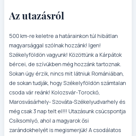
Az utazásról
500 km-re keletre a határainkon túl hibátlan
magyarsággal szólnak hozzánk! Igen!
Székelyföldön vagyunk! Közöttünk a Kárpátok
bércei, de szívükben még hozzánk tartoznak.
Sokan úgy érzik, nincs mit látniuk Romániában,
de sokan tudják, hogy Székelyföldön számtalan
csoda vár reánk! Kolozsvár-Torockó,
Marosvásárhely- Szováta-Székelyudvarhely és
még csak 3 nap telt el!!! Utazásunk csúcspontja
Csíksomlyó, ahol a magyarok ősi
zarándokhelyét is megismerjük! A csodálatos