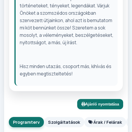
történeteket, tényeket, legendákat. Várjuk
Önöket a szomszédos országokban
szervezett útjainkon, ahol azt is bemutatom
mi köt bennünket össze! Szeretem a sok
mosolyt, a véleményeket, beszélgetéseket,
nyitottságot, a más, új írást.
Hisz minden utazás, csoport más, kihívás és
egyben megtiszteltetés!
Ajánló nyomtatása
Programterv
Szolgáltatások
Árak / Felárak