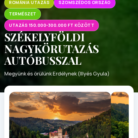
ROMÁNIA UTAZÁS
SZOMSZÉDOS ORSZÁG
TERMÉSZET
UTAZÁS 150.000-300.000 FT KÖZÖTT
SZÉKELYFÖLDI
NAGYKÖRUTAZÁS
AUTÓBUSSZAL
Megyünk és örülünk Erdélynek (Illyés Gyula)