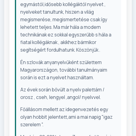
egymástól,idősebb kollégáktól nyelvet ,
nyelveket tanultunk, hiszen a világ
megismerése, megismertetése csak így
lehetett teljes. Ma már hála a modern
technikának ez sokkal egyszerűbb s hála a
fiatal kollégáknak , akikhez bármikor
segítségért fordulhatunk. Köszönjűk .
Én szlovák anyanyelvűként születtem
Magyarországon, további tanulmányaim
során is ezt a nyelvet használtam.
Az évek során bővült a nyelv palettám /
orosz , cseh, lengyel ,angol/ nyelvvel.
Főállásom mellett az idegenvezetés egy
olyan hobbit jelentett,ami a mai napig "igaz
szerelem ".