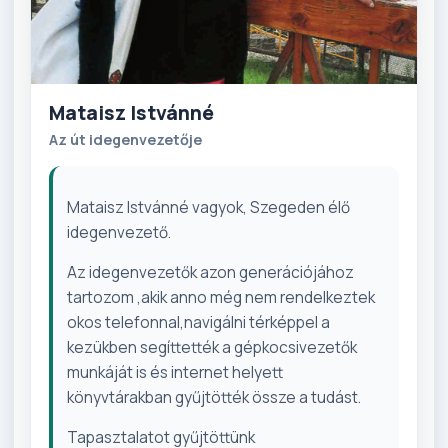
Mataisz Istvánné
Az út idegenvezetője
Mataisz Istvánné vagyok, Szegeden élő
idegenvezető.
Az idegenvezetők azon generációjához
tartozom ,akik anno még nem rendelkeztek
okos telefonnal,navigálni térképpel a
kezükben segíttették a gépkocsivezetők
munkáját is és internet helyett
könyvtárakban gyűjtötték össze a tudást.
Tapasztalatot gyűjtöttünk