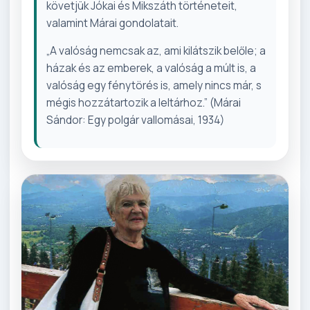
követjük Jókai és Mikszáth történeteit,
valamint Márai gondolatait.
„A valóság nemcsak az, ami kilátszik belőle; a
házak és az emberek, a valóság a múlt is, a
valóság egy fénytörés is, amely nincs már, s
mégis hozzátartozik a leltárhoz.” (Márai
Sándor: Egy polgár vallomásai, 1934)