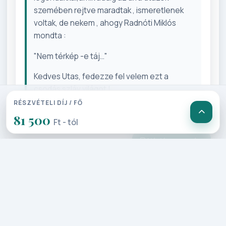
szemében rejtve maradtak , ismeretlenek
voltak, de nekem , ahogy Radnóti Miklós
mondta :
"Nem térkép -e táj..."
Kedves Utas, fedezze fel velem ezt a
csodás szláv világot !
RÉSZVÉTELI DÍJ / FŐ
81 500
Ft - tól
Ajánló nyomtatása
Programterv
Szolgáltatások
Árak / Felárak
Az utazásról