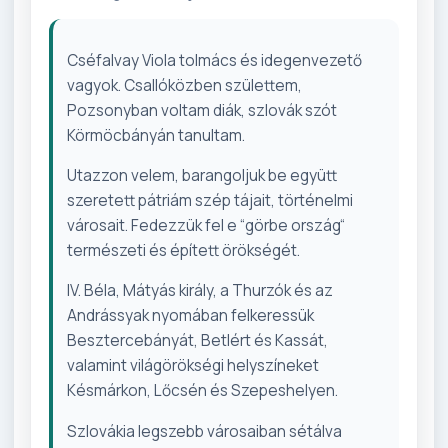
Cséfalvay Viola tolmács és idegenvezető
vagyok. Csallóközben születtem,
Pozsonyban voltam diák, szlovák szót
Körmöcbányán tanultam.
Utazzon velem, barangoljuk be együtt
szeretett pátriám szép tájait, történelmi
városait. Fedezzük fel e “görbe ország“
természeti és épített örökségét.
IV. Béla, Mátyás király, a Thurzók és az
Andrássyak nyomában felkeressük
Besztercebányát, Betlért és Kassát,
valamint világörökségi helyszíneket
Késmárkon, Lőcsén és Szepeshelyen.
Szlovákia legszebb városaiban sétálva