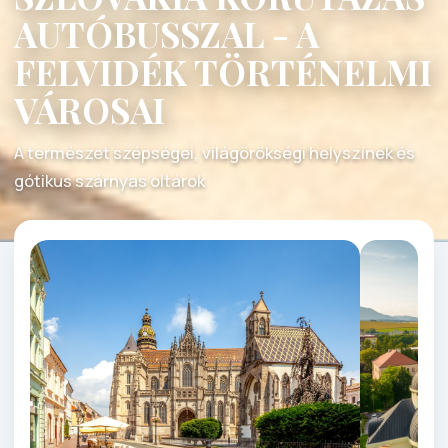
AUTÓBUSSZAL - A
FELVIDÉK TÖRTÉNELMI
VÁROSAI
A természet szépségei, világörökségi helyszínek és
gótikus szárnyas oltárok