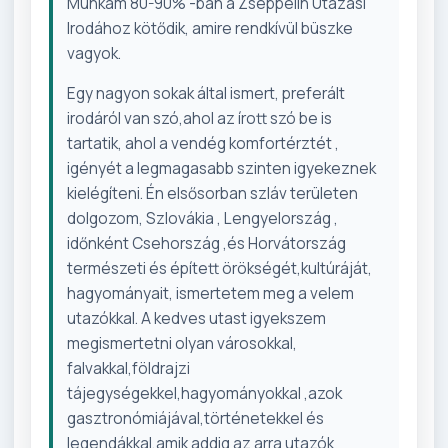
Munkám 80-90% -ban a Zseppelin Utazási
Irodához kötődik, amire rendkívül büszke
vagyok.
Egy nagyon sokak által ismert, preferált
irodáról van szó,ahol az írott szó be is
tartatik, ahol a vendég komfortérztét ,
igényét a legmagasabb szinten igyekeznek
kielégíteni. Én elsősorban szláv területen
dolgozom, Szlovákia , Lengyelország ,
időnként Csehország ,és Horvátország
természeti és épített örökségét,kultúráját,
hagyományait, ismertetem meg a velem
utazókkal. A kedves utast igyekszem
megismertetni olyan városokkal,
falvakkal,földrajzi
tájegységekkel,hagyományokkal ,azok
gasztronómiájával,történetekkel és
legendákkal,amik addig az arra utazók