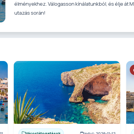
élményekhez. Válogasson kínálatunkból, és élje át M
utazás során!
21
Városlátogatások
Indul: 2026-11-12