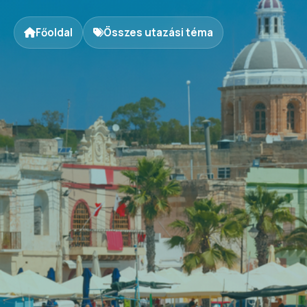
Főoldal
Összes utazási téma