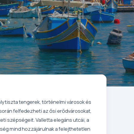
álytiszta tengerek, történelmi városok és
során felfedezheti az ősi erődvárosokat,
ti szépségeit. Valletta elegáns utcái, a
ökség mind hozzájárulnak a felejthetetlen