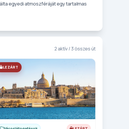
álta egyedi atmoszféráját egy tartalmas
2 aktív / 3 összes út
LEZÁRT
Városlátogatások
LEZÁRT