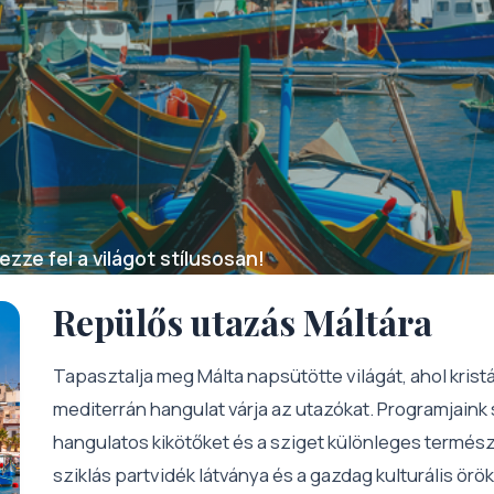
zze fel a világot stílusosan!
Repülős utazás Máltára
Tapasztalja meg Málta napsütötte világát, ahol krist
mediterrán hangulat várja az utazókat. Programjaink 
hangulatos kikötőket és a sziget különleges természe
sziklás partvidék látványa és a gazdag kulturális ör