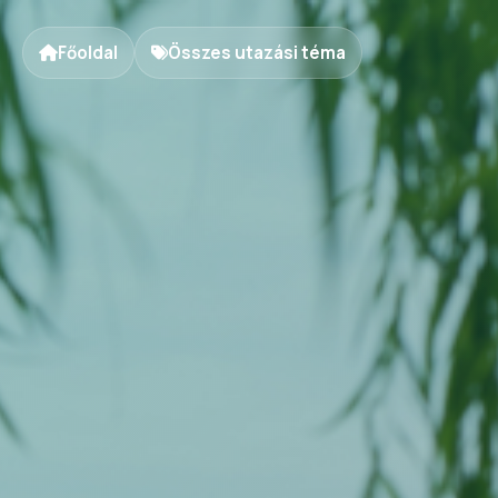
Főoldal
Összes utazási téma