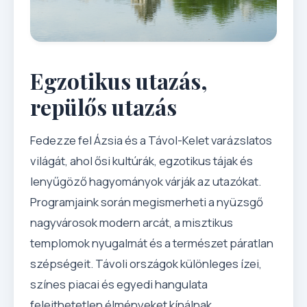
Egzotikus utazás,
repülős utazás
Fedezze fel Ázsia és a Távol-Kelet varázslatos
világát, ahol ősi kultúrák, egzotikus tájak és
lenyűgöző hagyományok várják az utazókat.
Programjaink során megismerheti a nyüzsgő
nagyvárosok modern arcát, a misztikus
templomok nyugalmát és a természet páratlan
szépségeit. Távoli országok különleges ízei,
színes piacai és egyedi hangulata
felejthetetlen élményeket kínálnak.