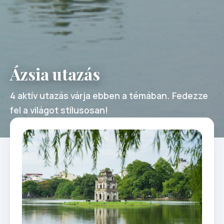
Ázsia utazás
4 aktív utazás várja ebben a témában. Fedezze
fel a világot stílusosan!