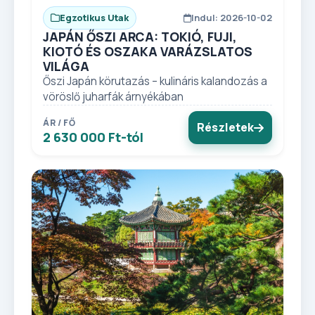
Egzotikus Utak
Indul: 2026-10-02
JAPÁN ŐSZI ARCA: TOKIÓ, FUJI,
KIOTÓ ÉS OSZAKA VARÁZSLATOS
VILÁGA
Őszi Japán körutazás – kulináris kalandozás a
vöröslő juharfák árnyékában
ÁR / FŐ
Részletek
2 630 000 Ft-tól