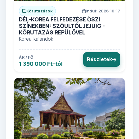
Körutazások
Indul: 2026-10-17
DÉL-KOREA FELFEDEZÉSE ŐSZI
SZÍNEKBEN: SZÖULTÓL JEJUIG -
KÖRUTAZÁS REPÜLŐVEL
Koreai kalandok
ÁR / FŐ
Részletek
1 390 000 Ft-tól