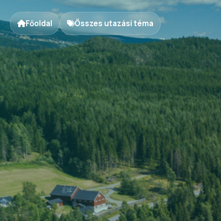
Főoldal
Összes utazási téma