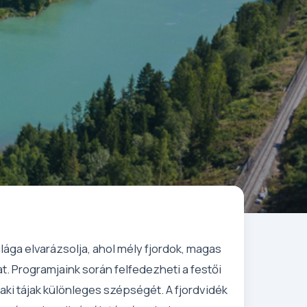
lága elvarázsolja, ahol mély fjordok, magas
t. Programjaink során felfedezheti a festői
aki tájak különleges szépségét. A fjordvidék