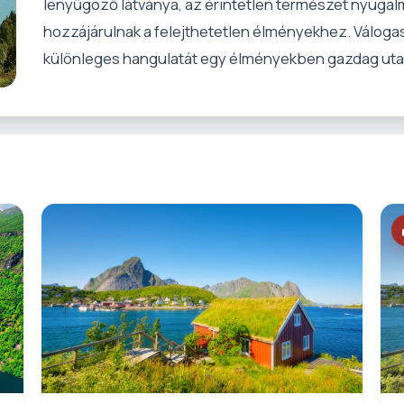
lenyűgöző látványa, az érintetlen természet nyugal
hozzájárulnak a felejthetetlen élményekhez. Válogas
különleges hangulatát egy élményekben gazdag uta