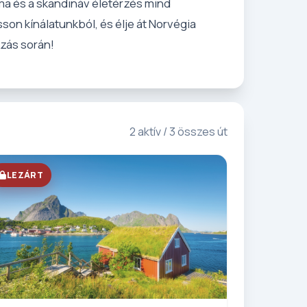
ma és a skandináv életérzés mind
son kínálatunkból, és élje át Norvégia
zás során!
2 aktív / 3 összes út
LEZÁRT