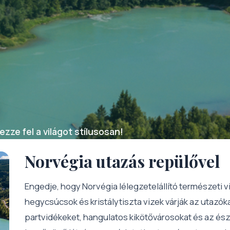
zze fel a világot stílusosan!
Norvégia utazás repülővel
Engedje, hogy Norvégia lélegzetelállító természeti vi
hegycsúcsok és kristálytiszta vizek várják az utazóka
partvidékeket, hangulatos kikötővárosokat és az ész