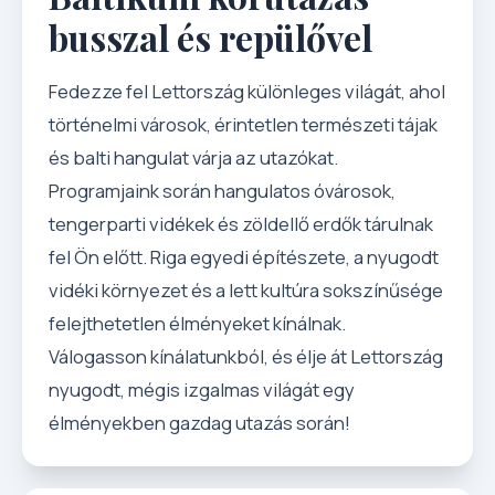
busszal és repülővel
Fedezze fel Lettország különleges világát, ahol
történelmi városok, érintetlen természeti tájak
és balti hangulat várja az utazókat.
Programjaink során hangulatos óvárosok,
tengerparti vidékek és zöldellő erdők tárulnak
fel Ön előtt. Riga egyedi építészete, a nyugodt
vidéki környezet és a lett kultúra sokszínűsége
felejthetetlen élményeket kínálnak.
Válogasson kínálatunkból, és élje át Lettország
nyugodt, mégis izgalmas világát egy
élményekben gazdag utazás során!