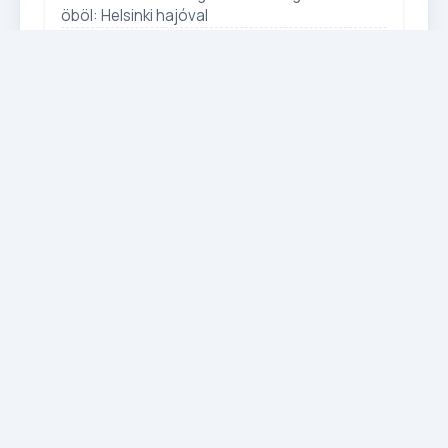
öböl: Helsinki hajóval
ÁR / FŐ
Részletek
Lezárt
LEZÁRT
Körutazások
LEZÁRT
BALTIKUM FŐVÁROSAI ÉS
FINNORSZÁG - KÖRUTAZÁS
REPÜLŐVEL