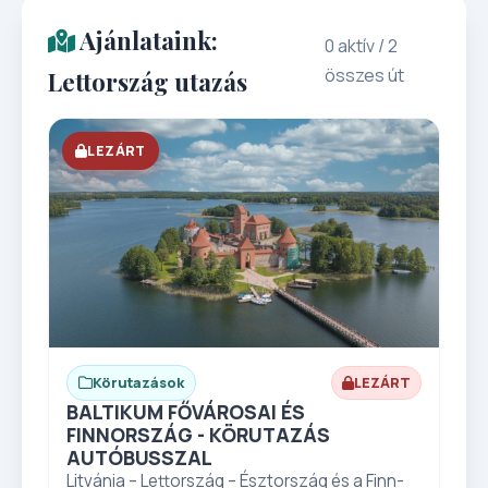
Ajánlataink:
0 aktív / 2
összes út
Lettország utazás
LEZÁRT
Körutazások
LEZÁRT
BALTIKUM FŐVÁROSAI ÉS
FINNORSZÁG - KÖRUTAZÁS
AUTÓBUSSZAL
Litvánia – Lettország – Észtország és a Finn-