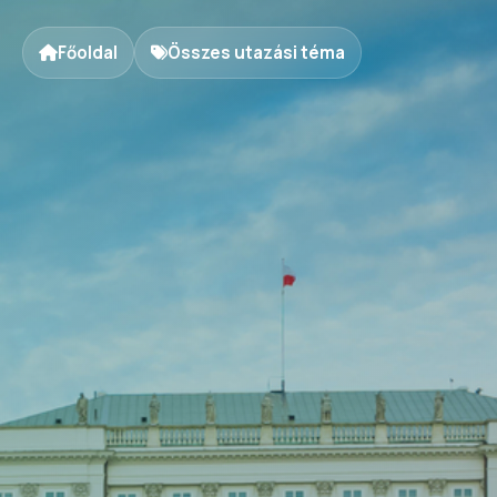
Főoldal
Összes utazási téma