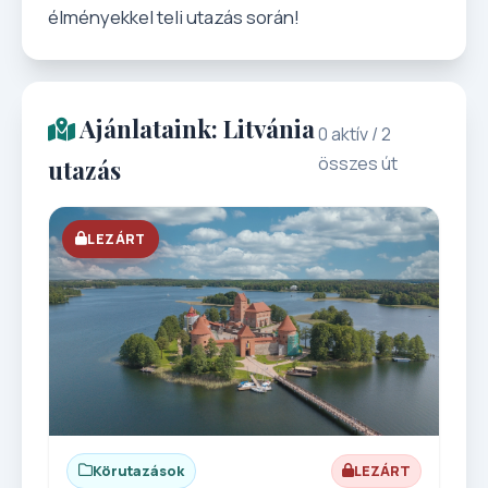
élményekkel teli utazás során!
Ajánlataink: Litvánia
0 aktív / 2
összes út
utazás
LEZÁRT
Körutazások
LEZÁRT