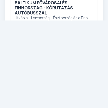
BALTIKUM FŐVÁROSAI ÉS
FINNORSZÁG - KÖRUTAZÁS
AUTÓBUSSZAL
Litvánia – Lettország – Észtország és a Finn-
öböl: Helsinki hajóval
ÁR / FŐ
Részletek
Lezárt
LEZÁRT
Körutazások
LEZÁRT