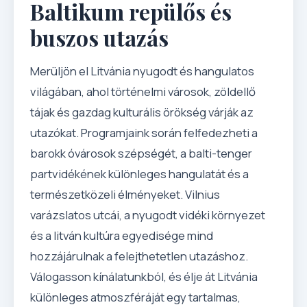
Baltikum repülős és
buszos utazás
Merüljön el Litvánia nyugodt és hangulatos
világában, ahol történelmi városok, zöldellő
tájak és gazdag kulturális örökség várják az
utazókat. Programjaink során felfedezheti a
barokk óvárosok szépségét, a balti-tenger
partvidékének különleges hangulatát és a
természetközeli élményeket. Vilnius
varázslatos utcái, a nyugodt vidéki környezet
és a litván kultúra egyedisége mind
hozzájárulnak a felejthetetlen utazáshoz.
Válogasson kínálatunkból, és élje át Litvánia
különleges atmoszféráját egy tartalmas,