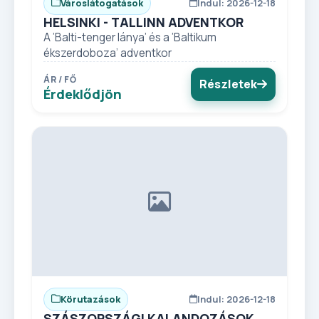
Városlátogatások
Indul: 2026-12-18
HELSINKI - TALLINN ADVENTKOR
A ’Balti-tenger lánya’ és a ’Baltikum
ékszerdoboza’ adventkor
ÁR / FŐ
Részletek
Érdeklődjön
Körutazások
Indul: 2026-12-18
SZÁSZORSZÁGI KALANDOZÁSOK