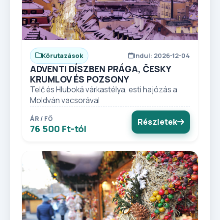
Körutazások
Indul: 2026-12-04
ADVENTI DÍSZBEN PRÁGA, ČESKY
KRUMLOV ÉS POZSONY
Telč és Hluboká várkastélya, esti hajózás a
Moldván vacsorával
ÁR / FŐ
Részletek
76 500 Ft-tól