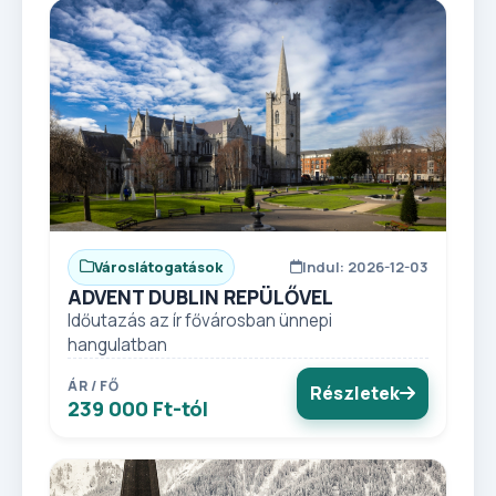
Városlátogatások
Indul: 2026-12-03
ADVENT DUBLIN REPÜLŐVEL
Időutazás az ír fővárosban ünnepi
hangulatban
ÁR / FŐ
Részletek
239 000 Ft-tól