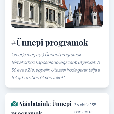
#Ünnepi programok
Ismerje meg a(z) Ünnepi programok
témakörhöz kapcsolódó legszebb útjainkat. A
30 éves Z(s)eppelin Utazási Iroda garantálja a
felejthetetlen élményeket!
Ajánlataink: Ünnepi
34 aktív / 35
összes út
programok