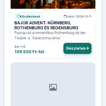
Körutazások
Indul: 2026-12-11
BAJOR ADVENT: NÜRNBERG,
ROTHENBURG ÉS REGENSBURG
Passau és a romantikus Rothenburg ob der
Tauber, a ˝Karácsonyváros˝
ÁR / FŐ
Részletek
109 500 Ft-tól