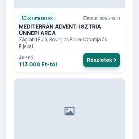
Körutazások
Indul: 2026-12-11
MEDITERRÁN ADVENT: ISZTRIA
ÜNNEPI ARCA
Zágráb | Pula, Rovinj és Poreč| Opatija és
Rijeka|
ÁR / FŐ
Részletek
113 000 Ft-tól