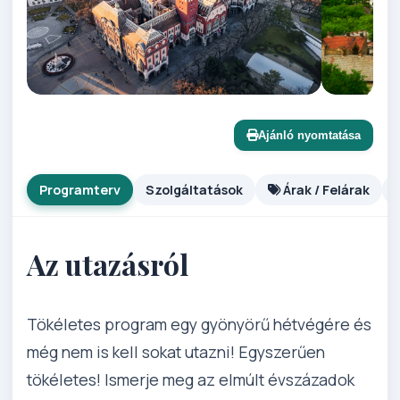
Ajánló nyomtatása
Programterv
Szolgáltatások
Árak / Felárak
Az utazásról
Tökéletes program egy gyönyörű hétvégére és
még nem is kell sokat utazni! Egyszerűen
tökéletes! Ismerje meg az elmúlt évszázadok