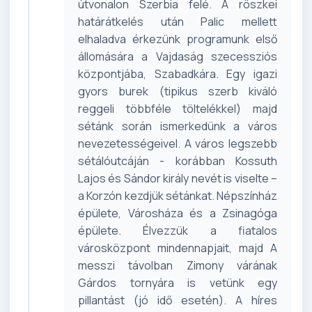
útvonalon Szerbia felé. A röszkei
határátkelés után Palic mellett
elhaladva érkezünk programunk első
állomására a Vajdaság szecessziós
központjába, Szabadkára. Egy igazi
gyors burek (tipikus szerb kiváló
reggeli többféle töltelékkel) majd
sétánk során ismerkedünk a város
nevezetességeivel. A város legszebb
sétálóutcáján - korábban Kossuth
Lajos és Sándor király nevét is viselte –
a Korzón kezdjük sétánkat. Népszínház
épülete, Városháza és a Zsinagóga
épülete. Élvezzük a fiatalos
városközpont mindennapjait, majd A
messzi távolban Zimony várának
Gárdos tornyára is vetünk egy
pillantást (jó idő esetén). A híres