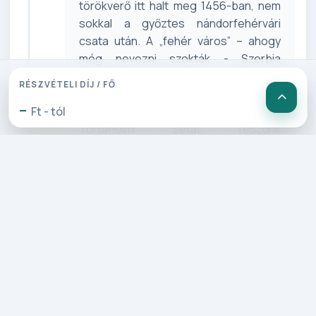
törökverő itt halt meg 1456-ban, nem
sokkal a győztes nándorfehérvári
csata után. A „fehér város” – ahogy
még nevezni szokták - Szerbia
fővárosa Belgrád, a harmadik
RÉSZVÉTELI DÍJ / FŐ
legnagyobb Duna-menti város sok
-
meglepetést tartogat a számunkra!
Ft - tól
Történelmi sétát teszünk
idegenvezetőnkkel. Ez az a város, ahol
örök találkozót beszélt meg a Száva
és a Duna, ahol nyugodt, szemlélődő
zöld parkok vetélkednek a hektikus,
zajos nagyváros területeivel, és ahol a
régi világ kultúrája helyet ad az új világ
éjszakai életének. Belgrád ma már
sokkal többet nyújt, mint örökkön
emlegetett történeti látnivalói. Belgrád
legnagyobb pravoszláv templomától, a