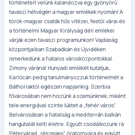
történeteit velünk kalandozva egy gyönyörű
tavaszi hétvégén a magyar emlékek nyomán! A
török–magyar csaták hős vitézei, festői várai és
a történelmi Magyar Királyság déli emlékei
várják ezen tavaszi programunkon! Vajdaság
központjaiban Szabadkán és Újvidéken
ismerkedünk a fiatalos városközpontokkal.
Zimony váránál Hunyadi emlékét kutatjuk,
Karlócán pedig tanulmányozzuk történelmét a
Báthoriaktól egészen napjainkig. Szerbia
fővárosában nem hiszünk a szemünknek, miként
tele energiával szinte lüktet a „fehér város”.
Belvárosában a fiatalság a mediterrán balkán
hangutalát kelti életre. Együtt csodálkozunk rá
Pétervárad „részeges” óratornyára és együtt